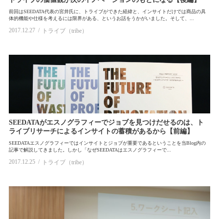
前回はSEEDATA代表の宮井氏に、トライブができた経緯と、インサイトだけでは商品の具
新規事業（new business development）
流通（retail）
insight
体的機能や仕様を考えるには限界がある、というお話をうかがいました。そして、...
2017.12.27
トライブ（tribe）
SEEDATAがエスノグラフィーでジョブを見つけだせるのは、ト
ライブリサーチによるインサイトの蓄積があるから【前編】
SEEDATAエスノグラフィーではインサイトとジョブが重要であるということを当Blog内の
記事で解説してきました。しかし「なぜSEEDATAはエスノグラフィーで...
2017.12.25
トライブ（tribe）