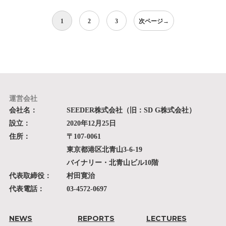
1
2
3
次ページ
→
投
稿
の
運営会社
ペ
会社名：
SEEDER株式会社（旧：SD G株式会社）
ー
設立：
2020年12月25日
住所：
〒107-0061
ジ
東京都港区北青山3-6-19
送
バイナリー・北青山ビル10階
り
代表取締役：
村田寛治
代表電話：
03-4572-0697
NEWS
REPORTS
LECTURES