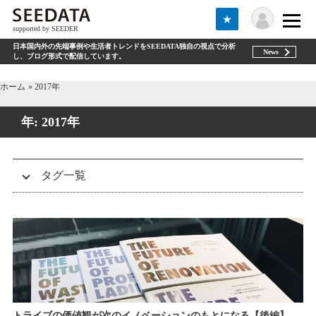
★
supported by SEEDER
日本国内外の先端事例や生活者トレンドをSEEDATA独自の視点で分析
News
し、ブログ形式で配信しています。
ホーム
2017年
年:
2017年
タグ一覧
トライブ（tribe）
DNVB
テクノロジー（Technologies）
エスノグラフィー（ethnography）
セミナー
商品開発（product development）
グローバル（global）
お知らせ（information）
アフターコロナ(afterCOVID)
WEB3
サービスデザイン（service design）
事例紹介（case study）
未分類
Zs
ギグワーカー（gigworker）
D2C
ホワイトペーパー(whitepaper)
コミュニティ（community）
マーケティング（marketing）
トライブの価値観が次のイノベーションのもとになる【後編】