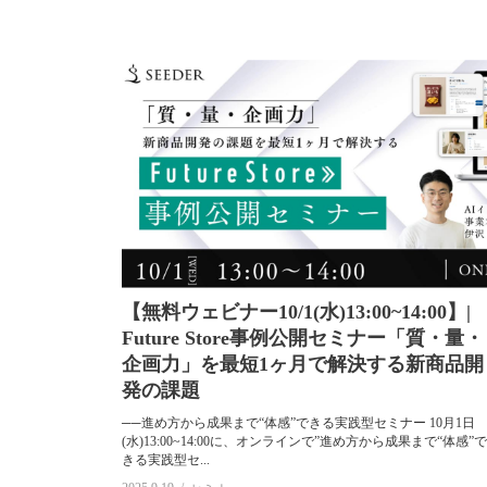
DNVB
トライブ（tribe）
テクノロジー（Te
グローバル（global）
お知らせ（information
Zs
未分類
ギグワーカー（gigworker）
新規事業（new business development）
流通（re
【無料ウェビナー10/1(水)13:00~14:00】|
Future Store事例公開セミナー「質・量・
企画力」を最短1ヶ月で解決する新商品開
発の課題
──進め方から成果まで“体感”できる実践型セミナー 10月1日
(水)13:00~14:00に、オンラインで”進め方から成果まで“体感”で
きる実践型セ...