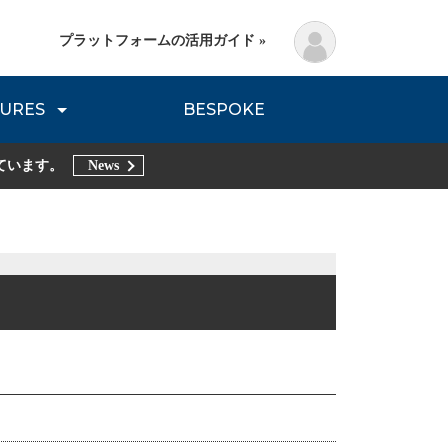
プラットフォームの活用ガイド »
URES
BESPOKE
lanning Method
DNVB REPORT
TRIBE REPORTS
ています。
News