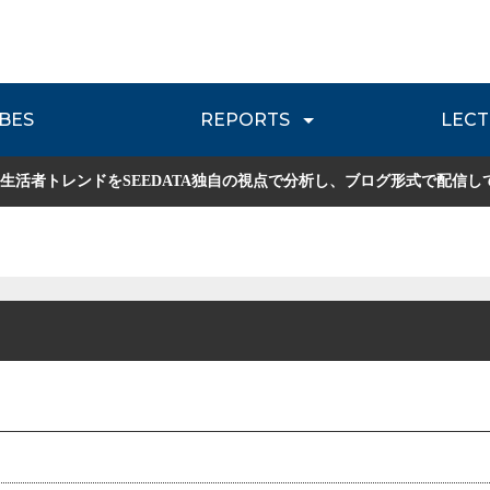
BES
REPORTS
LECT
介
流通レポート
JOURNEY REVIEW
P
生活者トレンドをSEEDATA独自の視点で分析し、ブログ形式で配信し