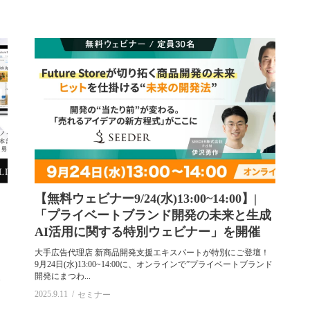
chnologies）
エスノグラフィー（ethnography）
セミナー
WEB3
）
アフターコロナ(afterCOVID)
サービスデザイン（ser
D2C
ホワイトペーパー(whitepaper)
コミュニティ（communi
insight
tail）
【無料ウェビナー9/24(水)13:00~14:00】|
「プライベートブランド開発の未来と生成
AI活用に関する特別ウェビナー」を開催
大手広告代理店 新商品開発支援エキスパートが特別にご登壇！
9月24日(水)13:00~14:00に、オンラインで”プライベートブランド
開発にまつわ...
2025.9.11
セミナー