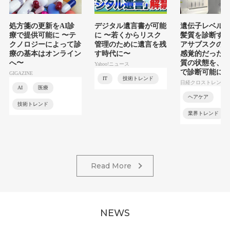
処方箋の更新をAI診
デジタル遺言書が可能
遺伝子レベル
療で提供可能に 〜テ
に 〜若くからリスク
髪質を診断す
クノロジーによって診
管理のために遺言を残
アサブスクの登
療の基本はオンライン
す時代に〜
感覚的だった
へ〜
質の状態を、
Yahoo!ニュース
で診断可能に
GIGAZINE
IT
技術トレンド
日経クロストレンド
AI
医療
ヘアケア
技術トレンド
業界トレンド
Read More
NEWS