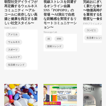
朝型社交デイライフが
視線ストレスを回避す
完結おにぎり
再定義するウェルネス
るオンライン会議
く新たな食の
コミュニティ 〜アル
SNS「POPOPO」の
〜物価高時代
コールに依存しない高
登場 〜AI演出で自然
を重視する効
揚と健康を両立する新
な距離感を実現するリ
密度な一食化
しい社交スタイル〜
モートコミュニケーシ
FNNプライムオンラ
ョン〜
TABI LABO
コンビニ
Newscape Lab
アメリカ
生活者トレンド
AI
SNS
ウェルネス
技術トレンド
スポーツ
ヘルスケア
生活者トレンド