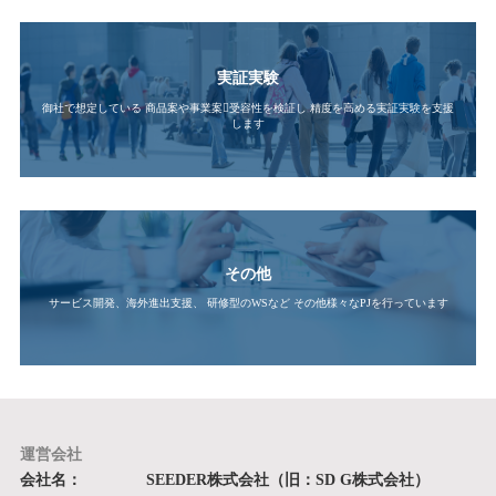
実証実験
御社で想定している
商品案や事業案􄛾受容性を検証し
精度を高める実証実験を支援
します
その他
サービス開発、海外進出支援、
研修型のWSなど
その他様々なPJを行っています
運営会社
会社名：
SEEDER株式会社（旧：SD G株式会社）