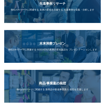
先進事例リサーチ
御社のPJテーマに関連する
未来の変化を示唆する
先進事例を収集・分析します
未来洞察プレゼン
御社のPJテーマに関連する
SEEDATAの未来の変化仮説を
プレゼンテーションします
商品/事業案の発想
御社のPJテーマに関連する
新商品や新規事業案の
発想を支援します