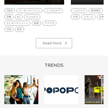
Z世代
エンターテイメント
メンタルケア
ヘルスケア
体内時計
宗教
EC
ウェルネス
小売
フランス
日本
エンターテイメント
娯楽
アメリカ
日本
欧米
Read More
TRENDS