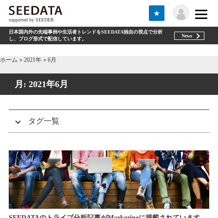
★
supported by SEEDER
日本国内外の先端事例や生活者トレンドをSEEDATA独自の視点で分析
News
し、ブログ形式で配信しています。
ホーム
2021年
6月
月:
2021年6月
タグ一覧
トライブ（tribe）
DNVB
テクノロジー（Technologies）
エスノグラフィー（ethnography）
セミナー
商品開発（product development）
グローバル（global）
お知らせ（information）
アフターコロナ(afterCOVID)
WEB3
サービスデザイン（service design）
事例紹介（case study）
未分類
Zs
ギグワーカー（gigworker）
D2C
ホワイトペーパー(whitepaper)
コミュニティ（community）
マーケティング（marketing）
SEEDATAのトライブ分析記事がMarkezineに掲載されています