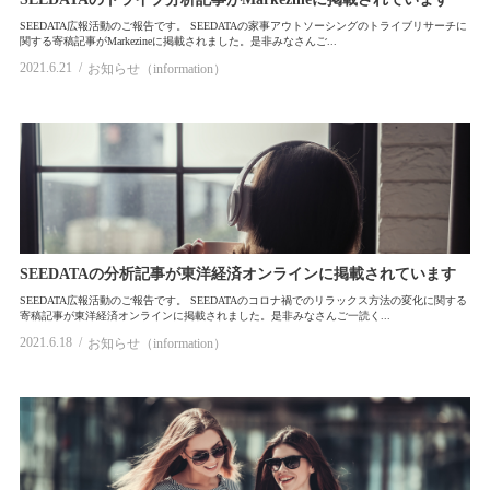
SEEDATA広報活動のご報告です。 SEEDATAの家事アウトソーシングのトライブリサーチに
新規事業（new business development）
流通（retail）
insight
関する寄稿記事がMarkezineに掲載されました。是非みなさんご...
2021.6.21
お知らせ（information）
SEEDATAの分析記事が東洋経済オンラインに掲載されています
SEEDATA広報活動のご報告です。 SEEDATAのコロナ禍でのリラックス方法の変化に関する
寄稿記事が東洋経済オンラインに掲載されました。是非みなさんご一読く...
2021.6.18
お知らせ（information）