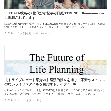
SEEDATA牧島のZ世代分析記事が日経XTREND・Businessinsider
に掲載されています
SEEDATA広報活動のご報告です。 SEEDATA牧島が進めているZ世代リサーチに関する寄稿
記事が２点出ました。是非みなさんご一読ください。 日経クロストレン...
2021.6.18
お知らせ（information）
【トライブレポート紹介70】経済的独立を通じて不安やストレス
のないライフスタイルを目指すトライブ：FIRE
はじめに～トライブレポートとは SEEDATAは今後増えていくであろう考え方や行動を示し
ている先進的な消費者グループ=「トライブ」を独自のリサーチによって発見、...
2021.6.11
トライブ（tribe）