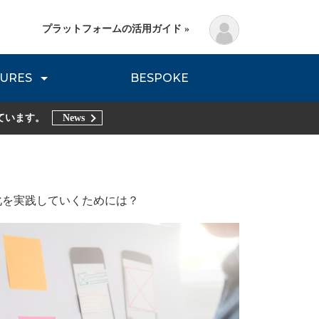
プラットフォームの活用ガイド »
URES
BESPOKE
lanning Method
DNVB REPORT
TRIBE REPORTS
ています。
News
化を実践していくためには？