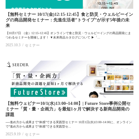
【無料セミナー 10/17(金)12:15-12:45】食と防災・ウェルビーイン
グの商品開発セミナー：先進生活者”トライブ”が示す5年後の未
来
【10月17日 （金）12:15~12:45】オンラインで食と防災・ウェルビーイングの商品開発にま
つわるセミナーを開催します！ ▼未来商品カタログについて ▶「...
2025.10.3
セミナー
【無料ウェビナー10/1(水)13:00~14:00】| Future Store事例公開セ
ミナー「質・量・企画力」を最短1ヶ月で解決する新商品開発の
課題
──進め方から成果まで“体感”できる実践型セミナー 10月1日(水)13:00~14:00に、オンライン
で”進め方から成果まで“体感”できる実践型セ...
2025.9.19
セミナー