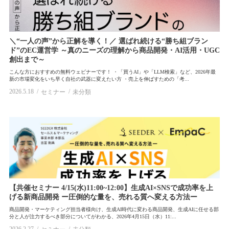
＼“一人の声”から正解を導く！／ 選ばれ続ける“勝ち組ブラン
ド”のEC運営学 ～真のニーズの理解から商品開発・AI活用・UGC
創出まで～
こんな方におすすめの無料ウェビナーです！ ・「買うAI」や「LLM検索」など、2026年最
新の市場変化をいち早く自社の武器に変えたい方 ・売上を伸ばすための「考...
2026.5.18
セミナー
未分類
【共催セミナー 4/15(水)11:00~12:00】生成AI×SNSで成功率を上
げる新商品開発 ー圧倒的な量を、売れる質へ変える方法ー
商品開発・マーケティング担当者様向け、生成AI時代に変わる商品開発、生成AIに任せる部
分と人が注力するべき部分についてがわかる、2026年4月15日（水）11:...