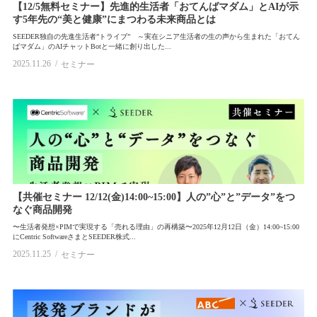
【12/5無料セミナー】先進的生活者「おてんばマダム」とAIが示
す5年先の“美と健康”にまつわる未来商品とは
SEEDER独自の先進生活者”トライブ” ～実在シニア生活者の生の声から生まれた「おてん
ばマダム」のAIチャットBotと一緒に創り出した...
2025.11.26
セミナー
【共催セミナー 12/12(金)14:00~15:00】人の”心”と”データ”をつ
なぐ商品開発
〜生活者発想×PIMで実現する「売れる理由」の再構築〜2025年12月12日（金）14:00~15:00
にCentric SoftwareさまとSEEDER株式...
2025.11.25
セミナー