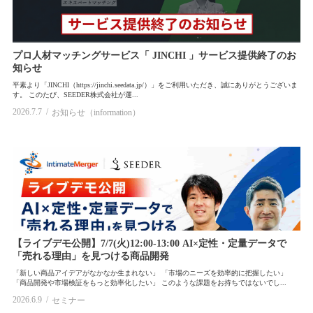
サービスデザイン（service design）
事例紹介（case study）
未分類
Zs
ギグワーカー（gigworker）
D2C
ホワイトペーパー(whitepaper)
コミュニティ（community）
マーケティング（marketing）
プロ人材マッチングサービス「 JINCHI 」サービス提供終了のお
知らせ
新規事業（new business development）
流通（retail）
insight
平素より「JINCHI（https://jinchi.seedata.jp/）」をご利用いただき、誠にありがとうございま
す。 このたび、SEEDER株式会社が運...
2026.7.7
お知らせ（information）
【ライブデモ公開】7/7(火)12:00-13:00 AI×定性・定量データで
「売れる理由」を見つける商品開発
「新しい商品アイデアがなかなか生まれない」 「市場のニーズを効率的に把握したい」
「商品開発や市場検証をもっと効率化したい」 このような課題をお持ちではないでし...
2026.6.9
セミナー