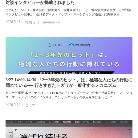
対談インタビューが掲載されました
このたび、SEEDER株式会社（伊沢勇作・坂井奈穂子） と 博報堂買物研究所 との対談
インタビュー記事が「生活者データ・ドリブン・マーケティング通信」に掲載され...
2026.5.21
お知らせ（information）
5/27 14:00-14:30 「2〜3年先のヒット」は、極端な人たちの行動に
隠れている── 行きすぎたトガリが一般化するメカニズム
セミナー概要 本セミナーは、SEEDER社の「トライブデータ（先進生活者分析）」と、クロ
ス・マーケティングの「インサイトコンサルタント」の視点を掛け合わせ、2〜...
2026.5.18
セミナー