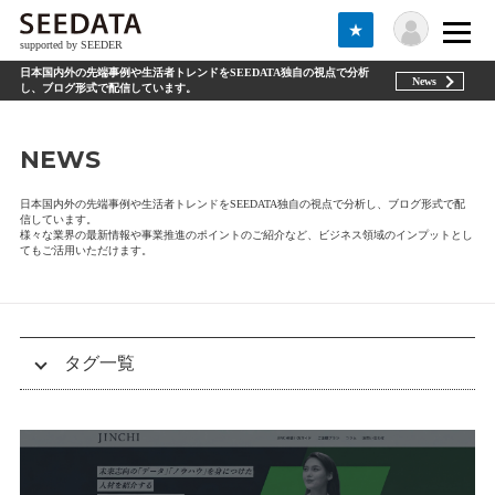
★
supported by SEEDER
日本国内外の先端事例や生活者トレンドをSEEDATA独自の視点で分析
News
し、ブログ形式で配信しています。
NEWS
日本国内外の先端事例や生活者トレンドをSEEDATA独自の視点で分析し、ブログ形式で配
信しています。
様々な業界の最新情報や事業推進のポイントのご紹介など、ビジネス領域のインプットとし
てもご活用いただけます。
タグ一覧
トライブ（tribe）
DNVB
テクノロジー（Technologies）
エスノグラフィー（ethnography）
セミナー
商品開発（product development）
グローバル（global）
お知らせ（information）
アフターコロナ(afterCOVID)
WEB3