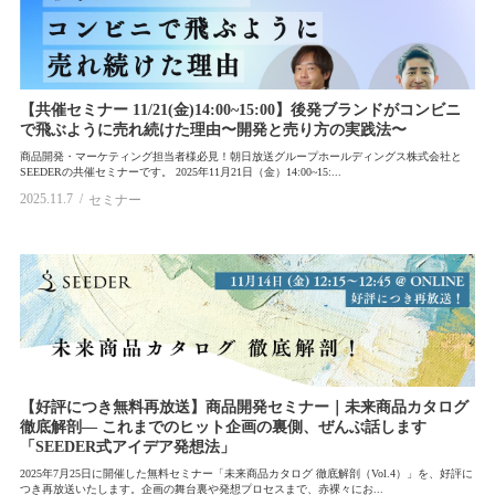
【共催セミナー 11/21(金)14:00~15:00】後発ブランドがコンビニ
で飛ぶように売れ続けた理由〜開発と売り方の実践法〜
商品開発・マーケティング担当者様必見！朝日放送グループホールディングス株式会社と
SEEDERの共催セミナーです。 2025年11月21日（金）14:00~15:...
2025.11.7
セミナー
【好評につき無料再放送】商品開発セミナー｜未来商品カタログ
徹底解剖— これまでのヒット企画の裏側、ぜんぶ話します
「SEEDER式アイデア発想法」
2025年7月25日に開催した無料セミナー「未来商品カタログ 徹底解剖（Vol.4）」を、好評に
つき再放送いたします。企画の舞台裏や発想プロセスまで、赤裸々にお...