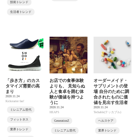
技術トレンド
生活者トレンド
「歩き方」のカス
お店での食事体験
オーダーメイド・
タマイズ需要の高
よりも、 見知らぬ
サプリメントの登
まり
人と食卓を囲む体
場 自分のために調
2020.11.24
験が価値を持つよ
合されたものに価
Kickstarter fan!
うに
値を見出す生活者
2020.11.24
2020.11.24
ミレニアム世代
HEAPS
Techable(テッカブル)
フィットネス
GenerationZ
ヘルスケア
業界トレンド
ミレニアム世代
業界トレンド