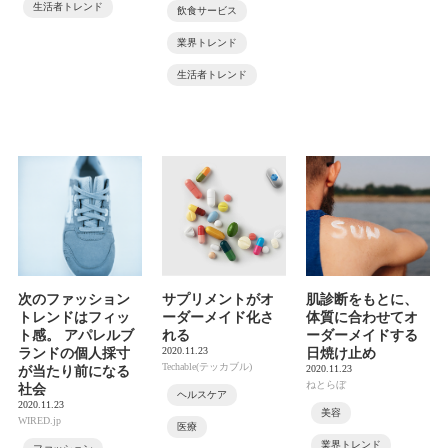
生活者トレンド
飲食サービス
業界トレンド
生活者トレンド
次のファッション
サプリメントがオ
肌診断をもとに、
トレンドはフィッ
ーダーメイド化さ
体質に合わせてオ
ト感。 アパレルブ
れる
ーダーメイドする
2020.11.23
ランドの個人採寸
日焼け止め
Techable(テッカブル)
2020.11.23
が当たり前になる
ねとらぼ
社会
ヘルスケア
2020.11.23
美容
WIRED.jp
医療
業界トレンド