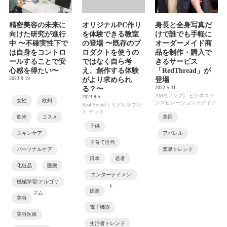
精密美容の未来に
オリジナルPC作り
身長と全身写真だ
向けた研究が進行
を体験できる教室
けで誰でも手軽に
中 〜不確実性下で
の登場 〜既存のプ
オーダーメイド商
は自身をコントロ
ロダクトを使うの
品を制作・購入で
ールすることで安
ではなく自ら考
きるサービス
心感を得たい〜
え、創作する体験
「RedThread」が
2023.9.19
がより求められ
登場
2022.5.31
る？〜
AMP[アンプ] - ビジネスイ
2023.9.5
女性
欧州
ンスピレーションメディア
Real Sound｜リアルサウン
ド テック
欧米
コスメ
美国
子供
スキンケア
アパレル
子育て世代
パーソナルケア
業界トレンド
日本
若者
化粧品
医療
エンターテイメン
機械学習/アルゴリ
ト
娯楽
ズム
美容
電子機器
美容医療
生活者トレンド