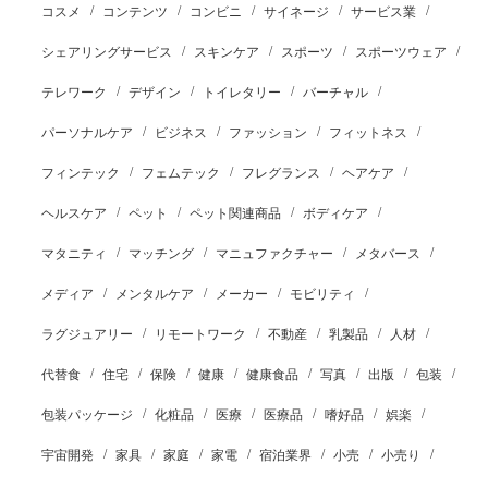
コスメ
コンテンツ
コンビニ
サイネージ
サービス業
シェアリングサービス
スキンケア
スポーツ
スポーツウェア
テレワーク
デザイン
トイレタリー
バーチャル
パーソナルケア
ビジネス
ファッション
フィットネス
フィンテック
フェムテック
フレグランス
ヘアケア
ヘルスケア
ペット
ペット関連商品
ボディケア
マタニティ
マッチング
マニュファクチャー
メタバース
メディア
メンタルケア
メーカー
モビリティ
ラグジュアリー
リモートワーク
不動産
乳製品
人材
代替食
住宅
保険
健康
健康食品
写真
出版
包装
包装パッケージ
化粧品
医療
医療品
嗜好品
娯楽
宇宙開発
家具
家庭
家電
宿泊業界
小売
小売り