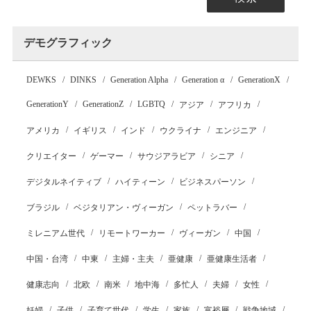
デモグラフィック
DEWKS
DINKS
Generation Alpha
Generation α
GenerationX
GenerationY
GenerationZ
LGBTQ
アジア
アフリカ
アメリカ
イギリス
インド
ウクライナ
エンジニア
クリエイター
ゲーマー
サウジアラビア
シニア
デジタルネイティブ
ハイティーン
ビジネスパーソン
ブラジル
ベジタリアン・ヴィーガン
ペットラバー
ミレニアム世代
リモートワーカー
ヴィーガン
中国
中国・台湾
中東
主婦・主夫
亜健康
亜健康生活者
健康志向
北欧
南米
地中海
多忙人
夫婦
女性
妊婦
子供
子育て世代
学生
家族
富裕層
戦争地域