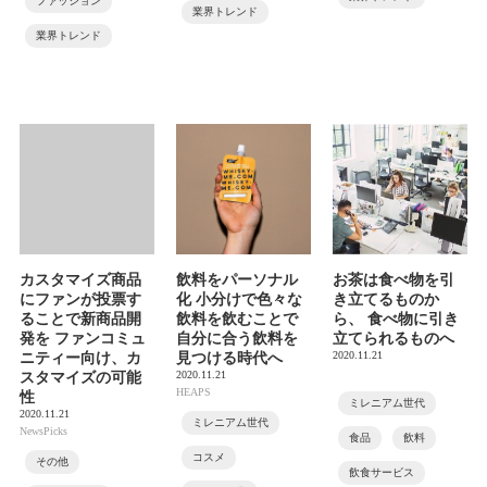
ファッション
業界トレンド
業界トレンド
カスタマイズ商品
飲料をパーソナル
お茶は食べ物を引
にファンが投票す
化 小分けで色々な
き立てるものか
ることで新商品開
飲料を飲むことで
ら、 食べ物に引き
発を ファンコミュ
自分に合う飲料を
立てられるものへ
2020.11.21
ニティー向け、カ
見つける時代へ
2020.11.21
スタマイズの可能
HEAPS
性
ミレニアム世代
2020.11.21
ミレニアム世代
NewsPicks
食品
飲料
コスメ
その他
飲食サービス