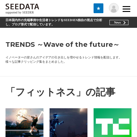
★
supported by SEEDER
日本国内外の先端事例や生活者トレンドをSEEDATA独自の視点で分析
News
し、ブログ形式で配信しています。
TRENDS ～Wave of the future～
イノベーターの皆さんのアイデアの引き出しを増やせるトレンド情報を配信します。
様々な記事クリッピング集をまとめました。
「フィットネス」の記事