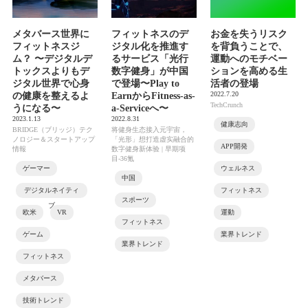
メタバース世界に
フィットネスのデ
お金を失うリスク
フィットネスジ
ジタル化を推進す
を背負うことで、
ム？ 〜デジタルデ
るサービス「光行
運動へのモチベー
トックスよりもデ
数字健身」が中国
ションを高める生
ジタル世界で心身
で登場〜Play to
活者の登場
2022.7.20
の健康を整えるよ
EarnからFitness-as-
TechCrunch
うになる〜
a-Serviceへ〜
2023.1.13
2022.8.31
健康志向
BRIDGE（ブリッジ）テク
将健身生态接入元宇宙，
ノロジー＆スタートアップ
「光形」想打造虚实融合的
APP開発
情報
数字健身新体验 | 早期项
目-36氪
ゲーマー
ウェルネス
中国
デジタルネイティ
フィットネス
スポーツ
ブ
欧米
VR
運動
フィットネス
ゲーム
業界トレンド
業界トレンド
フィットネス
メタバース
技術トレンド