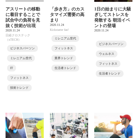
アスリートの移動
「歩き方」のカス
1日の始まりに大騒
に着目することで
タマイズ需要の高
ぎしてストレスを
試合中の負荷を見
まり
発散する 朝活イベ
2020.11.24
抜く技術が出現
ントの登場
Kickstarter fan!
2020.11.24
2020.11.24
日経クロステック
ミレニアム世代
（xTECH）
ビジネスパーソン
ビジネスパーソン
フィットネス
ウェルネス
ミレニアム世代
業界トレンド
フィットネス
IT
生活者トレンド
生活者トレンド
フィットネス
技術トレンド