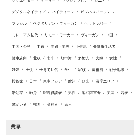
クリエイター
ゲーマー
サウジアラビア
シニア
デジタルネイティブ
ハイティーン
ビジネスパーソン
ブラジル
ベジタリアン・ヴィーガン
ペットラバー
ミレニアム世代
リモートワーカー
ヴィーガン
中国
中国・台湾
中東
主婦・主夫
亜健康
亜健康生活者
健康志向
北欧
南米
地中海
多忙人
夫婦
女性
妊婦
子供
子育て世代
学生
家族
富裕層
戦争地域
投資家
日本
東南アジア
欧州
欧米
沿岸エリア
活動家
独身
環境保護者
男性
睡眠障害者
美国
若者
障がい者
韓国
高齢者
黒人
業界