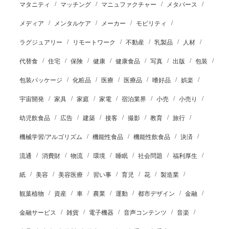
マタニティ
マッチング
マニュファクチャー
メタバース
メディア
メンタルケア
メーカー
モビリティ
ラグジュアリー
リモートワーク
不動産
乳製品
人材
代替食
住宅
保険
健康
健康食品
写真
出版
包装
包装パッケージ
化粧品
医療
医療品
嗜好品
娯楽
宇宙開発
家具
家庭
家電
宿泊業界
小売
小売り
幼児飲食品
広告
建築
接客
撮影
教育
旅行
機械学習/アルゴリズム
機能性食品
機能性飲食品
決済
流通
消費財
物流
環境
睡眠
社会問題
福利厚生
紙
美容
美容医療
習い事
育児
花
製造業
観葉植物
資産
車
農業
運動
都市デザイン
金融
金融サービス
雑貨
電子機器
音声コンテンツ
音楽