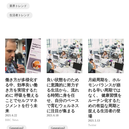
業界トレンド
生活者トレンド
働き方が多様化す
良い状態をのため
月経周期を、ホル
る中、効率良い働
に意識的に努力す
モンバランスが崩
き方を実現するた
る生活から、流れ
れる辛い周期では
めに 呼吸を整える
る時間に身を任
なく、 健康習慣を
ことでセルフマネ
せ、自分のペース
ルーチン化するた
ジメントを行う未
で育むウェルネス
めの有益な周期と
来
に注目が集まる
捉える生活者の登
2021.6.22
2021.6.18
場
BBC News
2021.5.13
Twitter
GenerationZ
GenerationZ