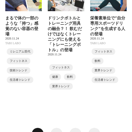
まるで体の一部の
ドリンクボトルと
栄養素単位で”自分
ような「持つ」感
トレーニング用具
専用スポーツドリ
覚のない容器の登
の融合？！ 飲むだ
ンク”を生成する人
場
けではなくトレー
の登場
2020.11.24
2020.11.24
ニングにも使える
TABI LABO
TABI LABO
「トレーニングボ
トル」の登場
ミレニアム世代
フィットネス
2020.11.24
フィットネス
飲料
フィットネス
技術トレンド
業界トレンド
健康
飲料
生活者トレンド
生活者トレンド
業界トレンド