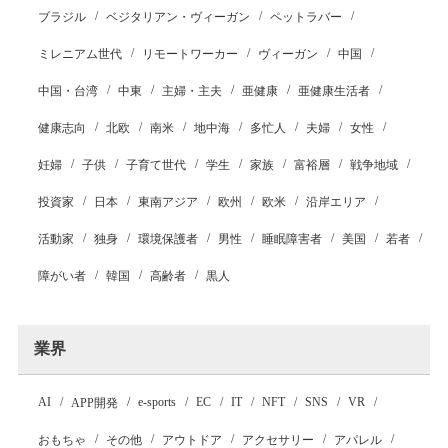
ブラジル
ベジタリアン・ヴィーガン
ペットラバー
ミレニアム世代
リモートワーカー
ヴィーガン
中国
中国・台湾
中東
主婦・主夫
亜健康
亜健康生活者
健康志向
北欧
南米
地中海
多忙人
夫婦
女性
妊婦
子供
子育て世代
学生
家族
富裕層
戦争地域
投資家
日本
東南アジア
欧州
欧米
沿岸エリア
活動家
独身
環境保護者
男性
睡眠障害者
美国
若者
障がい者
韓国
高齢者
黒人
業界
AI
e-sports
EC
IT
NFT
SNS
VR
APP開発
おもちゃ
その他
アウトドア
アクセサリー
アパレル