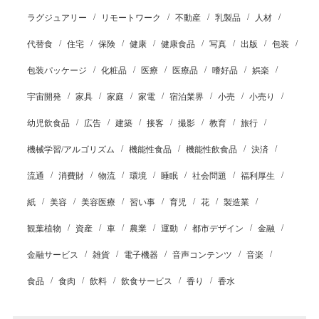
ラグジュアリー
リモートワーク
不動産
乳製品
人材
代替食
住宅
保険
健康
健康食品
写真
出版
包装
包装パッケージ
化粧品
医療
医療品
嗜好品
娯楽
宇宙開発
家具
家庭
家電
宿泊業界
小売
小売り
幼児飲食品
広告
建築
接客
撮影
教育
旅行
機械学習/アルゴリズム
機能性食品
機能性飲食品
決済
流通
消費財
物流
環境
睡眠
社会問題
福利厚生
紙
美容
美容医療
習い事
育児
花
製造業
観葉植物
資産
車
農業
運動
都市デザイン
金融
金融サービス
雑貨
電子機器
音声コンテンツ
音楽
食品
食肉
飲料
飲食サービス
香り
香水