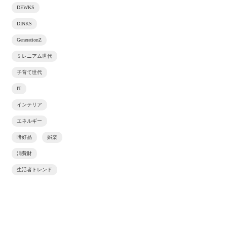
DEWKS
DINKS
GenerationZ
ミレニアム世代
子育て世代
IT
インテリア
エネルギー
嗜好品
娯楽
消費財
生活者トレンド