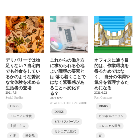
デリバリーでは物
これからの働き方
オフィスに通う目
足りない？自宅内
に求められる心地
的は、作業環境を
でも外食をしてい
よい環境の要素と
得るためではな
るかのような贅沢
は 落ち着くことで
く、 自分の体調や
な食体験を求める
はなく緊張感があ
気分を管理するた
生活者の登場
ることへ変化す
めになる
2021.7.5
2021.6.22
る？
Social Studies
Fast Company
2021.6.22
iF WORLD DESIGN GUIDE
DINKS
DINKS
DINKS
ミレニアム世代
ビジネスパーソン
ビジネスパーソン
主婦・主夫
ミレニアム世代
ミレニアム世代
住宅
嗜好品
IT