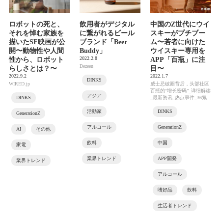
ロボットの死と、
飲用者がデジタル
中国のZ世代にウイ
それを悼む家族を
に繋がれるビール
スキーがプチブー
描いたSF映画が公
ブランド「Beer
ム〜若者に向けた
開〜動物性や人間
Buddy」
ウイスキー専用を
2022.2.8
性から、ロボット
APP「百瓶」に注
Dezeen
らしさとは？〜
目〜
2022.9.2
2022.1.7
DINKS
WIRED.jp
威士忌破圈背后，头部社区
百瓶的“增长密码”_详细解读
アジア
DINKS
_最新资讯_热点事件_36氪
活動家
DINKS
GenerationZ
アルコール
GenerationZ
AI
その他
飲料
中国
家電
業界トレンド
APP開発
業界トレンド
アルコール
嗜好品
飲料
生活者トレンド