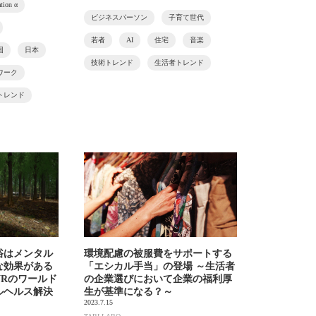
tion α
ビジネスパーソン
子育て世代
若者
AI
住宅
音楽
国
日本
技術トレンド
生活者トレンド
ワーク
トレンド
浴はメンタル
環境配慮の被服費をサポートする
な効果がある
「エシカル手当」の登場 ～生活者
VRのワールド
の企業選びにおいて企業の福利厚
ルヘルス解決
生が基準になる？～
2023.7.15