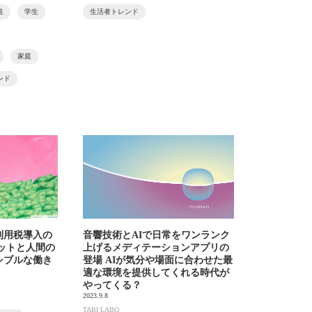
性
学生
生活者トレンド
家庭
ンド
利用税導入の
音響技術とAIで日常をワンランク
ットと人間の
上げるメディテーションアプリの
シブルな働き
登場 AIが気分や場面に合わせた最
適な環境を提供してくれる時代が
やってくる？
2023.9.8
TABI LABO