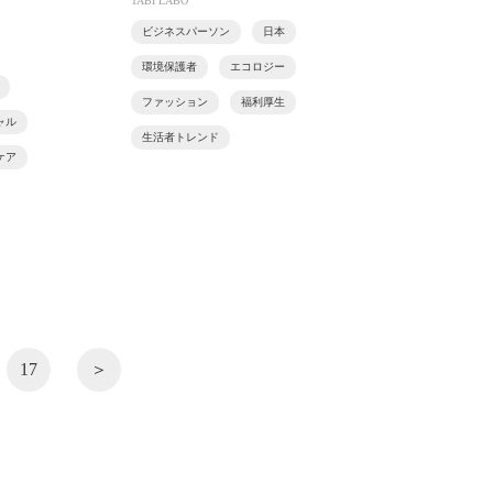
TABI LABO
ビジネスパーソン
日本
環境保護者
エコロジー
ファッション
福利厚生
ャル
生活者トレンド
ケア
17
＞