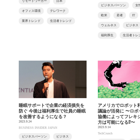
リモートワーカー
日本
ビジネスパーソン
女
オフィス環境
テレワーク
欧米
若者
IT
業界トレンド
生活者トレンド
ウェルネス
ビジネス
福利厚生
生活者トレ
睡眠サポートで企業の経済損失を
アメリカでロボット
防ぐ 今後は福利厚生で社員の睡眠
議論が活発に 〜ロボ
を改善するようになる？
協働によってフレキ
2023.9.24
方は可能になる⁉〜
2023.9.14
BUSINESS INSIDER JAPAN
TechCrunch
ビジネスパーソン
ビジネス