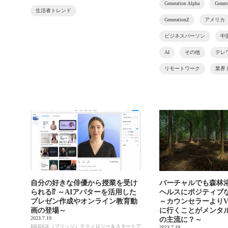
Generation Alpha
Genera
生活者トレンド
GenerationZ
アメリカ
ビジネスパーソン
中
AI
その他
テレ
リモートワーク
業界
自分の好きな俳優から授業を受け
バーチャルでも森林
られる⁉ ～AIアバターを活用した
ヘルスにポジティブ
プレゼン作成やオンライン教育動
～カウンセラーより
画の登場～
に行くことがメンタ
2023.7.19
の主流に？～
BRIDGE（ブリッジ）テクノロジー＆スタートア
2023.7.19