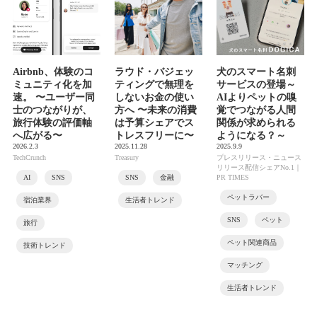
Airbnb、体験のコ
ラウド・バジェッ
犬のスマート名刺
ミュニティ化を加
ティングで無理を
サービスの登場～
速。 〜ユーザー同
しないお金の使い
AIよりペットの嗅
士のつながりが、
方へ 〜未来の消費
覚でつながる人間
旅行体験の評価軸
は予算シェアでス
関係が求められる
へ広がる〜
トレスフリーに〜
ようになる？～
2026.2.3
2025.11.28
2025.9.9
TechCrunch
Treasury
プレスリリース・ニュース
リリース配信シェアNo.1｜
AI
SNS
SNS
金融
PR TIMES
ペットラバー
宿泊業界
生活者トレンド
SNS
ペット
旅行
ペット関連商品
技術トレンド
マッチング
生活者トレンド