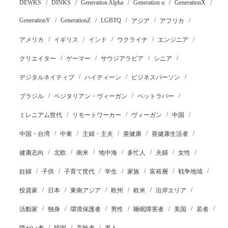
DEWKS
DINKS
Generation Alpha
Generation α
GenerationX
GenerationY
GenerationZ
LGBTQ
アジア
アフリカ
アメリカ
イギリス
インド
ウクライナ
エンジニア
クリエイター
ゲーマー
サウジアラビア
シニア
デジタルネイティブ
ハイティーン
ビジネスパーソン
ブラジル
ベジタリアン・ヴィーガン
ペットラバー
ミレニアム世代
リモートワーカー
ヴィーガン
中国
中国・台湾
中東
主婦・主夫
亜健康
亜健康生活者
健康志向
北欧
南米
地中海
多忙人
夫婦
女性
妊婦
子供
子育て世代
学生
家族
富裕層
戦争地域
投資家
日本
東南アジア
欧州
欧米
沿岸エリア
活動家
独身
環境保護者
男性
睡眠障害者
美国
若者