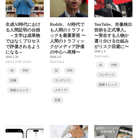
生成AI時代におけ
Reddit、AI時代で
YouTube、肖像検出
る人間証明の台頭
も人間のトラフィ
技術を正式導入。
～文学は成果物
ックを最重要視 〜
〜実在する人物か
ではなくプロセス
人間のトラフィッ
選り分ける仕組み
で評価されるよう
クがメディア評価
がリスク回避に〜
2026.2.4
になる～
の中心へ再帰〜
TechCrunch
2026.2.20
2026.2.6
IDEAS FOR GOOD
TechCrunch
AI
SNS
AI
SNS
AI
SNS
コンテンツ
出版
コンテンツ
技術トレンド
技術トレンド
メディア
広告