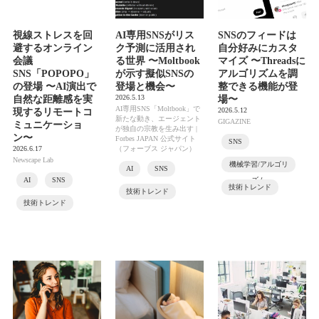
視線ストレスを回
AI専用SNSがリス
SNSのフィードは
避するオンライン
ク予測に活用され
自分好みにカスタ
会議
る世界 〜Moltbook
マイズ 〜Threadsに
SNS「POPOPO」
が示す擬似SNSの
アルゴリズムを調
の登場 〜AI演出で
登場と機会〜
整できる機能が登
2026.5.13
自然な距離感を実
場〜
AI専用SNS「Moltbook」で
2026.5.12
現するリモートコ
新たな動き、エージェント
GIGAZINE
ミュニケーショ
が独自の宗教を生み出す |
ン〜
Forbes JAPAN 公式サイト
SNS
2026.6.17
（フォーブス ジャパン）
Newscape Lab
機械学習/アルゴリ
AI
SNS
AI
SNS
ズム
技術トレンド
技術トレンド
技術トレンド