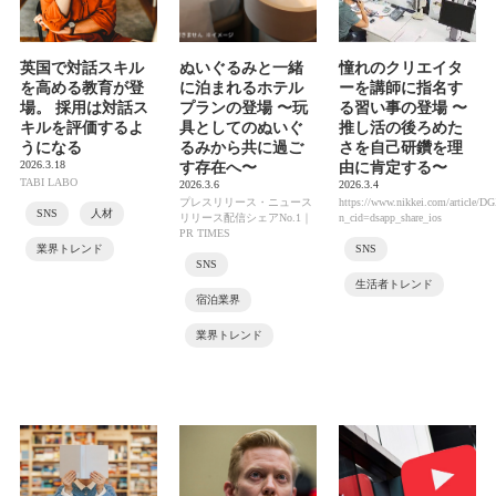
英国で対話スキル
ぬいぐるみと一緒
憧れのクリエイタ
を高める教育が登
に泊まれるホテル
ーを講師に指名す
場。 採用は対話ス
プランの登場 〜玩
る習い事の登場 〜
キルを評価するよ
具としてのぬいぐ
推し活の後ろめた
うになる
るみから共に過ご
さを自己研鑽を理
2026.3.18
す存在へ〜
由に肯定する〜
TABI LABO
2026.3.6
2026.3.4
プレスリリース・ニュース
https://www.nikkei.com/articl
SNS
人材
リリース配信シェアNo.1｜
n_cid=dsapp_share_ios
PR TIMES
業界トレンド
SNS
SNS
生活者トレンド
宿泊業界
業界トレンド