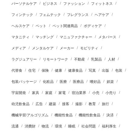
パーソナルケア
ビジネス
ファッション
フィットネス
フィンテック
フェムテック
フレグランス
ヘアケア
ヘルスケア
ペット
ペット関連商品
ボディケア
マタニティ
マッチング
マニュファクチャー
メタバース
メディア
メンタルケア
メーカー
モビリティ
ラグジュアリー
リモートワーク
不動産
乳製品
人材
代替食
住宅
保険
健康
健康食品
写真
出版
包装
包装パッケージ
化粧品
医療
医療品
嗜好品
娯楽
宇宙開発
家具
家庭
家電
宿泊業界
小売
小売り
幼児飲食品
広告
建築
接客
撮影
教育
旅行
機械学習/アルゴリズム
機能性食品
機能性飲食品
決済
流通
消費財
物流
環境
睡眠
社会問題
福利厚生