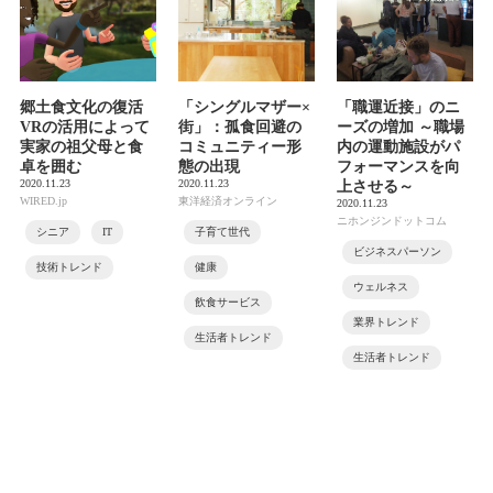
郷土食文化の復活
「シングルマザー×
「職運近接」のニ
VRの活用によって
街」：孤食回避の
ーズの増加 ～職場
実家の祖父母と食
コミュニティー形
内の運動施設がパ
卓を囲む
態の出現
フォーマンスを向
2020.11.23
2020.11.23
上させる～
WIRED.jp
東洋経済オンライン
2020.11.23
ニホンジンドットコム
シニア
IT
子育て世代
ビジネスパーソン
技術トレンド
健康
ウェルネス
飲食サービス
業界トレンド
生活者トレンド
生活者トレンド