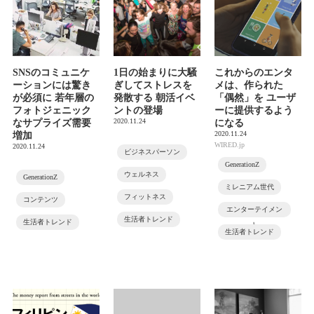
SNSのコミュニケ
1日の始まりに大騒
これからのエンタ
ーションには驚き
ぎしてストレスを
メは、作られた
が必須に 若年層の
発散する 朝活イベ
「偶然」を ユーザ
フォトジェニック
ントの登場
ーに提供するよう
2020.11.24
なサプライズ需要
になる
2020.11.24
増加
WIRED.jp
2020.11.24
ビジネスパーソン
GenerationZ
ウェルネス
GenerationZ
ミレニアム世代
フィットネス
コンテンツ
エンターテイメン
生活者トレンド
生活者トレンド
ト
生活者トレンド