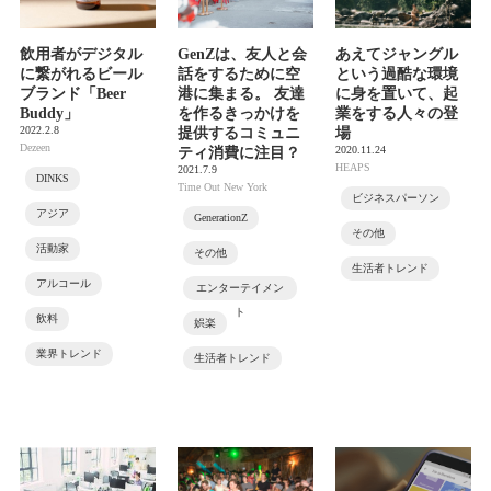
飲用者がデジタル
GenZは、友人と会
あえてジャングル
に繋がれるビール
話をするために空
という過酷な環境
ブランド「Beer
港に集まる。 友達
に身を置いて、起
Buddy」
を作るきっかけを
業をする人々の登
2022.2.8
提供するコミュニ
場
Dezeen
2020.11.24
ティ消費に注目？
HEAPS
2021.7.9
DINKS
Time Out New York
ビジネスパーソン
アジア
GenerationZ
その他
活動家
その他
生活者トレンド
アルコール
エンターテイメン
ト
飲料
娯楽
業界トレンド
生活者トレンド