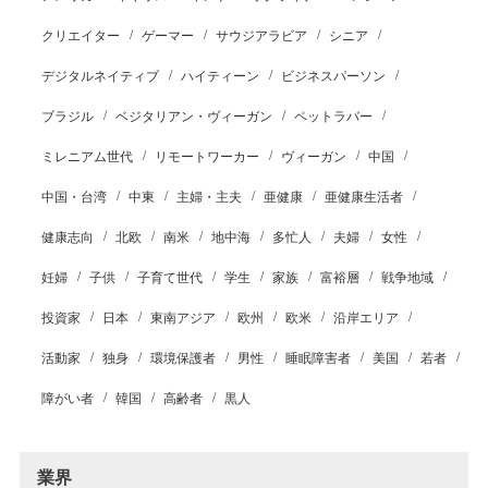
クリエイター
ゲーマー
サウジアラビア
シニア
デジタルネイティブ
ハイティーン
ビジネスパーソン
ブラジル
ベジタリアン・ヴィーガン
ペットラバー
ミレニアム世代
リモートワーカー
ヴィーガン
中国
中国・台湾
中東
主婦・主夫
亜健康
亜健康生活者
健康志向
北欧
南米
地中海
多忙人
夫婦
女性
妊婦
子供
子育て世代
学生
家族
富裕層
戦争地域
投資家
日本
東南アジア
欧州
欧米
沿岸エリア
活動家
独身
環境保護者
男性
睡眠障害者
美国
若者
障がい者
韓国
高齢者
黒人
業界