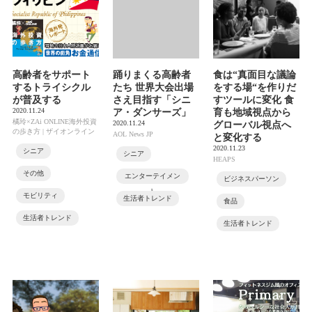
高齢者をサポート
踊りまくる高齢者
食は“真面目な議論
するトライシクル
たち 世界大会出場
をする場“を作りだ
が普及する
さえ目指す「シニ
すツールに変化 食
2020.11.24
ア・ダンサーズ」
育も地域視点から
橘玲×ZAi ONLINE海外投資
2020.11.24
グローバル視点へ
の歩き方 | ザイオンライン
AOL News JP
と変化する
2020.11.23
シニア
シニア
HEAPS
その他
エンターテイメン
ビジネスパーソン
ト
モビリティ
生活者トレンド
食品
生活者トレンド
生活者トレンド