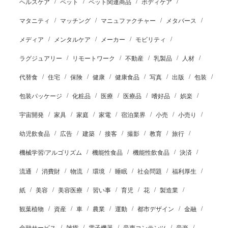
ヘルスケア
ペット
ペット関連商品
ボディケア
マタニティ
マッチング
マニュファクチャー
メタバース
メディア
メンタルケア
メーカー
モビリティ
ラグジュアリー
リモートワーク
不動産
乳製品
人材
代替食
住宅
保険
健康
健康食品
写真
出版
包装
包装パッケージ
化粧品
医療
医療品
嗜好品
娯楽
宇宙開発
家具
家庭
家電
宿泊業界
小売
小売り
幼児飲食品
広告
建築
接客
撮影
教育
旅行
機械学習/アルゴリズム
機能性食品
機能性飲食品
決済
流通
消費財
物流
環境
睡眠
社会問題
福利厚生
紙
美容
美容医療
習い事
育児
花
製造業
観葉植物
資産
車
農業
運動
都市デザイン
金融