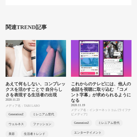
関連TREND記事
あえて何もしない、コンプレッ
これからのテレビには、他人の
クスを活かすことで 自分らし
会話を視聴に取り込む 「コメ
さを表現する生活者の出現
ント字幕」が求められるように
2020.11.23
なる
2020.11.19
メディア名：TABI LABO
メディア名：インターネットコム [ライフナ
GenerationZ
ミレニアム世代
ビメディア]
GenerationZ
ミレニアム世代
ウェルネス
ファッション
エンターテイメント
美容
生活者トレンド