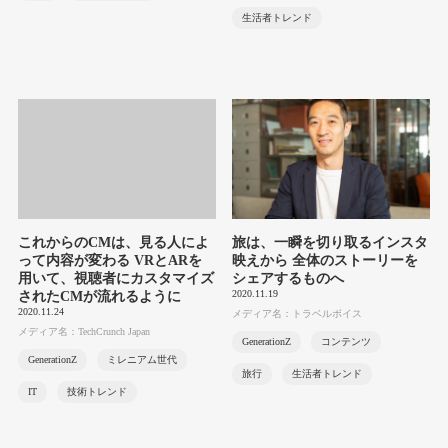
生活者トレンド
これからのCMは、見る人によ
旅は、一瞬を切り取るインスタ
って内容が変わる VRとARを
映えから 全体のストーリーを
用いて、視聴者にカスタマイズ
シェアするものへ
2020.11.19
されたCMが流れるように
2020.11.24
メディア名：トラベルボイス
メディア名：TechCrunch Japan
GenerationZ
コンテンツ
GenerationZ
ミレニアム世代
旅行
生活者トレンド
IT
技術トレンド