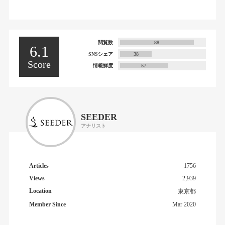
閲覧数
88
6.1
SNSシェア
38
Score
情報鮮度
57
SEEDER
アナリスト
Articles
1756
Views
2,939
Location
東京都
Member Since
Mar 2020