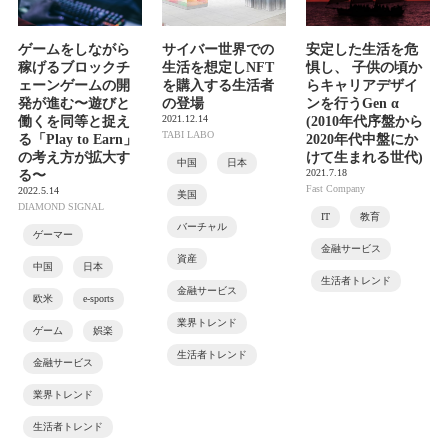
ゲームをしながら
サイバー世界での
安定した生活を危
稼げるブロックチ
生活を想定しNFT
惧し、 子供の頃か
ェーンゲームの開
を購入する生活者
らキャリアデザイ
発が進む〜遊びと
の登場
ンを行うGen α
2021.12.14
働くを同等と捉え
(2010年代序盤から
TABI LABO
る「Play to Earn」
2020年代中盤にか
の考え方が拡大す
けて生まれる世代)
中国
日本
2021.7.18
る〜
Fast Company
2022.5.14
美国
DIAMOND SIGNAL
IT
教育
バーチャル
ゲーマー
金融サービス
資産
中国
日本
生活者トレンド
金融サービス
欧米
e-sports
業界トレンド
ゲーム
娯楽
生活者トレンド
金融サービス
業界トレンド
生活者トレンド