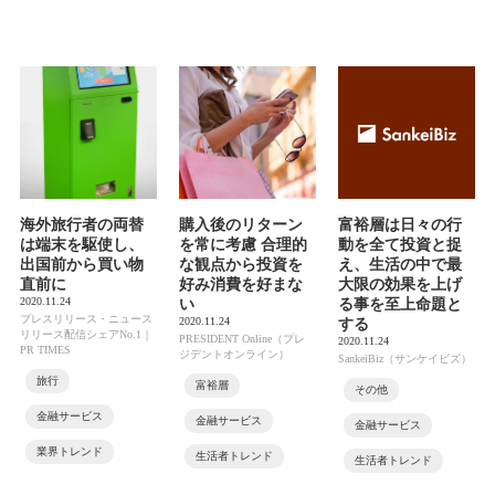
海外旅行者の両替
購入後のリターン
富裕層は日々の行
は端末を駆使し、
を常に考慮 合理的
動を全て投資と捉
出国前から買い物
な観点から投資を
え、生活の中で最
直前に
好み消費を好まな
大限の効果を上げ
2020.11.24
い
る事を至上命題と
プレスリリース・ニュース
2020.11.24
する
リリース配信シェアNo.1｜
PRESIDENT Online（プレ
2020.11.24
PR TIMES
ジデントオンライン）
SankeiBiz（サンケイビズ）
旅行
富裕層
その他
金融サービス
金融サービス
金融サービス
業界トレンド
生活者トレンド
生活者トレンド