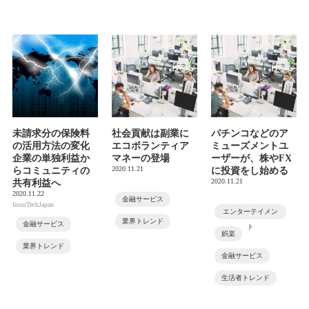
未請求分の保険料
社会貢献は副業に
パチンコなどのア
の活用方法の変化
エコボランティア
ミューズメントユ
企業の単独利益か
マネーの登場
ーザーが、株やFX
2020.11.21
らコミュニティの
に投資をし始める
2020.11.21
共有利益へ
2020.11.22
金融サービス
InsurTechJapan
エンターテイメン
業界トレンド
金融サービス
ト
娯楽
業界トレンド
金融サービス
生活者トレンド