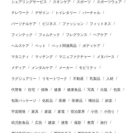
シェアリングサービス
スキンケア
スポーツ
スポーツウェア
テレワーク
デザイン
トイレタリー
バーチャル
パーソナルケア
ビジネス
ファッション
フィットネス
フィンテック
フェムテック
フレグランス
ヘアケア
ヘルスケア
ペット
ペット関連商品
ボディケア
マタニティ
マッチング
マニュファクチャー
メタバース
メディア
メンタルケア
メーカー
モビリティ
ラグジュアリー
リモートワーク
不動産
乳製品
人材
代替食
住宅
保険
健康
健康食品
写真
出版
包装
包装パッケージ
化粧品
医療
医療品
嗜好品
娯楽
宇宙開発
家具
家庭
家電
宿泊業界
小売
小売り
幼児飲食品
広告
建築
接客
撮影
教育
旅行