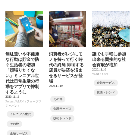
無駄遣いや不健康
消費者がレジにモ
誰でも手軽に参加
な行動は貯金で防
ノを持って行く時
出来る間接的な社
ぐ生活者の増加
代の終焉 徘徊する
会貢献が増加
2020.11.10
「頑張りたくな
店員が決済を済ま
TABI LABO
い」ミレニアル世
せるサービスが登
代は日常生活の行
場
金融サービス
2020.11.19
動をアプリで抑制
するように
技術トレンド
2020.11.19
その他
Forbes JAPAN（フォーブス
ジャパン）
金融サービス
ミレニアム世代
技術トレンド
その他
金融サービス