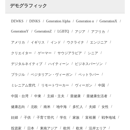
デモグラフィック
DEWKS
DINKS
Generation Alpha
Generation α
GenerationX
GenerationY
GenerationZ
LGBTQ
アジア
アフリカ
アメリカ
イギリス
インド
ウクライナ
エンジニア
クリエイター
ゲーマー
サウジアラビア
シニア
デジタルネイティブ
ハイティーン
ビジネスパーソン
ブラジル
ベジタリアン・ヴィーガン
ペットラバー
ミレニアム世代
リモートワーカー
ヴィーガン
中国
中国・台湾
中東
主婦・主夫
亜健康
亜健康生活者
健康志向
北欧
南米
地中海
多忙人
夫婦
女性
妊婦
子供
子育て世代
学生
家族
富裕層
戦争地域
投資家
日本
東南アジア
欧州
欧米
沿岸エリア