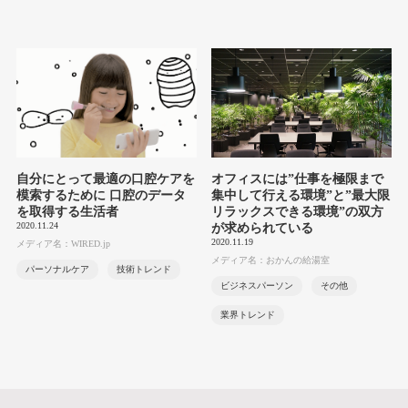
自分にとって最適の口腔ケアを
オフィスには”仕事を極限まで
模索するために 口腔のデータ
集中して行える環境”と”最大限
を取得する生活者
リラックスできる環境”の双方
2020.11.24
が求められている
2020.11.19
メディア名：WIRED.jp
メディア名：おかんの給湯室
パーソナルケア
技術トレンド
ビジネスパーソン
その他
業界トレンド