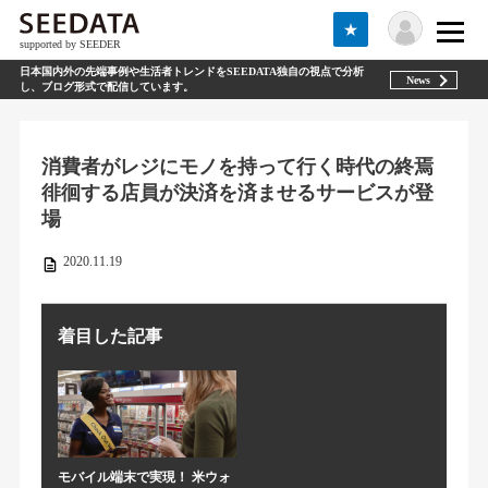
★
supported by SEEDER
日本国内外の先端事例や生活者トレンドをSEEDATA独自の視点で分析
News
し、ブログ形式で配信しています。
消費者がレジにモノを持って行く時代の終焉
徘徊する店員が決済を済ませるサービスが登
場
2020.11.19
着目した記事
モバイル端末で実現！ 米ウォ