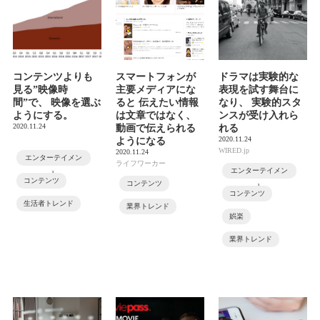
コンテンツよりも
スマートフォンが
ドラマは実験的な
見る”映像時
主要メディアにな
表現を試す舞台に
間”で、 映像を選ぶ
ると 伝えたい情報
なり、 実験的スタ
ようにする。
は文章ではなく、
ンスが受け入れら
2020.11.24
動画で伝えられる
れる
2020.11.24
ようになる
WIRED.jp
2020.11.24
エンターテイメン
ライフワーカー
エンターテイメン
ト
コンテンツ
コンテンツ
ト
コンテンツ
生活者トレンド
業界トレンド
娯楽
業界トレンド