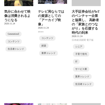
気分に合わせて映
テレビ局ならでは
大手証券会社がIoT
像は消費されるよ
の資源としての
のベンチャー企業
うになる
「アーカイブ映
と協業し、 高齢者
2020.11.24
像」
の「家族とのつな
2020.11.24
がり」を応援する
amass
時代の到来
GenerationZ
2020.11.24
コンテンツ
日本経済新聞 電子版
コンテンツ
娯楽
シニア
生活者トレンド
業界トレンド
子育て世代
IT
サービス業
業界トレンド
生活者トレンド