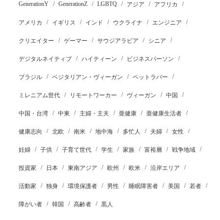
GenerationY
GenerationZ
LGBTQ
アジア
アフリカ
アメリカ
イギリス
インド
ウクライナ
エンジニア
クリエイター
ゲーマー
サウジアラビア
シニア
デジタルネイティブ
ハイティーン
ビジネスパーソン
ブラジル
ベジタリアン・ヴィーガン
ペットラバー
ミレニアム世代
リモートワーカー
ヴィーガン
中国
中国・台湾
中東
主婦・主夫
亜健康
亜健康生活者
健康志向
北欧
南米
地中海
多忙人
夫婦
女性
妊婦
子供
子育て世代
学生
家族
富裕層
戦争地域
投資家
日本
東南アジア
欧州
欧米
沿岸エリア
活動家
独身
環境保護者
男性
睡眠障害者
美国
若者
障がい者
韓国
高齢者
黒人