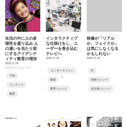
生活の中に人の多
インタラクティブ
映像が「リアル
様性を盛り込み 人
な仕掛けをし、ユ
か、フェイクか」
の違いを当たり前
ーザーを巻き込む
は気にしなくなる
にするアイデンテ
テレビへ
かもしれない
2020.11.24
2020.11.24
ィティ教育の増加
2020.11.24
エキサイトニュース
エンターテイメン
IT
子供
ト
娯楽
技術トレンド
コンテンツ
業界トレンド
生活者トレンド
教育