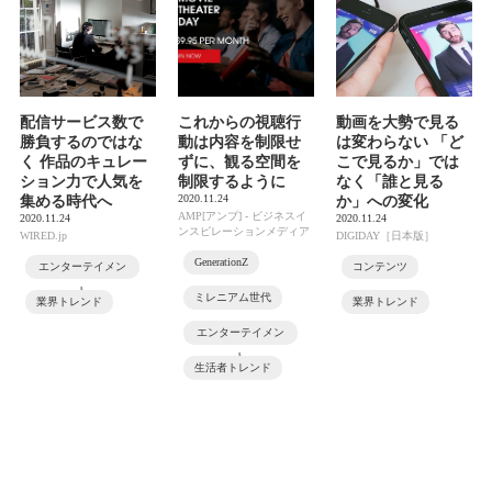
配信サービス数で
これからの視聴行
動画を大勢で見る
勝負するのではな
動は内容を制限せ
は変わらない 「ど
く 作品のキュレー
ずに、観る空間を
こで見るか」では
ション力で人気を
制限するように
なく「誰と見る
2020.11.24
集める時代へ
か」への変化
AMP[アンプ] - ビジネスイ
2020.11.24
2020.11.24
ンスピレーションメディア
WIRED.jp
DIGIDAY［日本版］
GenerationZ
エンターテイメン
コンテンツ
ト
ミレニアム世代
業界トレンド
業界トレンド
エンターテイメン
ト
生活者トレンド