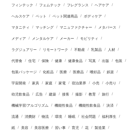
フィンテック
フェムテック
フレグランス
ヘアケア
ヘルスケア
ペット
ペット関連商品
ボディケア
マタニティ
マッチング
マニュファクチャー
メタバース
メディア
メンタルケア
メーカー
モビリティ
ラグジュアリー
リモートワーク
不動産
乳製品
人材
代替食
住宅
保険
健康
健康食品
写真
出版
包装
包装パッケージ
化粧品
医療
医療品
嗜好品
娯楽
宇宙開発
家具
家庭
家電
宿泊業界
小売
小売り
幼児飲食品
広告
建築
接客
撮影
教育
旅行
機械学習/アルゴリズム
機能性食品
機能性飲食品
決済
流通
消費財
物流
環境
睡眠
社会問題
福利厚生
紙
美容
美容医療
習い事
育児
花
製造業