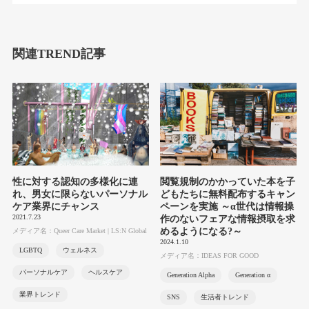
関連TREND記事
性に対する認知の多様化に連
閲覧規制のかかっていた本を子
れ、男女に限らないパーソナル
どもたちに無料配布するキャン
ケア業界にチャンス
ペーンを実施 ～α世代は情報操
2021.7.23
作のないフェアな情報摂取を求
めるようになる?～
メディア名：Queer Care Market | LS:N Global
2024.1.10
LGBTQ
ウェルネス
メディア名：IDEAS FOR GOOD
パーソナルケア
ヘルスケア
Generation Alpha
Generation α
業界トレンド
SNS
生活者トレンド