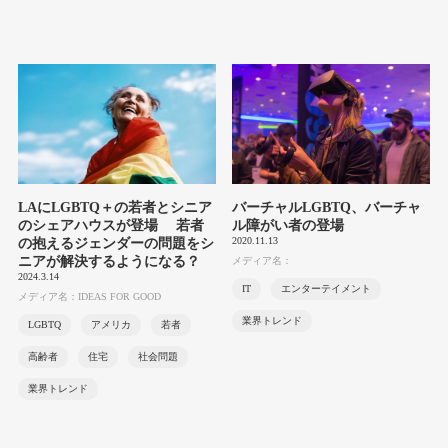
LAにLGBTQ＋の若者とシニア
バーチャルLGBTQ、バーチャ
のシェアハウスが登場 若者
ル障がい者の登場
2020.11.13
の抱えるジェンダーの問題をシ
ニアが解決するようになる？
メディア名：
2024.3.14
IT
エンターテイメント
メディア名：IDEAS FOR GOOD
業界トレンド
LGBTQ
アメリカ
若者
高齢者
住宅
社会問題
業界トレンド