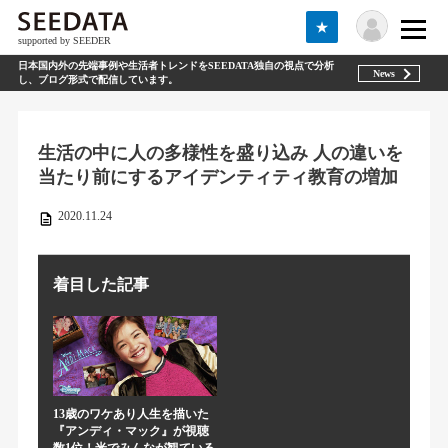
★
supported by SEEDER
日本国内外の先端事例や生活者トレンドをSEEDATA独自の視点で分析
News
し、ブログ形式で配信しています。
生活の中に人の多様性を盛り込み 人の違いを
当たり前にするアイデンティティ教育の増加
2020.11.24
着目した記事
13歳のワケあり人生を描いた
『アンディ・マック』が視聴