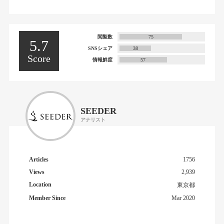
閲覧数
75
5.7
SNSシェア
38
Score
情報鮮度
57
SEEDER
アナリスト
Articles
1756
Views
2,939
Location
東京都
Member Since
Mar 2020