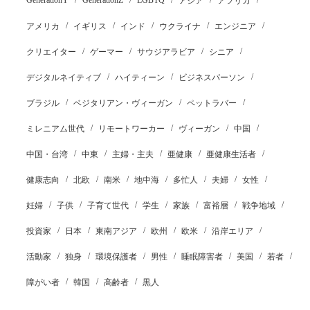
GenerationY
GenerationZ
LGBTQ
アジア
アフリカ
アメリカ
イギリス
インド
ウクライナ
エンジニア
クリエイター
ゲーマー
サウジアラビア
シニア
デジタルネイティブ
ハイティーン
ビジネスパーソン
ブラジル
ベジタリアン・ヴィーガン
ペットラバー
ミレニアム世代
リモートワーカー
ヴィーガン
中国
中国・台湾
中東
主婦・主夫
亜健康
亜健康生活者
健康志向
北欧
南米
地中海
多忙人
夫婦
女性
妊婦
子供
子育て世代
学生
家族
富裕層
戦争地域
投資家
日本
東南アジア
欧州
欧米
沿岸エリア
活動家
独身
環境保護者
男性
睡眠障害者
美国
若者
障がい者
韓国
高齢者
黒人