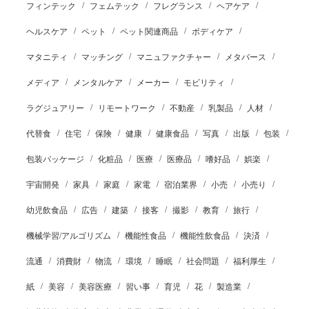
フィンテック
フェムテック
フレグランス
ヘアケア
ヘルスケア
ペット
ペット関連商品
ボディケア
マタニティ
マッチング
マニュファクチャー
メタバース
メディア
メンタルケア
メーカー
モビリティ
ラグジュアリー
リモートワーク
不動産
乳製品
人材
代替食
住宅
保険
健康
健康食品
写真
出版
包装
包装パッケージ
化粧品
医療
医療品
嗜好品
娯楽
宇宙開発
家具
家庭
家電
宿泊業界
小売
小売り
幼児飲食品
広告
建築
接客
撮影
教育
旅行
機械学習/アルゴリズム
機能性食品
機能性飲食品
決済
流通
消費財
物流
環境
睡眠
社会問題
福利厚生
紙
美容
美容医療
習い事
育児
花
製造業