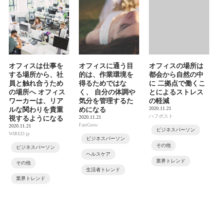
オフィスは仕事を
オフィスに通う目
オフィスの場所は
する場所から、社
的は、作業環境を
都会から自然の中
員と触れ合うため
得るためではな
に 二拠点で働くこ
の場所へ オフィス
く、 自分の体調や
とによるストレス
ワーカーは、リア
気分を管理するた
の軽減
2020.11.21
ルな関わりを貴重
めになる
ハフポスト
2020.11.21
視するようになる
FastGrow
2020.11.21
ビジネスパーソン
WIRED.jp
ビジネスパーソン
その他
ビジネスパーソン
ヘルスケア
業界トレンド
その他
生活者トレンド
業界トレンド