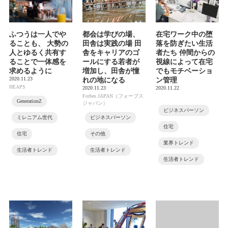
ふつうは一人でや
都会は学びの場、
在宅ワーク中の堕
ることも、 大勢の
田舎は実践の場 田
落を防ぎたい生活
人とゆるく共有す
舎をキャリアのゴ
者たち 仲間からの
ることで一体感を
ールにする若者が
視線によって在宅
求めるように
増加し、田舎が憧
でもモチベーショ
2020.11.23
れの地になる
ン管理
HEAPS
2020.11.23
2020.11.22
Forbes JAPAN（フォーブス
GenerationZ
ジャパン）
ビジネスパーソン
ミレニアム世代
ビジネスパーソン
住宅
住宅
その他
業界トレンド
生活者トレンド
生活者トレンド
生活者トレンド