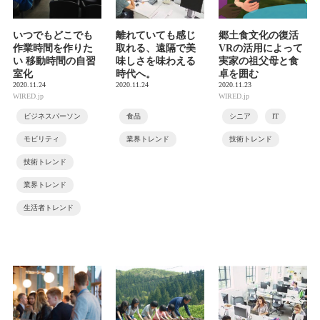
いつでもどこでも
離れていても感じ
郷土食文化の復活
作業時間を作りた
取れる、遠隔で美
VRの活用によって
い 移動時間の自習
味しさを味わえる
実家の祖父母と食
室化
時代へ。
卓を囲む
2020.11.24
2020.11.24
2020.11.23
WIRED.jp
WIRED.jp
ビジネスパーソン
食品
シニア
IT
モビリティ
業界トレンド
技術トレンド
技術トレンド
業界トレンド
生活者トレンド