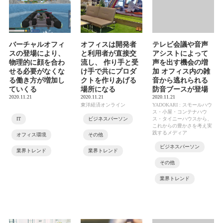
バーチャルオフィ
オフィスは開発者
テレビ会議や音声
スの登場により、
と利用者が直接交
アシストによって
物理的に顔を合わ
流し、 作り手と受
声を出す機会の増
せる必要がなくな
け手で共にプロダ
加 オフィス内の雑
る働き方が増加し
クトを作りあげる
音から逃れられる
ていくる
場所になる
防音ブースが登場
2020.11.21
2020.11.21
2020.11.21
東洋経済オンライン
YADOKARI : スモールハウ
ス・小屋・コンテナハウ
IT
ビジネスパーソン
ス・タイニーハウスから、
これからの豊かさを考え実
践するメディア
オフィス環境
その他
ビジネスパーソン
業界トレンド
業界トレンド
その他
業界トレンド