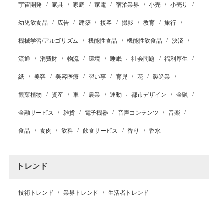
宇宙開発
家具
家庭
家電
宿泊業界
小売
小売り
幼児飲食品
広告
建築
接客
撮影
教育
旅行
機械学習/アルゴリズム
機能性食品
機能性飲食品
決済
流通
消費財
物流
環境
睡眠
社会問題
福利厚生
紙
美容
美容医療
習い事
育児
花
製造業
観葉植物
資産
車
農業
運動
都市デザイン
金融
金融サービス
雑貨
電子機器
音声コンテンツ
音楽
食品
食肉
飲料
飲食サービス
香り
香水
トレンド
技術トレンド
業界トレンド
生活者トレンド