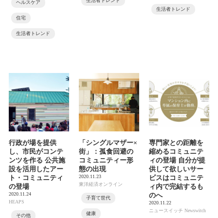
生活者トレンド
ヘルスケア
生活者トレンド
住宅
生活者トレンド
行政が場を提供
「シングルマザー×
専門家との距離を
し、市民がコンテ
街」：孤食回避の
縮めるコミュニテ
ンツを作る 公共施
コミュニティー形
ィの登場 自分が提
設を活用したアー
態の出現
供して欲しいサー
2020.11.23
ト・コミュニティ
ビスはコミュニテ
東洋経済オンライン
の登場
ィ内で完結するも
2020.11.24
のへ
子育て世代
HEAPS
2020.11.22
ニュースイッチ Newswitch
健康
その他