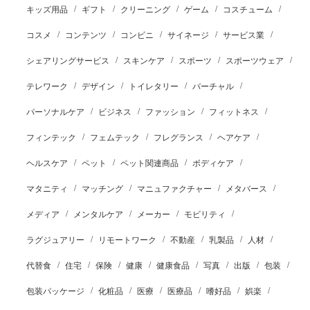
キッズ用品
ギフト
クリーニング
ゲーム
コスチューム
コスメ
コンテンツ
コンビニ
サイネージ
サービス業
シェアリングサービス
スキンケア
スポーツ
スポーツウェア
テレワーク
デザイン
トイレタリー
バーチャル
パーソナルケア
ビジネス
ファッション
フィットネス
フィンテック
フェムテック
フレグランス
ヘアケア
ヘルスケア
ペット
ペット関連商品
ボディケア
マタニティ
マッチング
マニュファクチャー
メタバース
メディア
メンタルケア
メーカー
モビリティ
ラグジュアリー
リモートワーク
不動産
乳製品
人材
代替食
住宅
保険
健康
健康食品
写真
出版
包装
包装パッケージ
化粧品
医療
医療品
嗜好品
娯楽