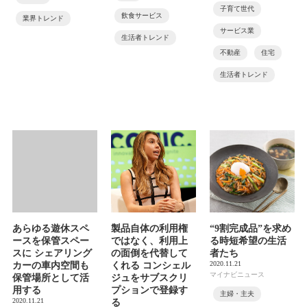
子育て世代
飲食サービス
業界トレンド
サービス業
生活者トレンド
不動産
住宅
生活者トレンド
あらゆる遊休スペ
製品自体の利用権
“9割完成品”を求め
ースを保管スペー
ではなく、利用上
る時短希望の生活
スに シェアリング
の面倒を代替して
者たち
2020.11.21
カーの車内空間も
くれる コンシェル
マイナビニュース
保管場所として活
ジュをサブスクリ
用する
プションで登録す
主婦・主夫
2020.11.21
る