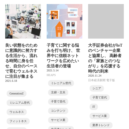
良い状態をのため
子育てに関する悩
大手証券会社がIoT
に意識的に努力す
みを打ち明け、 世
のベンチャー企業
る生活から、流れ
界中に信頼ネット
と協業し、 高齢者
る時間に身を任
ワークを広めたい
の「家族とのつな
せ、自分のペース
生活者の登場
がり」を応援する
2021.5.14
で育むウェルネス
時代の到来
HEAPS
2020.11.24
に注目が集まる
日本経済新聞 電子版
2021.6.18
ミレニアム世代
シニア
主婦・主夫
GenerationZ
子育て世代
子育て世代
ミレニアム世代
IT
コンテンツ
ウェルネス
サービス業
サービス業
フィットネス
業界トレンド