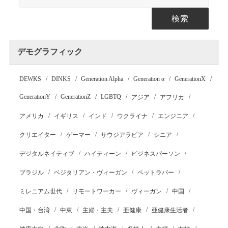
検索
デモグラフィック
DEWKS
DINKS
Generation Alpha
Generation α
GenerationX
GenerationY
GenerationZ
LGBTQ
アジア
アフリカ
アメリカ
イギリス
インド
ウクライナ
エンジニア
クリエイター
ゲーマー
サウジアラビア
シニア
デジタルネイティブ
ハイティーン
ビジネスパーソン
ブラジル
ベジタリアン・ヴィーガン
ペットラバー
ミレニアム世代
リモートワーカー
ヴィーガン
中国
中国・台湾
中東
主婦・主夫
亜健康
亜健康生活者