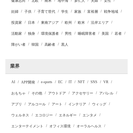
健康志向
北欧
南米
地中海
多忙人
夫婦
女性
妊婦
子供
子育て世代
学生
家族
富裕層
戦争地域
投資家
日本
東南アジア
欧州
欧米
沿岸エリア
活動家
独身
環境保護者
男性
睡眠障害者
美国
若者
障がい者
韓国
高齢者
黒人
業界
AI
e-sports
EC
IT
NFT
SNS
VR
APP開発
おもちゃ
その他
アウトドア
アクセサリー
アパレル
アプリ
アルコール
アート
インテリア
ウィッグ
ウェルネス
エコロジー
エネルギー
エンタメ
エンターテイメント
オフィス環境
オーラルヘルス