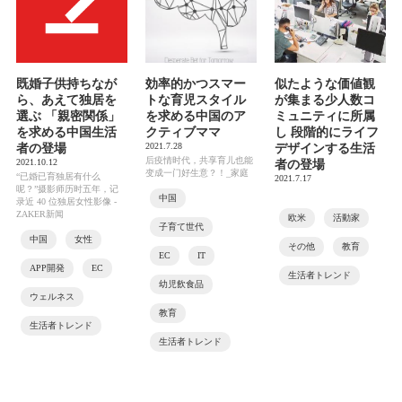
既婚子供持ちなが
効率的かつスマー
似たような価値観
ら、あえて独居を
トな育児スタイル
が集まる少人数コ
選ぶ 「親密関係」
を求める中国のア
ミュニティに所属
を求める中国生活
クティブママ
し 段階的にライフ
2021.7.28
者の登場
デザインする生活
后疫情时代，共享育儿也能
2021.10.12
者の登場
变成一门好生意？！_家庭
“已婚已育独居有什么
2021.7.17
呢？”摄影师历时五年，记
中国
录近 40 位独居女性影像 -
ZAKER新闻
欧米
活動家
子育て世代
中国
女性
その他
教育
EC
IT
APP開発
EC
生活者トレンド
幼児飲食品
ウェルネス
教育
生活者トレンド
生活者トレンド