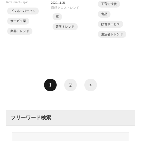
TechCrunch Japan
2020.11.21
子育て世代
日経クロストレンド
ビジネスパーソン
食品
車
サービス業
飲食サービス
業界トレンド
業界トレンド
生活者トレンド
1
2
＞
フリーワード検索