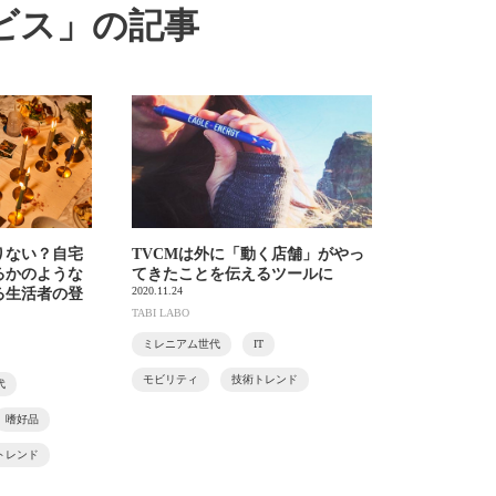
ビス」の記事
りない？自宅
TVCMは外に「動く店舗」がやっ
るかのような
てきたことを伝えるツールに
2020.11.24
る生活者の登
TABI LABO
ミレニアム世代
IT
モビリティ
技術トレンド
代
嗜好品
トレンド