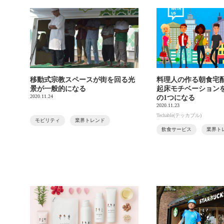
移動式宗教スペースが街を回る光
料理人の作る朝食宅
景が一般的になる
起床モチベーション
2020.11.24
の1つになる
2020.11.23
Techable(テッカブル)
モビリティ
業界トレンド
飲食サービス
業界ト