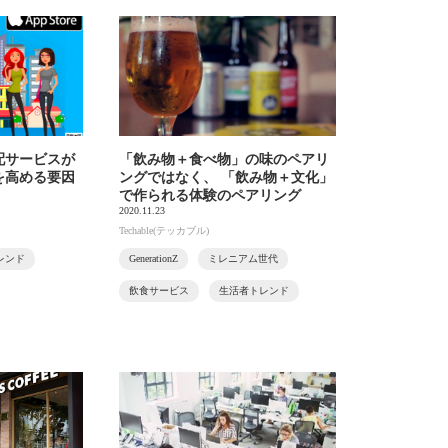
配サービスが
「飲み物＋食べ物」の味のペアリ
を高める要因
ングではなく、 「飲み物＋文化」
で作られる体験のペアリング
2020.11.23
Techable(テッカブル)
レンド
GenerationZ
ミレニアム世代
飲食サービス
生活者トレンド