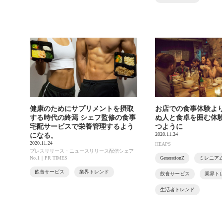
健康のためにサプリメントを摂取
お店での食事体験より
する時代の終焉 シェフ監修の食事
ぬ人と食卓を囲む体
宅配サービスで栄養管理するよう
つように
2020.11.24
になる。
2020.11.24
HEAPS
プレスリリース・ニュースリリース配信シェア
No.1｜PR TIMES
GenerationZ
ミレニア
飲食サービス
業界トレンド
飲食サービス
業界ト
生活者トレンド