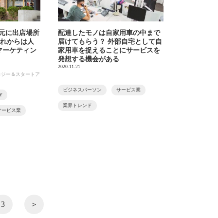
報を元に出店場所
配達したモノは自家用車の中まで
 これからは人
届けてもらう？ 外部自宅として自
マーケティン
家用車を捉えることにサービスを
発想する機会がある
2020.11.21
ノロジー＆スタートア
ビジネスパーソン
サービス業
nY
業界トレンド
サービス業
3
＞