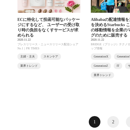
ECに特化して投函可能なパッケー
Alibabaの配達情
ジにするなど、 ユーザーの受け取
を決めるStarbucks
り時の負担をなくすサービスが求
の移動情報を企業の
められる
グのために販売する
2020.11.22
2020.11.22
プレスリリース・ニュースリリース配信シェア
BRIDGE（ブリッジ）テク
No.1｜PR TIMES
ップ情報
主婦・主夫
スキンケア
GenerationX
Generatio
業界トレンド
GenerationZ
IT
業界トレンド
1
2