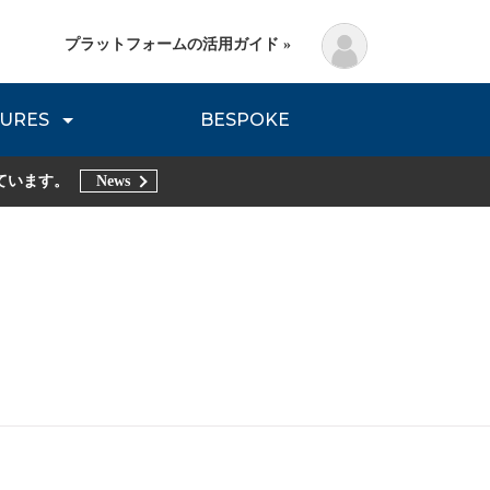
プラットフォームの活用ガイド »
URES
BESPOKE
lanning Method
DNVB REPORT
TRIBE REPORTS
ています。
News