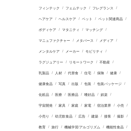
フィンテック
フェムテック
フレグランス
ヘアケア
ヘルスケア
ペット
ペット関連商品
ボディケア
マタニティ
マッチング
マニュファクチャー
メタバース
メディア
メンタルケア
メーカー
モビリティ
ラグジュアリー
リモートワーク
不動産
乳製品
人材
代替食
住宅
保険
健康
健康食品
写真
出版
包装
包装パッケージ
化粧品
医療
医療品
嗜好品
娯楽
宇宙開発
家具
家庭
家電
宿泊業界
小売
小売り
幼児飲食品
広告
建築
接客
撮影
教育
旅行
機械学習/アルゴリズム
機能性食品