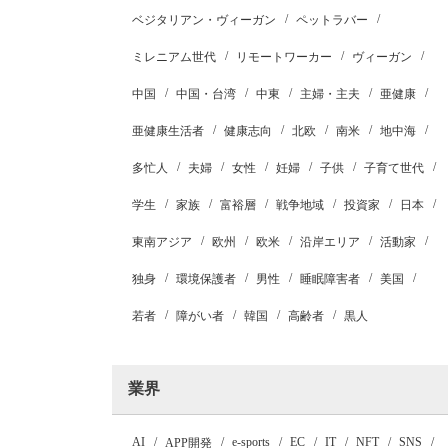
ベジタリアン・ヴィーガン
ペットラバー
ミレニアム世代
リモートワーカー
ヴィーガン
中国
中国・台湾
中東
主婦・主夫
亜健康
亜健康生活者
健康志向
北欧
南米
地中海
多忙人
夫婦
女性
妊婦
子供
子育て世代
学生
家族
富裕層
戦争地域
投資家
日本
東南アジア
欧州
欧米
沿岸エリア
活動家
独身
環境保護者
男性
睡眠障害者
美国
若者
障がい者
韓国
高齢者
黒人
業界
AI
e-sports
EC
IT
NFT
SNS
APP開発