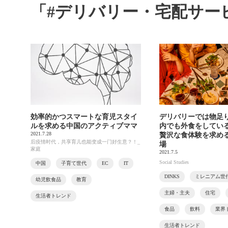
「#デリバリー・宅配サー
効率的かつスマートな育児スタイ
デリバリーでは物足
ルを求める中国のアクティブママ
内でも外食をしてい
2021.7.28
贅沢な食体験を求め
后疫情时代，共享育儿也能变成一门好生意？！_
場
家庭
2021.7.5
Social Studies
中国
子育て世代
EC
IT
DINKS
ミレニアム世
幼児飲食品
教育
主婦・主夫
住宅
生活者トレンド
食品
飲料
業界
生活者トレンド