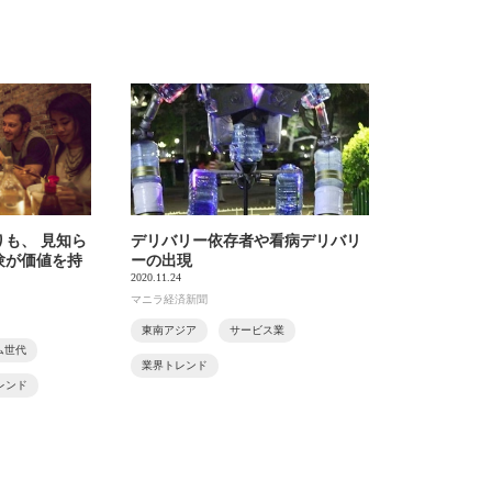
も、 見知ら
デリバリー依存者や看病デリバリ
験が価値を持
ーの出現
2020.11.24
マニラ経済新聞
東南アジア
サービス業
ム世代
業界トレンド
レンド