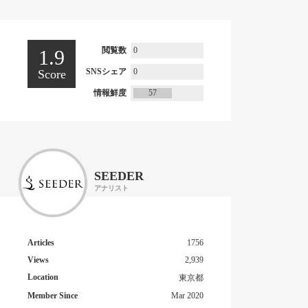
閲覧数
0
1.9
SNSシェア
0
Score
情報鮮度
57
SEEDER
アナリスト
Articles
1756
Views
2,939
Location
東京都
Member Since
Mar 2020