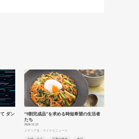
て ダン
“9割完成品”を求める時短希望の生活者
る
たち
2020.11.21
メディア名：マイナビニュース