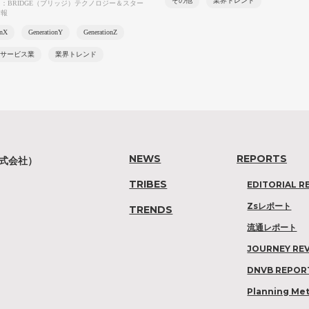
その他
業界トレンド
：BRIDGE（ブリッジ）テクノロジー＆スター
情報
onX
GenerationY
GenerationZ
サービス業
業界トレンド
NEWS
REPORTS
株式会社）
TRIBES
EDITORIAL R
Zsレポート
TRENDS
流通レポート
JOURNEY RE
DNVB REPOR
Planning Me