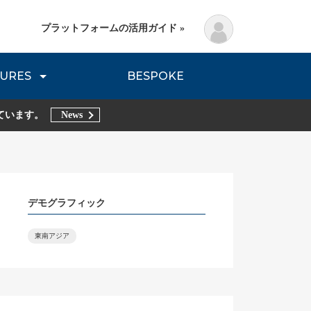
プラットフォームの活用ガイド »
URES
BESPOKE
lanning Method
DNVB REPORT
TRIBE REPORTS
ています。
News
デモグラフィック
東南アジア