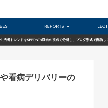
BES
REPORTS
LECT
介
流通レポート
JOURNEY REVIEW
P
生活者トレンドをSEEDATA独自の視点で分析し、ブログ形式で配信し
者や看病デリバリーの