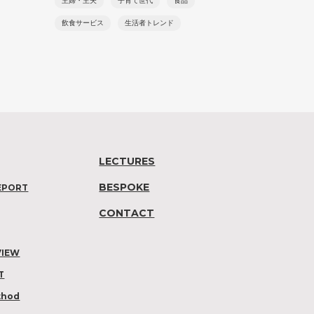
主婦・主夫
子育て世代
食品
飲食サービス
生活者トレンド
LECTURES
BESPOKE
EPORT
CONTACT
VIEW
T
thod