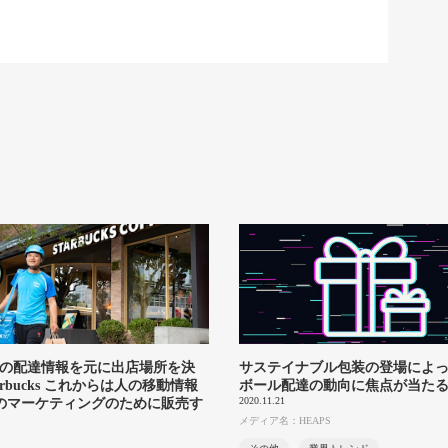
abaの配達情報を元に出店場所を決
サステイナブル包装の登場によっ
arbucks これからは人の移動情報
ボール配達の動向に焦点が当た
2020.11.21
のマーケティングのために販売す
メディア名：HEAPS