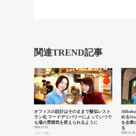
関連TREND記事
オフィスの設計はそのままで擬似レスト
Alib
ラン化 フードデリバリーによっていつで
めるSt
も場の雰囲気を変えられるように
を企業
2020.11.21
る
2020.11.22
メディア名：