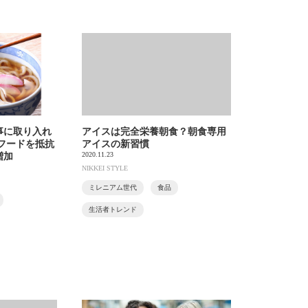
事に取り入れ
アイスは完全栄養朝食？朝食専用
フードを抵抗
アイスの新習慣
2020.11.23
増加
NIKKEI STYLE
ミレニアム世代
食品
生活者トレンド