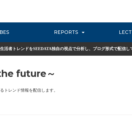
BES
REPORTS
LECT
介
流通レポート
JOURNEY REVIEW
P
生活者トレンドをSEEDATA独自の視点で分析し、ブログ形式で配信し
he future～
るトレンド情報を配信します。