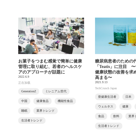
お菓子をつまむ感覚で簡単に健康
糖尿病患者のための
管理に取り組む、若者のヘルスケ
「Teatis」に注目
アのアプローチが話題に
健康状態の改善を求
2022.6.9
高まる〜
2021.9.13
正在加载
TechCrunch Japan
GenerationZ
ミレニアム世代
亜健康生活者
日本
中国
健康食品
機能性食品
ウェルネス
健康
睡眠
業界トレンド
食品
飲料
業界
生活者トレンド
生活者トレンド