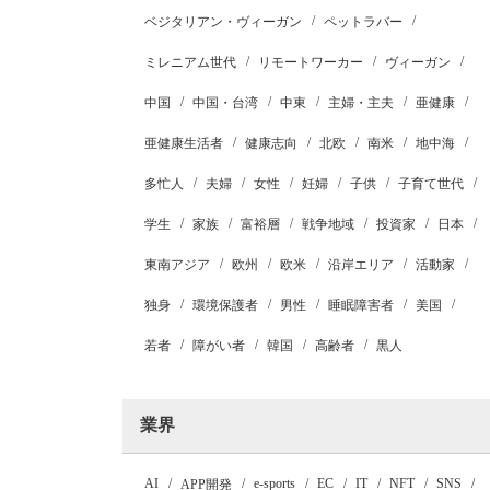
ベジタリアン・ヴィーガン
ペットラバー
ミレニアム世代
リモートワーカー
ヴィーガン
中国
中国・台湾
中東
主婦・主夫
亜健康
亜健康生活者
健康志向
北欧
南米
地中海
多忙人
夫婦
女性
妊婦
子供
子育て世代
学生
家族
富裕層
戦争地域
投資家
日本
東南アジア
欧州
欧米
沿岸エリア
活動家
独身
環境保護者
男性
睡眠障害者
美国
若者
障がい者
韓国
高齢者
黒人
業界
AI
e-sports
EC
IT
NFT
SNS
APP開発