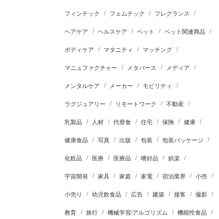
フィンテック
フェムテック
フレグランス
ヘアケア
ヘルスケア
ペット
ペット関連商品
ボディケア
マタニティ
マッチング
マニュファクチャー
メタバース
メディア
メンタルケア
メーカー
モビリティ
ラグジュアリー
リモートワーク
不動産
乳製品
人材
代替食
住宅
保険
健康
健康食品
写真
出版
包装
包装パッケージ
化粧品
医療
医療品
嗜好品
娯楽
宇宙開発
家具
家庭
家電
宿泊業界
小売
小売り
幼児飲食品
広告
建築
接客
撮影
教育
旅行
機械学習/アルゴリズム
機能性食品