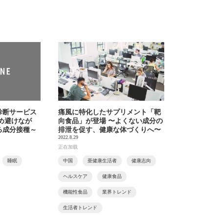
診断サービス
痛風に特化したサプリメント「靶
め避けなが
向食品」が登場 〜よくない成分の
る成分接種～
排泄を促す、健康な体づくりへ〜
2022.8.29
正在加载
睡眠
中国
亜健康生活者
健康志向
ヘルスケア
健康食品
機能性食品
業界トレンド
生活者トレンド