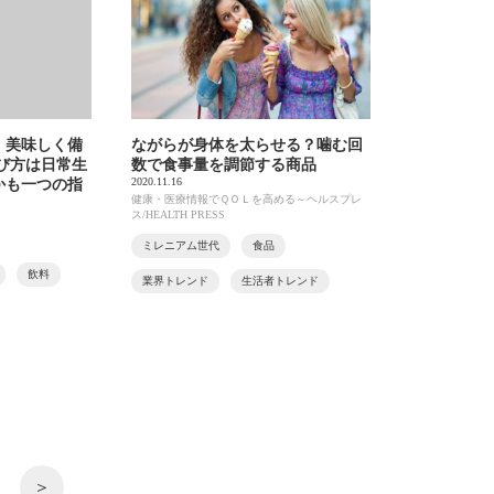
、美味しく備
ながらが身体を太らせる？噛む回
び方は日常生
数で食事量を調節する商品
2020.11.16
かも一つの指
健康・医療情報でＱＯＬを高める～ヘルスプレ
ス/HEALTH PRESS
ミレニアム世代
食品
飲料
業界トレンド
生活者トレンド
＞