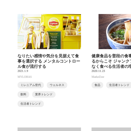
なりたい感情や気分を見据えて食
健康食品を普段の食
事を選択する メンタルコントロー
るからこそ ジャンク
ル食が流行する
なく食べる生活者の
2021.1.9
2020.11.23
MYLOHAS
MarkeZine
ミレニアム世代
ウェルネス
食品
生活者トレンド
飲料
業界トレンド
生活者トレンド