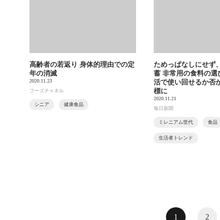
高齢者の若返り 身体的理由での定
ためっぱなしにせず
年の消滅
蓄 非常用の食料の選
2020.11.23
活で使い回せるか否
標に
フーズチャネル
2020.11.21
シニア
健康食品
毎日新聞
ミレニアム世代
食品
生活者トレンド
1
2