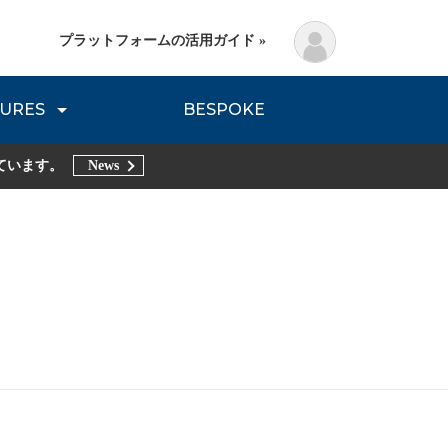
プラットフォームの活用ガイド »
URES
BESPOKE
lanning Method
DNVB REPORT
TRIBE REPORTS
ています。
News