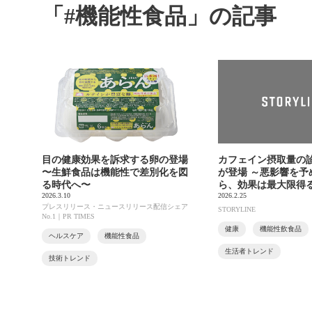
「#機能性食品」の記事
目の健康効果を訴求する卵の登場
カフェイン摂取量の
〜生鮮食品は機能性で差別化を図
が登場 ～悪影響を予
る時代へ〜
ら、効果は最大限得
2026.3.10
2026.2.25
プレスリリース・ニュースリリース配信シェア
STORYLINE
No.1｜PR TIMES
健康
機能性飲食品
ヘルスケア
機能性食品
生活者トレンド
技術トレンド