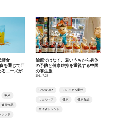
代替食
治療ではなく、若いうちから身体
 〜食を通じて亜
の予防と健康維持を重視する中国
めるニーズが
の養生族
2021.7.25
GenerationZ
ミレニアム世代
欧米
ウェルネス
健康
健康食品
健康食品
生活者トレンド
トレンド