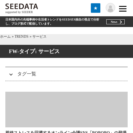
★
supported by SEEDER
日本国内外の先端事例や生活者トレンドをSEEDATA独自の視点で分析
News
し、ブログ形式で配信しています。
ホーム
TRENDS
サービス
FW-タイプ:
サービス
タグ一覧
トライブ（tribe）
DNVB
テクノロジー（Technologies）
エスノグラフィー（ethnography）
セミナー
商品開発（product development）
グローバル（global）
お知らせ（information）
アフターコロナ(afterCOVID)
WEB3
サービスデザイン（service design）
事例紹介（case study）
未分類
Zs
ギグワーカー（gigworker）
D2C
ホワイトペーパー(whitepaper)
コミュニティ（community）
マーケティング（marketing）
視線ストレスを回避するオンライン会議SNS「POPOPO」の登場