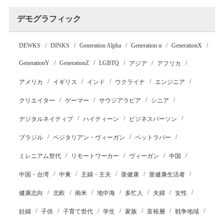
デモグラフィック
DEWKS
DINKS
Generation Alpha
Generation α
GenerationX
GenerationY
GenerationZ
LGBTQ
アジア
アフリカ
アメリカ
イギリス
インド
ウクライナ
エンジニア
クリエイター
ゲーマー
サウジアラビア
シニア
デジタルネイティブ
ハイティーン
ビジネスパーソン
ブラジル
ベジタリアン・ヴィーガン
ペットラバー
ミレニアム世代
リモートワーカー
ヴィーガン
中国
中国・台湾
中東
主婦・主夫
亜健康
亜健康生活者
健康志向
北欧
南米
地中海
多忙人
夫婦
女性
妊婦
子供
子育て世代
学生
家族
富裕層
戦争地域