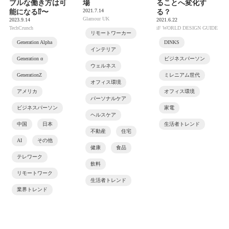
ブルな働き方は可
場
ることへ変化す
2021.7.14
能になる⁉〜
る？
Glamour UK
2023.9.14
2021.6.22
TechCrunch
iF WORLD DESIGN GUIDE
リモートワーカー
Generation Alpha
DINKS
インテリア
Generation α
ビジネスパーソン
ウェルネス
GenerationZ
ミレニアム世代
オフィス環境
アメリカ
オフィス環境
パーソナルケア
ビジネスパーソン
家電
ヘルスケア
中国
日本
生活者トレンド
不動産
住宅
AI
その他
健康
食品
テレワーク
飲料
リモートワーク
生活者トレンド
業界トレンド