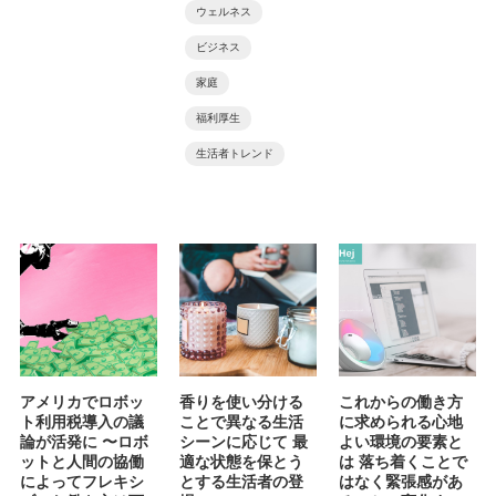
ウェルネス
ビジネス
家庭
福利厚生
生活者トレンド
アメリカでロボッ
香りを使い分ける
これからの働き方
ト利用税導入の議
ことで異なる生活
に求められる心地
論が活発に 〜ロボ
シーンに応じて 最
よい環境の要素と
ットと人間の協働
適な状態を保とう
は 落ち着くことで
によってフレキシ
とする生活者の登
はなく緊張感があ