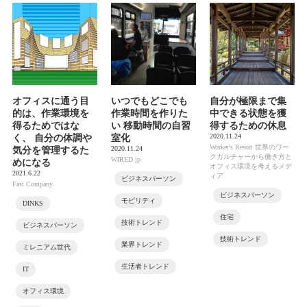
オフィスに通う目
いつでもどこでも
自分が極限まで集
的は、作業環境を
作業時間を作りた
中できる状態を獲
得るためではな
い 移動時間の自習
得するための休息
2020.11.24
く、 自分の体調や
室化
Worker's Resort 世界のワー
2020.11.24
気分を管理するた
クカルチャーから働き方と
WIRED.jp
めになる
オフィス環境を考えるメデ
2021.6.22
ィア
ビジネスパーソン
Fast Company
ビジネスパーソン
モビリティ
DINKS
住宅
技術トレンド
ビジネスパーソン
技術トレンド
業界トレンド
ミレニアム世代
生活者トレンド
IT
オフィス環境