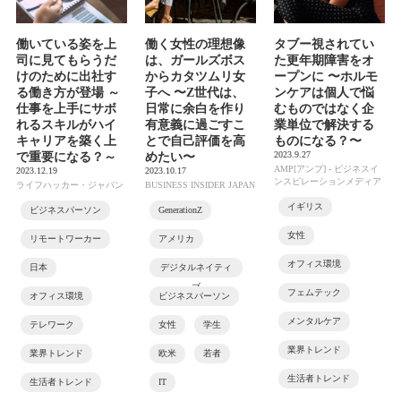
働いている姿を上
働く女性の理想像
タブー視されてい
司に見てもらうだ
は、ガールズボス
た更年期障害をオ
けのために出社す
からカタツムリ女
ープンに 〜ホルモ
る働き方が登場 ～
子へ 〜Z世代は、
ンケアは個人で悩
仕事を上手にサボ
日常に余白を作り
むものではなく企
れるスキルがハイ
有意義に過ごすこ
業単位で解決する
キャリアを築く上
とで自己評価を高
ものになる？〜
2023.9.27
で重要になる？～
めたい〜
AMP[アンプ] - ビジネスイ
2023.12.19
2023.10.17
ンスピレーションメディア
ライフハッカー・ジャパン
BUSINESS INSIDER JAPAN
イギリス
ビジネスパーソン
GenerationZ
女性
リモートワーカー
アメリカ
オフィス環境
日本
デジタルネイティ
ブ
フェムテック
オフィス環境
ビジネスパーソン
メンタルケア
テレワーク
女性
学生
業界トレンド
業界トレンド
欧米
若者
生活者トレンド
生活者トレンド
IT