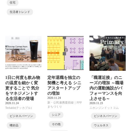
住宅
生活者トレンド
1日に何度も飲み物
定年退職を独立の
「職運近接」のニ
の温度を細かく変
契機と考える シニ
ーズの増加 ～職場
更することで 気分
アスタートアップ
内の運動施設がパ
をマネジメントす
の増加
フォーマンスを向
2020.11.24
る生活者の登場
上させる～
新・公民連携最前線｜PPP
2020.11.24
2020.11.23
まちづくり
Techable(テッカブル)
ニホンジンドットコム
シニア
ビジネスパーソン
ビジネスパーソン
その他
嗜好品
ウェルネス