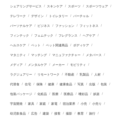
シェアリングサービス
スキンケア
スポーツ
スポーツウェア
テレワーク
デザイン
トイレタリー
バーチャル
パーソナルケア
ビジネス
ファッション
フィットネス
フィンテック
フェムテック
フレグランス
ヘアケア
ヘルスケア
ペット
ペット関連商品
ボディケア
マタニティ
マッチング
マニュファクチャー
メタバース
メディア
メンタルケア
メーカー
モビリティ
ラグジュアリー
リモートワーク
不動産
乳製品
人材
代替食
住宅
保険
健康
健康食品
写真
出版
包装
包装パッケージ
化粧品
医療
医療品
嗜好品
娯楽
宇宙開発
家具
家庭
家電
宿泊業界
小売
小売り
幼児飲食品
広告
建築
接客
撮影
教育
旅行