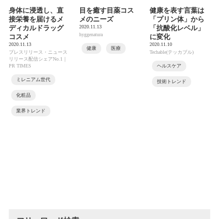
身体に浸透し、直
目を癒す目薬コス
健康を表す言葉は
接栄養を届けるメ
メのニーズ
「プリン体」から
2020.11.13
ディカルドラッグ
「抗酸化レベル」
hyggenatura
コスメ
に変化
2020.11.13
2020.11.10
健康
医療
プレスリリース・ニュース
Techable(テッカブル)
リリース配信シェアNo.1｜
PR TIMES
ヘルスケア
ミレニアム世代
技術トレンド
化粧品
業界トレンド