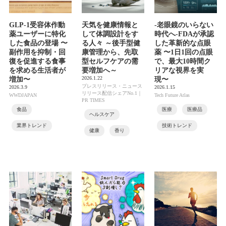
GLP-1受容体作動
天気を健康情報と
-老眼鏡のいらない
薬ユーザーに特化
して体調設計をす
時代へ-FDAが承認
した食品の登場 〜
る人々 ～後手型健
した革新的な点眼
副作用を抑制・回
康管理から、先取
薬 〜1日1回の点眼
復を促進する食事
型セルフケアの需
で、最大10時間ク
を求める生活者が
要増加へ～
リアな視界を実
2026.1.22
増加〜
現〜
プレスリリース・ニュース
2026.3.9
2026.1.15
リリース配信シェアNo.1｜
WWDJAPAN
Tech Future Atlas
PR TIMES
食品
医療
医療品
ヘルスケア
業界トレンド
技術トレンド
健康
香り