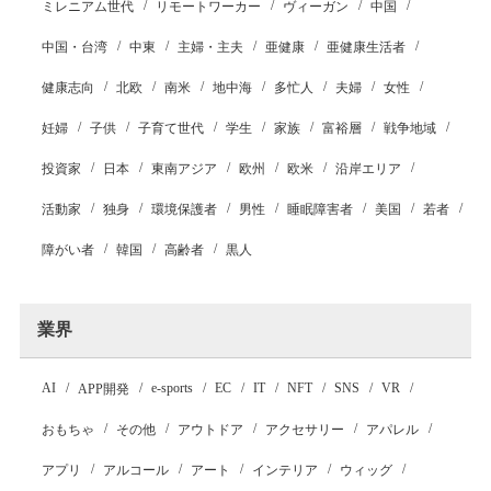
ミレニアム世代
リモートワーカー
ヴィーガン
中国
中国・台湾
中東
主婦・主夫
亜健康
亜健康生活者
健康志向
北欧
南米
地中海
多忙人
夫婦
女性
妊婦
子供
子育て世代
学生
家族
富裕層
戦争地域
投資家
日本
東南アジア
欧州
欧米
沿岸エリア
活動家
独身
環境保護者
男性
睡眠障害者
美国
若者
障がい者
韓国
高齢者
黒人
業界
AI
e-sports
EC
IT
NFT
SNS
VR
APP開発
おもちゃ
その他
アウトドア
アクセサリー
アパレル
アプリ
アルコール
アート
インテリア
ウィッグ