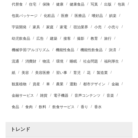
代替食
住宅
保険
健康
健康食品
写真
出版
包装
包装パッケージ
化粧品
医療
医療品
嗜好品
娯楽
宇宙開発
家具
家庭
家電
宿泊業界
小売
小売り
幼児飲食品
広告
建築
接客
撮影
教育
旅行
機械学習/アルゴリズム
機能性食品
機能性飲食品
決済
流通
消費財
物流
環境
睡眠
社会問題
福利厚生
紙
美容
美容医療
習い事
育児
花
製造業
観葉植物
資産
車
農業
運動
都市デザイン
金融
金融サービス
雑貨
電子機器
音声コンテンツ
音楽
食品
食肉
飲料
飲食サービス
香り
香水
トレンド