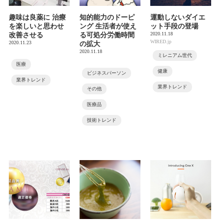
趣味は良薬に 治療
知的能力のドーピ
運動しないダイエ
を楽しいと思わせ
ング 生活者が使え
ット手段の登場
2020.11.18
改善させる
る可処分労働時間
WIRED.jp
2020.11.23
の拡大
2020.11.18
ミレニアム世代
医療
健康
ビジネスパーソン
業界トレンド
業界トレンド
その他
医療品
技術トレンド