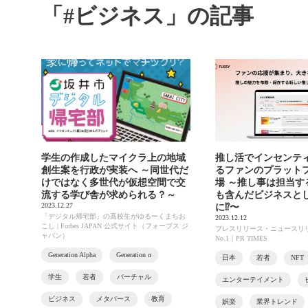
「#ビジネス」の記事
学生の作成したマイクラ上の地域
推し活でインセンテ
創生案を行政が実装へ ～同世代だ
るファンのプラット
けではなく多世代が仮想空間で交
場 ～推し事は担当す
流する学び舎が求められる？～
も含んだビジネスと
2023.12.27
に⁉〜
「デジタル帰宅部」の高校生がゆるーくまちお
2023.12.12
こし | Forbes JAPAN 公式サイト（フォーブス ジ
プレスリリース・ニュースリ
ャパン）
No.1｜PR TIMES
Generation Alpha
Generation α
日本
若者
NFT
学生
若者
バーチャル
エンターテイメント
ビジネス
メタバース
教育
娯楽
業界トレンド