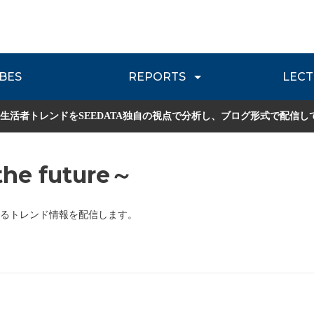
BES
REPORTS
LECT
介
流通レポート
JOURNEY REVIEW
P
生活者トレンドをSEEDATA独自の視点で分析し、ブログ形式で配信し
he future～
るトレンド情報を配信します。