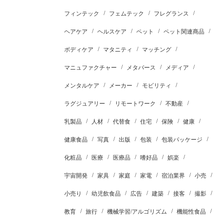
フィンテック
フェムテック
フレグランス
ヘアケア
ヘルスケア
ペット
ペット関連商品
ボディケア
マタニティ
マッチング
マニュファクチャー
メタバース
メディア
メンタルケア
メーカー
モビリティ
ラグジュアリー
リモートワーク
不動産
乳製品
人材
代替食
住宅
保険
健康
健康食品
写真
出版
包装
包装パッケージ
化粧品
医療
医療品
嗜好品
娯楽
宇宙開発
家具
家庭
家電
宿泊業界
小売
小売り
幼児飲食品
広告
建築
接客
撮影
教育
旅行
機械学習/アルゴリズム
機能性食品