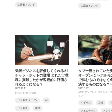
生活者トレンド
生活者トレンド
気候ビジネスを評価してくれるAI
タブー視されていた
チャットボットの登場 どれだけ環
オープンに 〜ホルモ
境に貢献したかが客観的に評価さ
で悩むものではなく
れるようになる？
決するものになる？
2023.10.11
2023.9.27
AMP[アンプ] - ビジネスイ
IDEAS FOR GOOD
ィア
ビジネスパーソン
AI
イギリス
女性
ビジネス
環境
フェムテック
メンタ