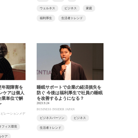
ウェルネス
ビジネス
家庭
福利厚生
生活者トレンド
更年期障害を
睡眠サポートで企業の経済損失を
ンケアは個人
防ぐ 今後は福利厚生で社員の睡眠
企業単位で解
を改善するようになる？
2023.9.24
〜
BUSINESS INSIDER JAPAN
ンスピレーションメデ
ビジネスパーソン
ビジネス
オフィス環境
生活者トレンド
ルケア