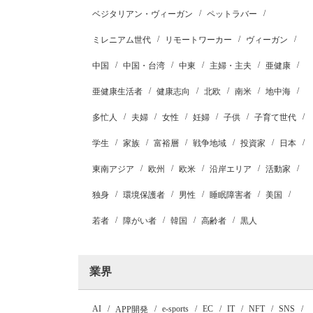
ベジタリアン・ヴィーガン
ペットラバー
ミレニアム世代
リモートワーカー
ヴィーガン
中国
中国・台湾
中東
主婦・主夫
亜健康
亜健康生活者
健康志向
北欧
南米
地中海
多忙人
夫婦
女性
妊婦
子供
子育て世代
学生
家族
富裕層
戦争地域
投資家
日本
東南アジア
欧州
欧米
沿岸エリア
活動家
独身
環境保護者
男性
睡眠障害者
美国
若者
障がい者
韓国
高齢者
黒人
業界
AI
e-sports
EC
IT
NFT
SNS
APP開発