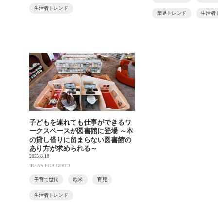
生活者トレンド
業界トレンド
生活者
子どもを連れても仕事ができるワ
ークスペースが図書館に登場 ～本
の貸し借りに留まらない図書館の
あり方が求められる～
2023.8.18
IDEAS FOR GOOD
子育て世代
欧米
育児
生活者トレンド