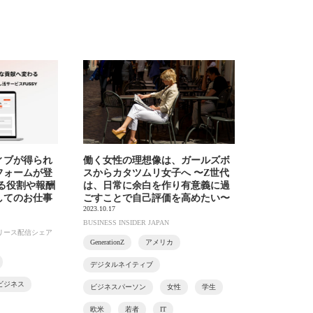
ィブが得られ
働く女性の理想像は、ガールズボ
フォームが登
スからカタツムリ女子へ 〜Z世代
る役割や報酬
は、日常に余白を作り有意義に過
してのお仕事
ごすことで自己評価を高めたい〜
2023.10.17
BUSINESS INSIDER JAPAN
リース配信シェア
GenerationZ
アメリカ
デジタルネイティブ
ビジネス
ビジネスパーソン
女性
学生
欧米
若者
IT