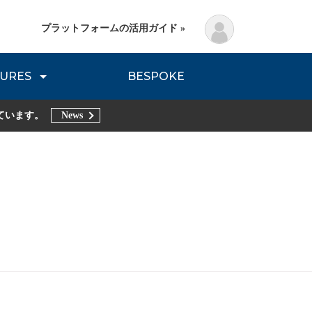
プラットフォームの活用ガイド »
URES
BESPOKE
lanning Method
DNVB REPORT
TRIBE REPORTS
ています。
News