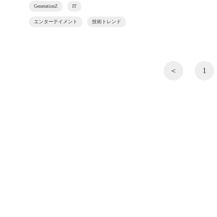
GenerationZ
IT
エンターテイメント
技術トレンド
＜
1