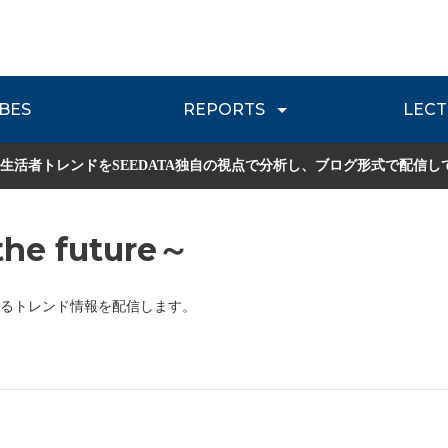
BES
REPORTS
LECT
介
流通レポート
JOURNEY REVIEW
P
生活者トレンドをSEEDATA独自の視点で分析し、ブログ形式で配信し
he future～
るトレンド情報を配信します。