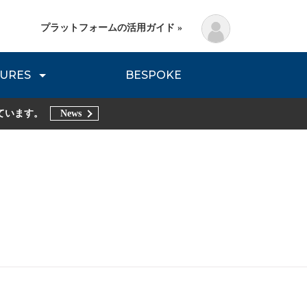
プラットフォームの活用ガイド »
URES
BESPOKE
lanning Method
DNVB REPORT
TRIBE REPORTS
ています。
News