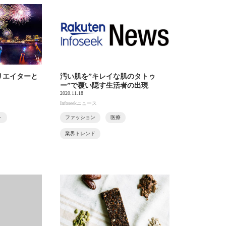
リエイターと
汚い肌を”キレイな肌のタトゥ
ー”で覆い隠す生活者の出現
2020.11.18
Infoseekニュース
ト
ファッション
医療
業界トレンド