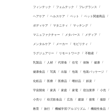
フィンテック
フェムテック
フレグランス
ヘアケア
ヘルスケア
ペット
ペット関連商品
ボディケア
マタニティ
マッチング
マニュファクチャー
メタバース
メディア
メンタルケア
メーカー
モビリティ
ラグジュアリー
リモートワーク
不動産
乳製品
人材
代替食
住宅
保険
健康
健康食品
写真
出版
包装
包装パッケージ
化粧品
医療
医療品
嗜好品
娯楽
宇宙開発
家具
家庭
家電
宿泊業界
小売
小売り
幼児飲食品
広告
建築
接客
撮影
教育
旅行
機械学習/アルゴリズム
機能性食品