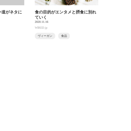
い道がネタに
食の目的がエンタメと摂食に別れ
ていく
2020.11.16
WIRED.jp
ヴィーガン
食品