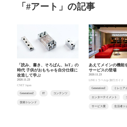
「#アート」の記事
「読み、書き、そろばん、IoT」の
あえてメインの機能
時代 子供がおもちゃを自分仕様に
サービスの登場
2020.11.23
改造して学ぶ
2020.11.23
LINEトラベルjp 旅行ガイド
CNET Japan
GenerationZ
ミレニア
GenerationZ
IT
コンテンツ
エンターテイメント
技術トレンド
サービス業
生活者ト