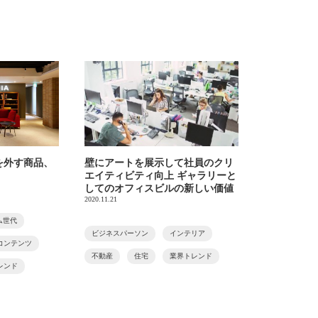
を外す商品、
壁にアートを展示して社員のクリ
エイティビティ向上 ギャラリーと
してのオフィスビルの新しい価値
2020.11.21
ム世代
ビジネスパーソン
インテリア
コンテンツ
不動産
住宅
業界トレンド
レンド