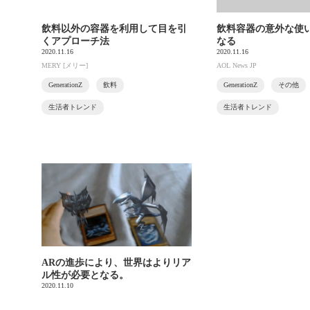
飲料以外の容器を利用して目を引
飲料容器の意外な使
くアプローチ法
なる
2020.11.16
2020.11.16
MERY [メリー]
AOL News JP
GenerationZ
飲料
GenerationZ
その他
生活者トレンド
生活者トレンド
ARの進歩により、世界はよりリア
ル性が必要となる。
2020.11.10