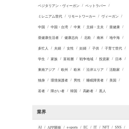
ベジタリアン・ヴィーガン
ペットラバー
ミレニアム世代
リモートワーカー
ヴィーガン
中国
中国・台湾
中東
主婦・主夫
亜健康
亜健康生活者
健康志向
北欧
南米
地中海
多忙人
夫婦
女性
妊婦
子供
子育て世代
学生
家族
富裕層
戦争地域
投資家
日本
東南アジア
欧州
欧米
沿岸エリア
活動家
独身
環境保護者
男性
睡眠障害者
美国
若者
障がい者
韓国
高齢者
黒人
業界
AI
e-sports
EC
IT
NFT
SNS
APP開発