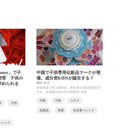
 Money」で子
中国で子供専用化粧品マークが登
管理 子供の
場。成分党KIDSが誕生する？
2021.12.3
求められる
质量风波下的儿童彩妆：家长称已成女童新社交
方式，专家建议勿日常长期使用_化妆
中国
子供
コスメ
nZ
子供
化粧品
美容
生活者トレンド
トレンド