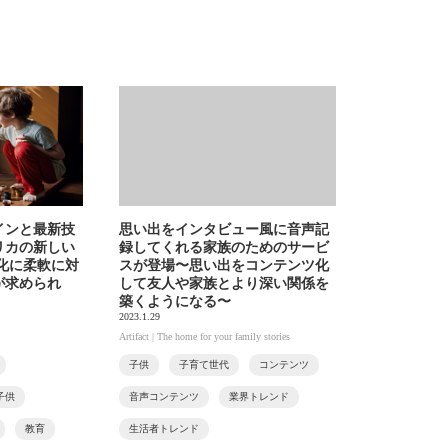
インと最新技
思い出をインタビュー風に音声記
リカの新しい
録してくれる家族のためのサービ
化に柔軟に対
スが登場〜思い出をコンテンツ化
が求められ
して友人や家族とより深い関係を
築くようになる〜
2023.1.29
Artifact | The home for your family stories
子供
子育て世代
コンテンツ
子供
音声コンテンツ
業界トレンド
教育
生活者トレンド