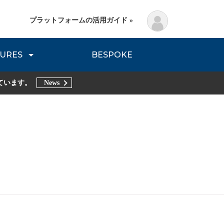
プラットフォームの活用ガイド »
URES
BESPOKE
lanning Method
DNVB REPORT
TRIBE REPORTS
ています。
News