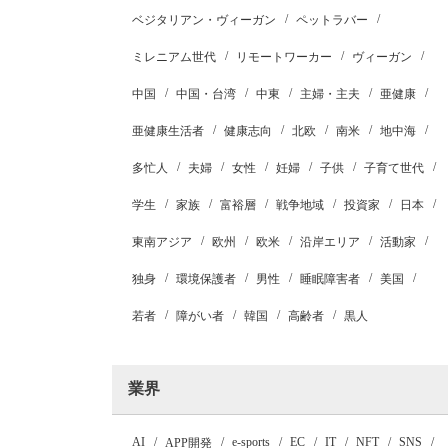
ベジタリアン・ヴィーガン
ペットラバー
ミレニアム世代
リモートワーカー
ヴィーガン
中国
中国・台湾
中東
主婦・主夫
亜健康
亜健康生活者
健康志向
北欧
南米
地中海
多忙人
夫婦
女性
妊婦
子供
子育て世代
学生
家族
富裕層
戦争地域
投資家
日本
東南アジア
欧州
欧米
沿岸エリア
活動家
独身
環境保護者
男性
睡眠障害者
美国
若者
障がい者
韓国
高齢者
黒人
業界
AI
e-sports
EC
IT
NFT
SNS
APP開発