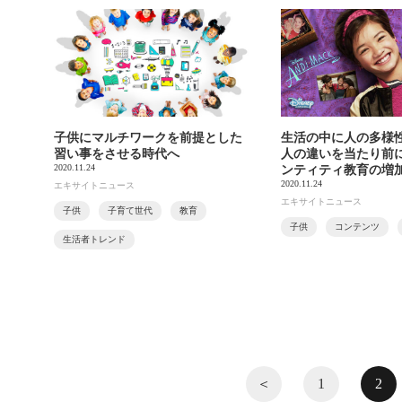
子供にマルチワークを前提とした
生活の中に人の多様
習い事をさせる時代へ
人の違いを当たり前
2020.11.24
ンティティ教育の増
2020.11.24
エキサイトニュース
エキサイトニュース
子供
子育て世代
教育
子供
コンテンツ
生活者トレンド
＜
1
2