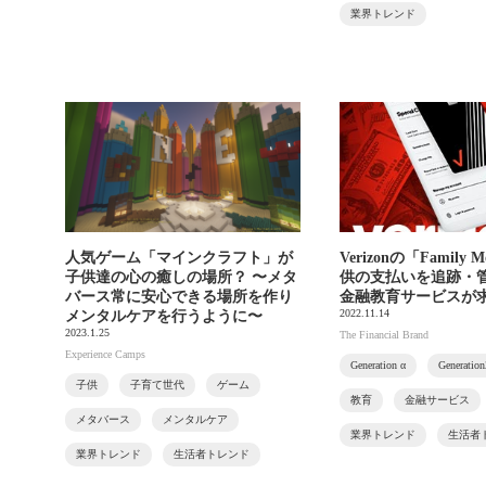
業界トレンド
人気ゲーム「マインクラフト」が
Verizonの「Family
子供達の心の癒しの場所？ 〜メタ
供の支払いを追跡・
バース常に安心できる場所を作り
金融教育サービスが
2022.11.14
メンタルケアを行うように〜
2023.1.25
The Financial Brand
Experience Camps
Generation α
Generatio
子供
子育て世代
ゲーム
教育
金融サービス
メタバース
メンタルケア
業界トレンド
生活者
業界トレンド
生活者トレンド