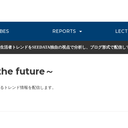
BES
REPORTS
LECT
介
流通レポート
JOURNEY REVIEW
P
生活者トレンドをSEEDATA独自の視点で分析し、ブログ形式で配信し
he future～
るトレンド情報を配信します。