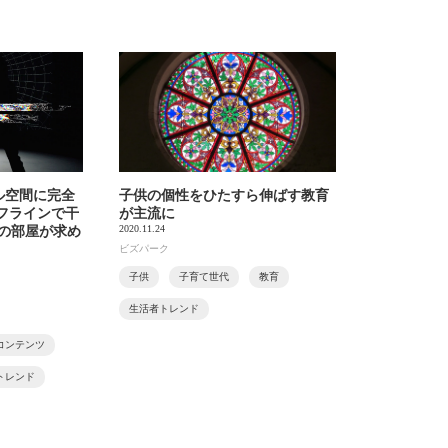
ャル空間に完全
子供の個性をひたすら伸ばす教育
フラインで干
が主流に
2020.11.24
用の部屋が求め
ビズパーク
子供
子育て世代
教育
生活者トレンド
コンテンツ
トレンド