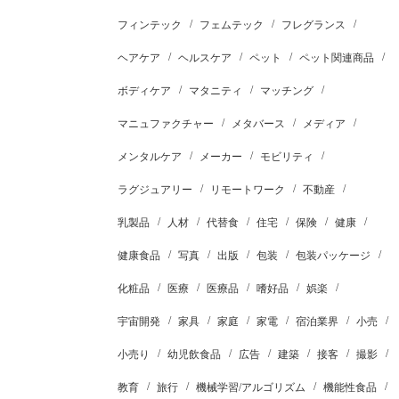
フィンテック
フェムテック
フレグランス
ヘアケア
ヘルスケア
ペット
ペット関連商品
ボディケア
マタニティ
マッチング
マニュファクチャー
メタバース
メディア
メンタルケア
メーカー
モビリティ
ラグジュアリー
リモートワーク
不動産
乳製品
人材
代替食
住宅
保険
健康
健康食品
写真
出版
包装
包装パッケージ
化粧品
医療
医療品
嗜好品
娯楽
宇宙開発
家具
家庭
家電
宿泊業界
小売
小売り
幼児飲食品
広告
建築
接客
撮影
教育
旅行
機械学習/アルゴリズム
機能性食品