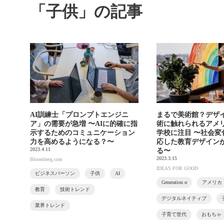
「子供」の記事
AI訓練士「プロンプトエンジニ
まるで美術館？デザ
ア」の需要が急増 〜AIに的確に指
術に触れられるアメ
示するためのコミュニケーション
学校に注目 〜社会変
力を高めるようになる？〜
応した教育デザイン
2023.4.11
る〜
2023.3.15
Bloomberg.com
IDEAS FOR GOOD
ビジネスパーソン
子供
AI
Generation α
アメリカ
教育
技術トレンド
デジタルネイティブ
業界トレンド
子育て世代
おもちゃ