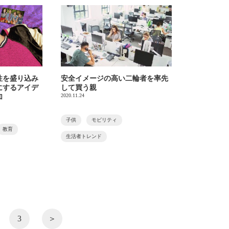
性を盛り込み
安全イメージの高い二輪者を率先
にするアイデ
して買う親
2020.11.24
加
子供
モビリティ
教育
生活者トレンド
3
＞