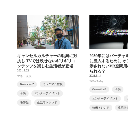
キャンセルカルチャーの勃興に対
2030年にはバーチ
抗し TVでは映せないギリギリコ
に没入するために オ
ンテンツを楽しむ生活者が登場
渉されないVR空間
2021.6.22
られる？
2021.5.14
マネー現代
IKEA Today
GenerationZ
ミレニアム世代
GenerationZ
子供
子供
エンターテイメント
エンターテイメント
嗜好品
生活者トレンド
技術トレンド
生活者