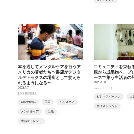
本を通してメンタルケアを行うア
コミュニティを束ね
メリカの若者たち〜書店がデジタ
観から成果物へ、プ
ルデトックスの場所として捉えら
ースで集う生活者の
2021.8.30
れるようになる〜
2022.7.7
note（ノート）
LIFE INSIDER
ビジネスパーソン
出
GenerationZ
美国
ヘルスケア
生活者トレンド
メンタルケア
出版
生活者トレンド