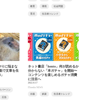
教育
環境
社会問題
育児
生活者トレンド
作りに悩まな
ネット書店「honto」何が読めるか
自動で文章を生
分からない「本ガチャ」を開始〜
3」
コンテンツを楽しめるガチャ消費
に注目へ
2022.8.17
ITmedia NEWS
スパーソン
出版
娯楽
生活者トレンド
広告