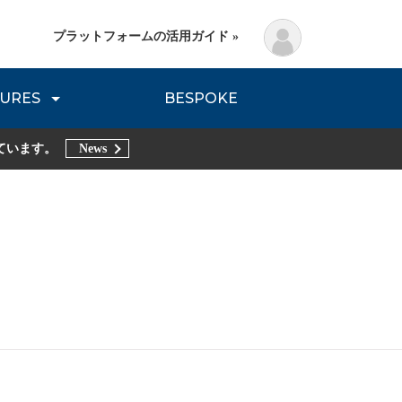
プラットフォームの活用ガイド »
URES
BESPOKE
lanning Method
DNVB REPORT
TRIBE REPORTS
ています。
News