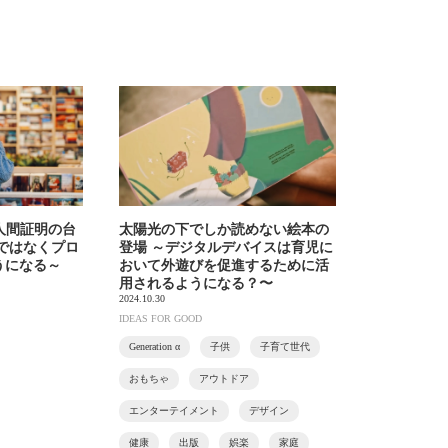
人間証明の台
太陽光の下でしか読めない絵本の
ではなくプロ
登場 ～デジタルデバイスは育児に
うになる～
おいて外遊びを促進するために活
用されるようになる？〜
2024.10.30
IDEAS FOR GOOD
Generation α
子供
子育て世代
おもちゃ
アウトドア
エンターテイメント
デザイン
健康
出版
娯楽
家庭