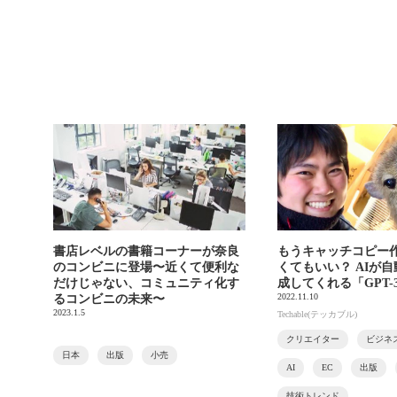
書店レベルの書籍コーナーが奈良
もうキャッチコピー
のコンビニに登場〜近くて便利な
くてもいい？ AIが
だけじゃない、コミュニティ化す
成してくれる「GPT-
2022.11.10
るコンビニの未来〜
2023.1.5
Techable(テッカブル)
クリエイター
ビジネ
日本
出版
小売
AI
EC
出版
技術トレンド