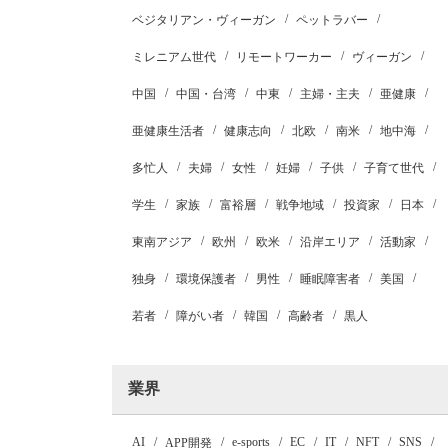
ベジタリアン・ヴィーガン
ペットラバー
ミレニアム世代
リモートワーカー
ヴィーガン
中国
中国・台湾
中東
主婦・主夫
亜健康
亜健康生活者
健康志向
北欧
南米
地中海
多忙人
夫婦
女性
妊婦
子供
子育て世代
学生
家族
富裕層
戦争地域
投資家
日本
東南アジア
欧州
欧米
沿岸エリア
活動家
独身
環境保護者
男性
睡眠障害者
美国
若者
障がい者
韓国
高齢者
黒人
業界
AI
e-sports
EC
IT
NFT
SNS
APP開発