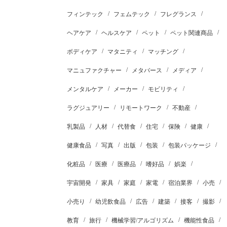
フィンテック
フェムテック
フレグランス
ヘアケア
ヘルスケア
ペット
ペット関連商品
ボディケア
マタニティ
マッチング
マニュファクチャー
メタバース
メディア
メンタルケア
メーカー
モビリティ
ラグジュアリー
リモートワーク
不動産
乳製品
人材
代替食
住宅
保険
健康
健康食品
写真
出版
包装
包装パッケージ
化粧品
医療
医療品
嗜好品
娯楽
宇宙開発
家具
家庭
家電
宿泊業界
小売
小売り
幼児飲食品
広告
建築
接客
撮影
教育
旅行
機械学習/アルゴリズム
機能性食品