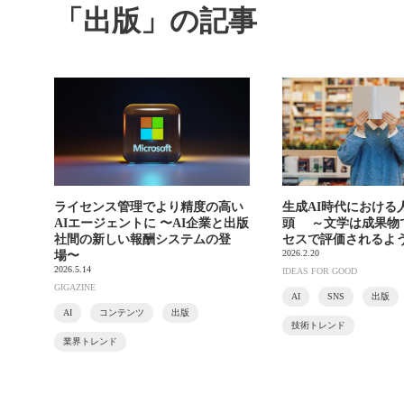
「出版」の記事
ライセンス管理でより精度の高い
生成AI時代における
AIエージェントに 〜AI企業と出版
頭 ～文学は成果物
社間の新しい報酬システムの登
セスで評価されるよ
2026.2.20
場〜
2026.5.14
IDEAS FOR GOOD
GIGAZINE
AI
SNS
出版
AI
コンテンツ
出版
技術トレンド
業界トレンド