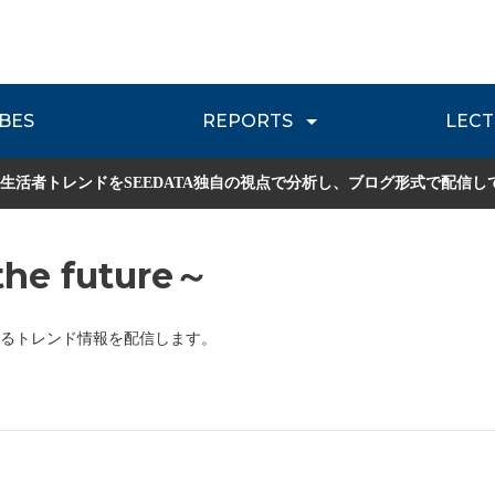
BES
REPORTS
LECT
介
流通レポート
JOURNEY REVIEW
P
生活者トレンドをSEEDATA独自の視点で分析し、ブログ形式で配信し
he future～
るトレンド情報を配信します。