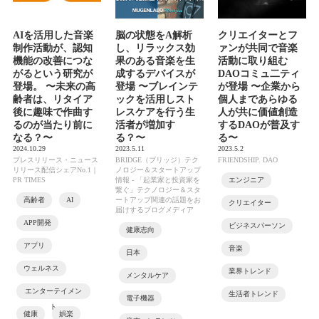
AIを活用した音楽
脳の状態をA解析
クリエイターとフ
制作活動が、認知
し、リラックス効
ァンが共同で音楽
機能の改善につな
果のある音楽を生
活動に取り組む
がるという研究が
成するデバイスが
DAOコミュ二ティ
登場。 〜未来の高
登場 〜ブレインテ
が登場 〜企業から
齢者は、リタイア
ックを活用しスト
個人まであらゆる
後に趣味で作曲す
レスケアを行う生
人が共に価値創造
るのが当たり前に
活者が増加す
するDAOが普及す
なる？〜
る？〜
る〜
2024.10.29
2023.5.11
2023.5.2
プレスリリース・ニュース
BRIDGE（ブリッジ）テク
FRIENDSHIP. DAO
リリース配信シェアNo.1｜
ノロジー＆スタートアップ
PR TIMES
情報 - 「起業家と投資家を
エンジニア
繋ぐ」テクノロジー＆スタ
高齢者
AI
ートアップ関連の話題をお
クリエイター
届けするブログメディア
APP開発
ビジネスパーソン
健康志向
アプリ
音楽
日本
ウェルネス
業界トレンド
メンタルケア
エンターテイメン
生活者トレンド
電子機器
ト
健康
娯楽