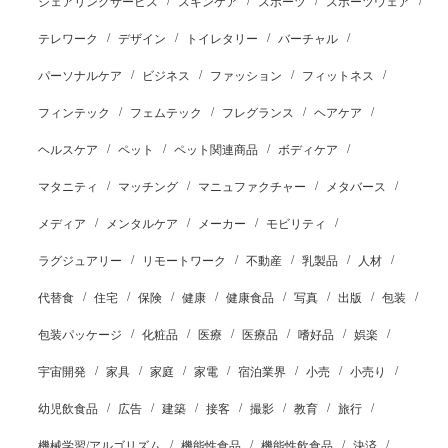
シェアリングサービス
スキンケア
スポーツ
スポーツウェア
テレワーク
デザイン
トイレタリー
バーチャル
パーソナルケア
ビジネス
ファッション
フィットネス
フィンテック
フェムテック
フレグランス
ヘアケア
ヘルスケア
ペット
ペット関連商品
ボディケア
マタニティ
マッチング
マニュファクチャー
メタバース
メディア
メンタルケア
メーカー
モビリティ
ラグジュアリー
リモートワーク
不動産
乳製品
人材
代替食
住宅
保険
健康
健康食品
写真
出版
包装
包装パッケージ
化粧品
医療
医療品
嗜好品
娯楽
宇宙開発
家具
家庭
家電
宿泊業界
小売
小売り
幼児飲食品
広告
建築
接客
撮影
教育
旅行
機械学習/アルゴリズム
機能性食品
機能性飲食品
決済