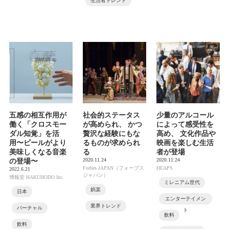
生活者トレンド
五感の相互作用が
社会的ステータス
少量のアルコール
働く「クロスモー
が高められ、 かつ
によって感受性を
ダル知覚」を活
贅沢な経験にもな
高め、 文化作品や
用〜ビールがより
るものが求められ
映画を楽しむ生活
美味しくなる音楽
る
者が登場
2020.11.24
2020.11.24
の登場〜
Forbes JAPAN（フォーブス
HEAPS
2022.6.21
ジャパン）
博報堂 HAKUHODO Inc.
ミレニアム世代
娯楽
日本
エンターテイメン
業界トレンド
バーチャル
ト
飲料
飲料