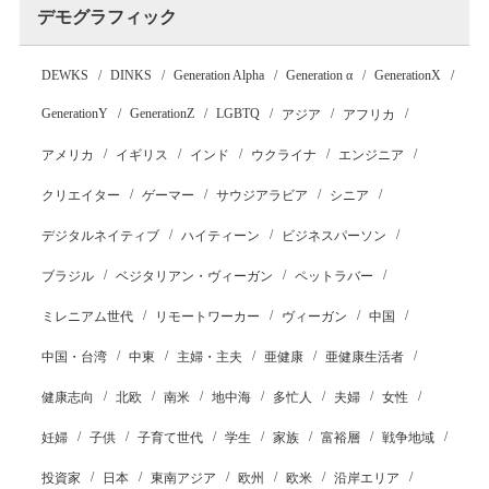
デモグラフィック
DEWKS
DINKS
Generation Alpha
Generation α
GenerationX
GenerationY
GenerationZ
LGBTQ
アジア
アフリカ
アメリカ
イギリス
インド
ウクライナ
エンジニア
クリエイター
ゲーマー
サウジアラビア
シニア
デジタルネイティブ
ハイティーン
ビジネスパーソン
ブラジル
ベジタリアン・ヴィーガン
ペットラバー
ミレニアム世代
リモートワーカー
ヴィーガン
中国
中国・台湾
中東
主婦・主夫
亜健康
亜健康生活者
健康志向
北欧
南米
地中海
多忙人
夫婦
女性
妊婦
子供
子育て世代
学生
家族
富裕層
戦争地域
投資家
日本
東南アジア
欧州
欧米
沿岸エリア