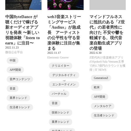
中国ByteDance が
web3音楽ストリー
マインドフルネス
聴くだけで稼げる
ミングサービス
に抵抗のある「Z世
新オーディオアプ
「Audius」が急成
代」の若者男性に
リを発表 〜新しい
長 アーティスト
向けた 不安や鬱を
視聴体験「listen to
の公平性を守る音
軽減する、現代音
earn」に注目〜
楽体験に注目が集
楽自動生成アプリ
2022.11.23
まる
の登場
微信公众平台
2022.11.17
2022.6.30
Electronic Groove
Z世代向け音楽療法アプリ
中国
のSpokeがAda Ventures主導
クリエイター
で約1.7億円のラウンドを獲
APP開発
得 | IT NEWS
デジタルネイティ
GenerationZ
音声コンテンツ
ブ
エンターテイメン
欧米
音楽
ト
バーチャル
APP開発
業界トレンド
音楽
メンタルケア
生活者トレンド
技術トレンド
生活者トレンド
業界トレンド