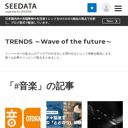
★
supported by SEEDER
日本国内外の先端事例や生活者トレンドをSEEDATA独自の視点で分析
News
し、ブログ形式で配信しています。
TRENDS ～Wave of the future～
イノベーターの皆さんのアイデアの引き出しを増やせるトレンド情報を配信します。
様々な記事クリッピング集をまとめました。
「#音楽」の記事