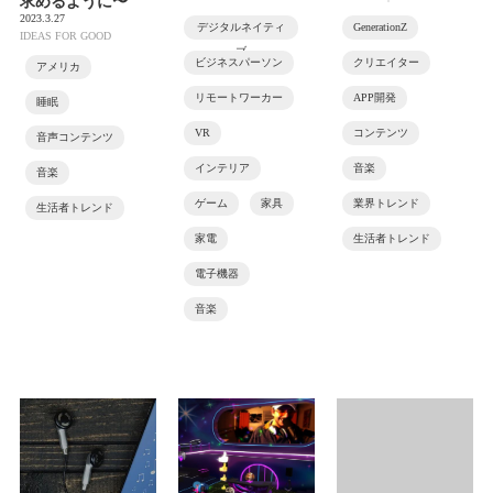
求めるように〜
2023.3.27
デジタルネイティ
GenerationZ
IDEAS FOR GOOD
ブ
ビジネスパーソン
クリエイター
アメリカ
リモートワーカー
APP開発
睡眠
VR
コンテンツ
音声コンテンツ
インテリア
音楽
音楽
ゲーム
家具
業界トレンド
生活者トレンド
家電
生活者トレンド
電子機器
音楽