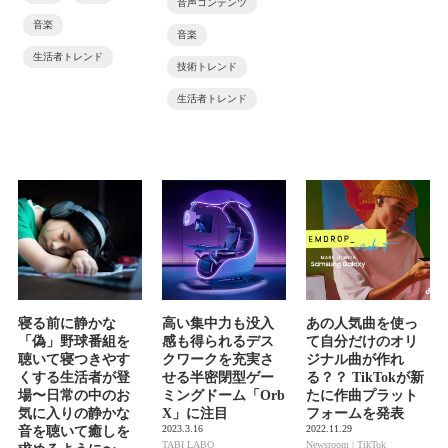
音声コンテンツ
音楽
音楽
生活者トレンド
技術トレンド
生活者トレンド
寝る前に静かな
高い集中力も没入
あの人気曲を使っ
「偽」野球番組を
感も得られるデス
て自分だけのオリ
聴いて寝つきやす
クワークを充実さ
ジナル曲が作れ
くする生活者が登
せる半密閉型ゲー
る？？ TikTokが新
場〜日常の中のお
ミングドーム「Orb
たに作曲プラット
気に入りの静かな
X」に注目
フォームを発表
2023.3.16
2022.11.29
音を聴いて癒しを
TABI LABO
Newsroom | TikTok