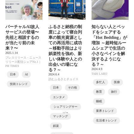
バーチャルAI故人
ふるさと納税の制
知らない人とベッ
サービスの登場〜
度によって寝台列
ドをシェアする
先祖と相談するの
車の観光資源とし
「Hot Bedding」が
が当たり前の未
ての再活用に成功
増加 ～超時短ルー
来？〜
～移動手段はより
ムシェアで生活の
2025.1.14
娯楽性を強め、新
小さなペインを解
プレスリリース・ニュース
しい体験や人との
決するようにな
リリース配信シェアNo.1｜
出会いの場にな
る？～
PR TIMES
2024.4.9
る？～
TABI LABO
日本
AI
2024.6.4
読むふるさとチョイス
多忙人
医療
技術トレンド
日本
その他
教育
旅行
エンタメ
睡眠
シェアリングサー
業界トレンド
ビス
マッチング
生活者トレンド
娯楽