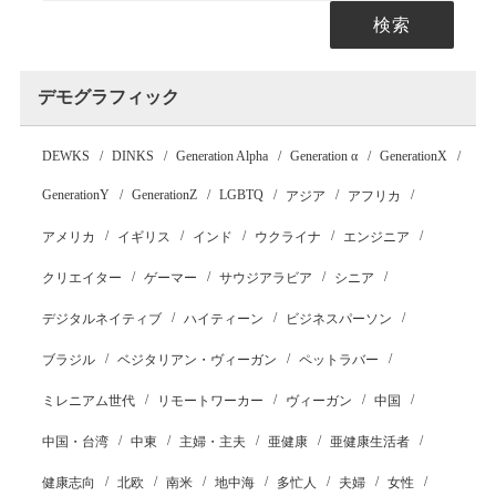
検索
デモグラフィック
DEWKS
DINKS
Generation Alpha
Generation α
GenerationX
GenerationY
GenerationZ
LGBTQ
アジア
アフリカ
アメリカ
イギリス
インド
ウクライナ
エンジニア
クリエイター
ゲーマー
サウジアラビア
シニア
デジタルネイティブ
ハイティーン
ビジネスパーソン
ブラジル
ベジタリアン・ヴィーガン
ペットラバー
ミレニアム世代
リモートワーカー
ヴィーガン
中国
中国・台湾
中東
主婦・主夫
亜健康
亜健康生活者
健康志向
北欧
南米
地中海
多忙人
夫婦
女性