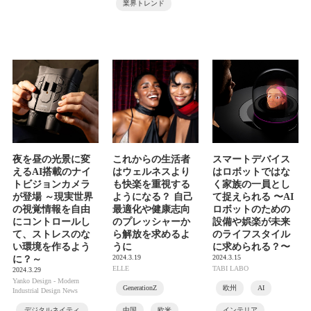
業界トレンド
夜を昼の光景に変
これからの生活者
スマートデバイス
えるAI搭載のナイ
はウェルネスより
はロボットではな
トビジョンカメラ
も快楽を重視する
く家族の一員とし
が登場 ～現実世界
ようになる？ 自己
て捉えられる 〜AI
の視覚情報を自由
最適化や健康志向
ロボットのための
にコントロールし
のプレッシャーか
設備や娯楽が未来
て、ストレスのな
ら解放を求めるよ
のライフスタイル
い環境を作るよう
うに
に求められる？〜
2024.3.19
2024.3.15
に？～
ELLE
TABI LABO
2024.3.29
Yanko Design - Modern
GenerationZ
欧州
AI
Industrial Design News
デジタルネイティ
中国
欧米
インテリア