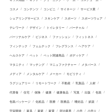
キッズ用品
ギフト
クリーニング
ゲーム
コスチューム
コスメ
コンテンツ
コンビニ
サイネージ
サービス業
シェアリングサービス
スキンケア
スポーツ
スポーツウェア
テレワーク
デザイン
トイレタリー
バーチャル
パーソナルケア
ビジネス
ファッション
フィットネス
フィンテック
フェムテック
フレグランス
ヘアケア
ヘルスケア
ペット
ペット関連商品
ボディケア
マタニティ
マッチング
マニュファクチャー
メタバース
メディア
メンタルケア
メーカー
モビリティ
ラグジュアリー
リモートワーク
不動産
乳製品
人材
代替食
住宅
保険
健康
健康食品
写真
出版
包装
包装パッケージ
化粧品
医療
医療品
嗜好品
娯楽
宇宙開発
家具
家庭
家電
宿泊業界
小売
小売り