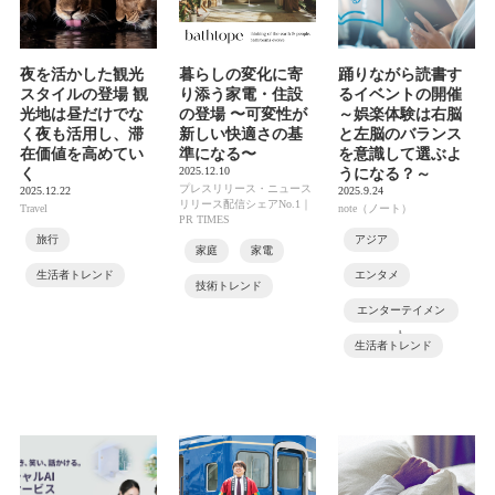
夜を活かした観光
暮らしの変化に寄
踊りながら読書す
スタイルの登場 観
り添う家電・住設
るイベントの開催
光地は昼だけでな
の登場 〜可変性が
～娯楽体験は右脳
く夜も活用し、滞
新しい快適さの基
と左脳のバランス
在価値を高めてい
準になる〜
を意識して選ぶよ
2025.12.10
く
うになる？～
プレスリリース・ニュース
2025.12.22
2025.9.24
リリース配信シェアNo.1｜
Travel
note（ノート）
PR TIMES
旅行
アジア
家庭
家電
生活者トレンド
エンタメ
技術トレンド
エンターテイメン
ト
生活者トレンド