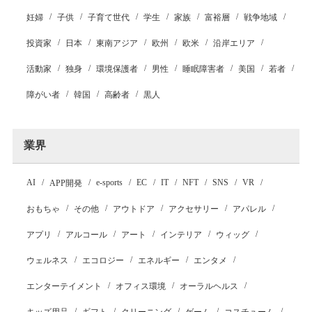
妊婦
子供
子育て世代
学生
家族
富裕層
戦争地域
投資家
日本
東南アジア
欧州
欧米
沿岸エリア
活動家
独身
環境保護者
男性
睡眠障害者
美国
若者
障がい者
韓国
高齢者
黒人
業界
AI
e-sports
EC
IT
NFT
SNS
VR
APP開発
おもちゃ
その他
アウトドア
アクセサリー
アパレル
アプリ
アルコール
アート
インテリア
ウィッグ
ウェルネス
エコロジー
エネルギー
エンタメ
エンターテイメント
オフィス環境
オーラルヘルス