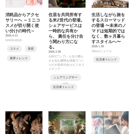
消耗品からアクセ
住居を共同所有す
生活しながら旅を
サリーへ ～ミニコ
る米Z世代の登場。
するスローマッド
スメが切り開く使
シェアサービスは
の登場 〜未来のノ
い分けの時代～
一時的な共有か
マドは短期的では
2026.4.15
ら、 責任を分け合
なく、数ヶ月暮ら
WWDJAPAN
う関わり方にな
すスタイルへ〜
2026.1.30
る。
コスメ
美容
Yahoo!ニュース
2026.3.30
AMP[アンプ] - 人生の豊か
業界トレンド
生活者トレンド
さを生む瞬間を情報でつく
りだす新世代向けビジネス
メディア
シェアリングサー
ビス
生活者トレンド