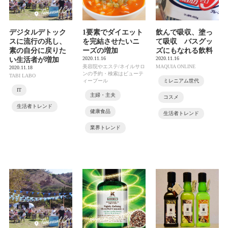
デジタルデトック
1要素でダイエット
飲んで吸収、塗っ
スに流行の兆し、
を完結させたいニ
て吸収 バスグッ
素の自分に戻りた
ーズの増加
ズにもなれる飲料
2020.11.16
2020.11.16
い生活者が増加
美容院やエステ/ネイルサロ
MAQUIA ONLINE
2020.11.18
ンの予約・検索はビューテ
TABI LABO
ィープール
ミレニアム世代
IT
主婦・主夫
コスメ
生活者トレンド
健康食品
生活者トレンド
業界トレンド