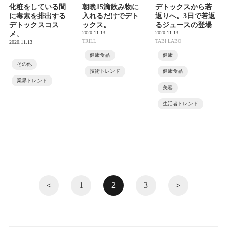
化粧をしている間
朝晩15滴飲み物に
デトックスから若
に毒素を排出する
入れるだけでデト
返りへ。3日で若返
デトックスコス
ックス。
るジュースの登場
2020.11.13
2020.11.13
メ、
TRILL
TABI LABO
2020.11.13
健康食品
健康
その他
技術トレンド
健康食品
業界トレンド
美容
生活者トレンド
＜
1
2
3
＞