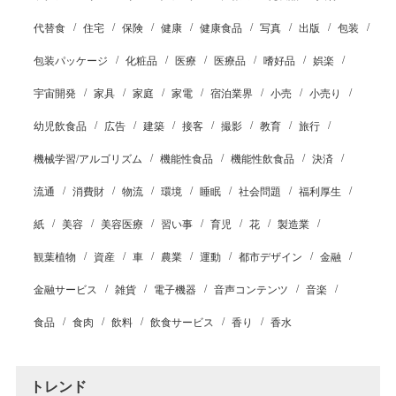
代替食
住宅
保険
健康
健康食品
写真
出版
包装
包装パッケージ
化粧品
医療
医療品
嗜好品
娯楽
宇宙開発
家具
家庭
家電
宿泊業界
小売
小売り
幼児飲食品
広告
建築
接客
撮影
教育
旅行
機械学習/アルゴリズム
機能性食品
機能性飲食品
決済
流通
消費財
物流
環境
睡眠
社会問題
福利厚生
紙
美容
美容医療
習い事
育児
花
製造業
観葉植物
資産
車
農業
運動
都市デザイン
金融
金融サービス
雑貨
電子機器
音声コンテンツ
音楽
食品
食肉
飲料
飲食サービス
香り
香水
トレンド