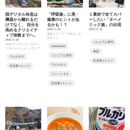
脱デジタル休息は
「呼吸族」に美・
１素材で全てカバ
機器から離れるだ
健康のヒントがあ
ーしたい「ターメ
けでなく、 自分を
るかも！？
リック族」の出現
2020.11.18
2020.11.18
高めるクリエイテ
美容メディア『VOCE』公
ィブ体験までへ。
式サイト
2020.11.18
ミレニアム世代
AMP[アンプ] - ビジネスイ
GenerationZ
ンスピレーションメディア
食品
ミレニアム世代
ウェルネス
生活者トレンド
ウェルネス
生活者トレンド
フィットネス
生活者トレンド