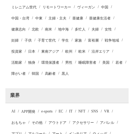
ミレニアム世代
リモートワーカー
ヴィーガン
中国
中国・台湾
中東
主婦・主夫
亜健康
亜健康生活者
健康志向
北欧
南米
地中海
多忙人
夫婦
女性
妊婦
子供
子育て世代
学生
家族
富裕層
戦争地域
投資家
日本
東南アジア
欧州
欧米
沿岸エリア
活動家
独身
環境保護者
男性
睡眠障害者
美国
若者
障がい者
韓国
高齢者
黒人
業界
AI
e-sports
EC
IT
NFT
SNS
VR
APP開発
おもちゃ
その他
アウトドア
アクセサリー
アパレル
アプリ
アルコール
アート
インテリア
ウィッグ