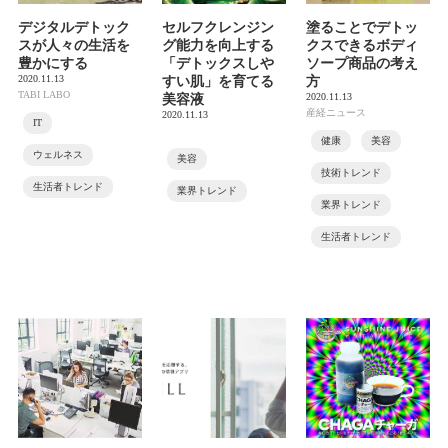
デジタルデトック
セルフクレンジン
塗ることでデトッ
スが人々の生活を
グ能力を向上する
クスできるボディ
豊かにする
「デトックスしや
ソープ商品の考え
2020.11.13
すい肌」を育てる
方
TABI LABO
2020.11.13
美容液
産経ニュース
2020.11.13
IT
健康
美容
ウェルネス
美容
技術トレンド
生活者トレンド
業界トレンド
業界トレンド
生活者トレンド