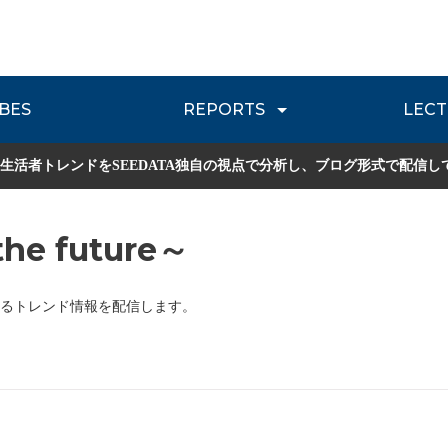
BES
REPORTS
LECT
介
流通レポート
JOURNEY REVIEW
P
生活者トレンドをSEEDATA独自の視点で分析し、ブログ形式で配信し
he future～
るトレンド情報を配信します。