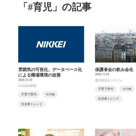
「#育児」の記事
雰囲気の可視化、データベース化
保護者会の飲み会化
2020.11.10
による職場環境の改善
2020.11.10
東洋経済オンライン
日本経済新聞
子育て世代
その他
子育て世代
その他
生活者トレンド
生活者トレンド