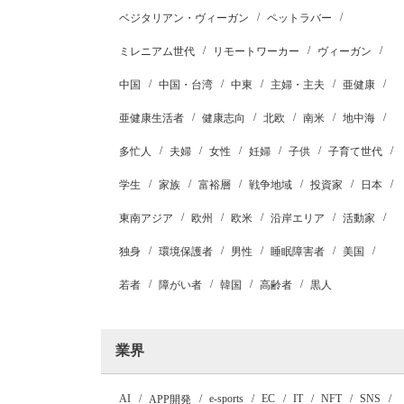
ベジタリアン・ヴィーガン
ペットラバー
ミレニアム世代
リモートワーカー
ヴィーガン
中国
中国・台湾
中東
主婦・主夫
亜健康
亜健康生活者
健康志向
北欧
南米
地中海
多忙人
夫婦
女性
妊婦
子供
子育て世代
学生
家族
富裕層
戦争地域
投資家
日本
東南アジア
欧州
欧米
沿岸エリア
活動家
独身
環境保護者
男性
睡眠障害者
美国
若者
障がい者
韓国
高齢者
黒人
業界
AI
e-sports
EC
IT
NFT
SNS
APP開発