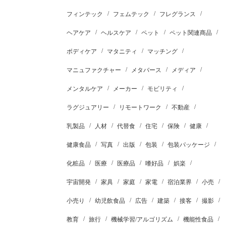
フィンテック
フェムテック
フレグランス
ヘアケア
ヘルスケア
ペット
ペット関連商品
ボディケア
マタニティ
マッチング
マニュファクチャー
メタバース
メディア
メンタルケア
メーカー
モビリティ
ラグジュアリー
リモートワーク
不動産
乳製品
人材
代替食
住宅
保険
健康
健康食品
写真
出版
包装
包装パッケージ
化粧品
医療
医療品
嗜好品
娯楽
宇宙開発
家具
家庭
家電
宿泊業界
小売
小売り
幼児飲食品
広告
建築
接客
撮影
教育
旅行
機械学習/アルゴリズム
機能性食品