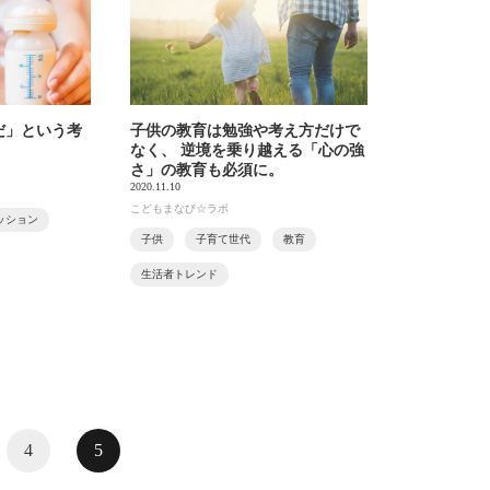
だ」という考
子供の教育は勉強や考え方だけで
なく、 逆境を乗り越える「心の強
さ」の教育も必須に。
2020.11.10
こどもまなび☆ラボ
ッション
子供
子育て世代
教育
生活者トレンド
4
5