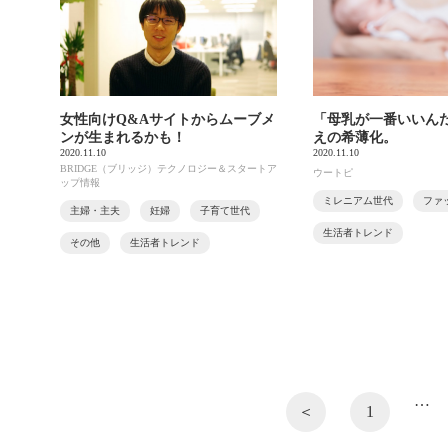
女性向けQ&Aサイトからムーブメ
「母乳が一番いいん
ンが生まれるかも！
えの希薄化。
2020.11.10
2020.11.10
BRIDGE（ブリッジ）テクノロジー＆スタートア
ウートピ
ップ情報
ミレニアム世代
ファ
主婦・主夫
妊婦
子育て世代
生活者トレンド
その他
生活者トレンド
…
＜
1