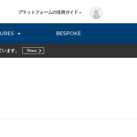
プラットフォームの活用ガイド »
URES
BESPOKE
lanning Method
DNVB REPORT
TRIBE REPORTS
ています。
News