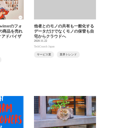
tterのフォ
他者とのモノの共有も一般化する
の商品を売れ
データだけでなくモノの保管も自
ィアドバイザ
宅からクラウドへ
2020.11.22
TechCrunch Japan
サービス業
業界トレンド