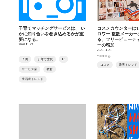
子育てマッチングサービスは、 い
コスメカウンターはTwi
かに知り合いを巻き込めるかが重
ロワー 複数メーカー
要になる。
る、フリービューテ
2020.11.23
ーの増加
2020.11.23
WIRED.jp
子供
子育て世代
IT
コスメ
業界トレンド
サービス業
教育
生活者トレンド