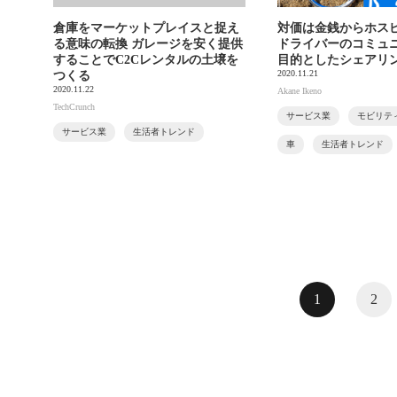
倉庫をマーケットプレイスと捉え
対価は金銭からホス
る意味の転換 ガレージを安く提供
ドライバーのコミュ
することでC2Cレンタルの土壌を
目的としたシェアリ
2020.11.21
つくる
2020.11.22
Akane Ikeno
TechCrunch
サービス業
モビリテ
サービス業
生活者トレンド
車
生活者トレンド
1
2