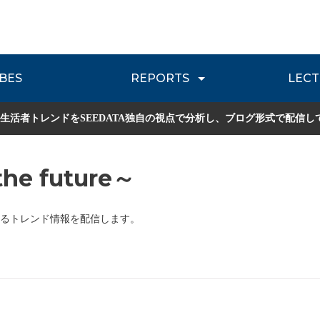
BES
REPORTS
LECT
介
流通レポート
JOURNEY REVIEW
P
生活者トレンドをSEEDATA独自の視点で分析し、ブログ形式で配信し
he future～
るトレンド情報を配信します。