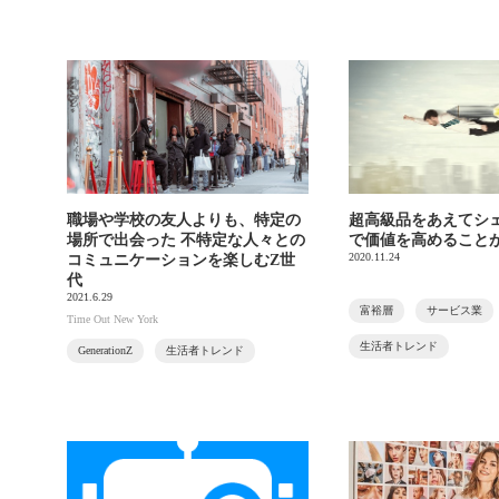
職場や学校の友人よりも、特定の
超高級品をあえてシ
場所で出会った 不特定な人々との
で価値を高めること
2020.11.24
コミュニケーションを楽しむZ世
代
2021.6.29
富裕層
サービス業
Time Out New York
生活者トレンド
GenerationZ
生活者トレンド