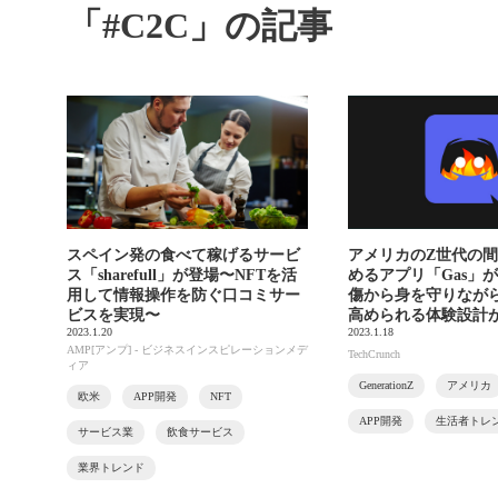
「#C2C」の記事
スペイン発の食べて稼げるサービ
アメリカのZ世代の
ス「sharefull」が登場〜NFTを活
めるアプリ「Gas」
用して情報操作を防ぐ口コミサー
傷から身を守りなが
ビスを実現〜
高められる体験設計
2023.1.20
2023.1.18
AMP[アンプ] - ビジネスインスピレーションメデ
TechCrunch
ィア
GenerationZ
アメリカ
欧米
APP開発
NFT
APP開発
生活者トレ
サービス業
飲食サービス
業界トレンド