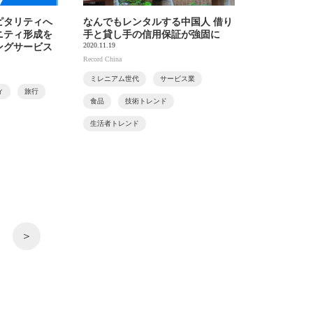
ピタリティへ
なんでもレンタルする中国人 借り
ニティ形成を
手と貸し手の信用保証が強固に
2020.11.19
ングサービス
Record China
ミレニアム世代
サービス業
ィ
旅行
食品
技術トレンド
生活者トレンド
＞