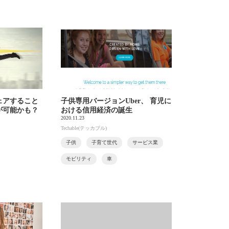
ェアすること
子供専用バージョンUber、 育児に
が可能かも？
おける信用経済の誕生
2020.11.23
Techable(テッカブル)
子供
子育て世代
サービス業
モビリティ
車