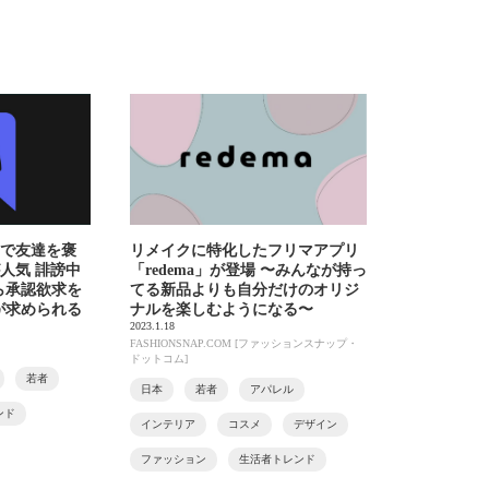
間で友達を褒
リメイクに特化したフリマアプリ
が人気 誹謗中
「redema」が登場 〜みんなが持っ
ら承認欲求を
てる新品よりも自分だけのオリジ
が求められる
ナルを楽しむようになる〜
2023.1.18
FASHIONSNAP.COM [ファッションスナップ・
ドットコム]
若者
日本
若者
アパレル
ンド
インテリア
コスメ
デザイン
ファッション
生活者トレンド