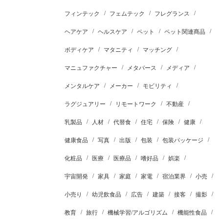
フィンテック
フェムテック
フレグランス
ヘアケア
ヘルスケア
ペット
ペット関連商品
ボディケア
マタニティ
マッチング
マニュファクチャー
メタバース
メディア
メンタルケア
メーカー
モビリティ
ラグジュアリー
リモートワーク
不動産
乳製品
人材
代替食
住宅
保険
健康
健康食品
写真
出版
包装
包装パッケージ
化粧品
医療
医療品
嗜好品
娯楽
宇宙開発
家具
家庭
家電
宿泊業界
小売
小売り
幼児飲食品
広告
建築
接客
撮影
教育
旅行
機械学習/アルゴリズム
機能性食品