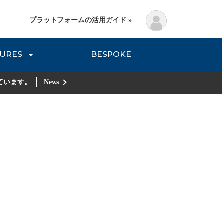
プラットフォームの活用ガイド »
URES
BESPOKE
lanning Method
DNVB REPORT
TRIBE REPORTS
ています。
News