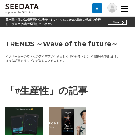
★
supported by SEEDER
日本国内外の先端事例や生活者トレンドをSEEDATA独自の視点で分析
News
し、ブログ形式で配信しています。
TRENDS ～Wave of the future～
イノベーターの皆さんのアイデアの引き出しを増やせるトレンド情報を配信します。
様々な記事クリッピング集をまとめました。
「#生産性」の記事