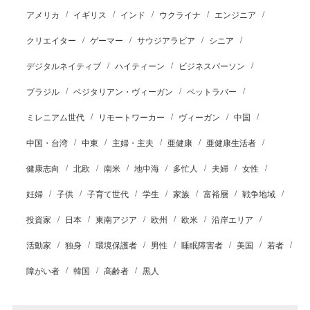
アメリカ
イギリス
インド
ウクライナ
エンジニア
クリエイター
ゲーマー
サウジアラビア
シニア
デジタルネイティブ
ハイティーン
ビジネスパーソン
ブラジル
ベジタリアン・ヴィーガン
ペットラバー
ミレニアム世代
リモートワーカー
ヴィーガン
中国
中国・台湾
中東
主婦・主夫
亜健康
亜健康生活者
健康志向
北欧
南米
地中海
多忙人
夫婦
女性
妊婦
子供
子育て世代
学生
家族
富裕層
戦争地域
投資家
日本
東南アジア
欧州
欧米
沿岸エリア
活動家
独身
環境保護者
男性
睡眠障害者
美国
若者
障がい者
韓国
高齢者
黒人