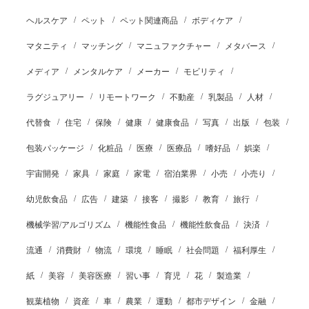
ヘルスケア
ペット
ペット関連商品
ボディケア
マタニティ
マッチング
マニュファクチャー
メタバース
メディア
メンタルケア
メーカー
モビリティ
ラグジュアリー
リモートワーク
不動産
乳製品
人材
代替食
住宅
保険
健康
健康食品
写真
出版
包装
包装パッケージ
化粧品
医療
医療品
嗜好品
娯楽
宇宙開発
家具
家庭
家電
宿泊業界
小売
小売り
幼児飲食品
広告
建築
接客
撮影
教育
旅行
機械学習/アルゴリズム
機能性食品
機能性飲食品
決済
流通
消費財
物流
環境
睡眠
社会問題
福利厚生
紙
美容
美容医療
習い事
育児
花
製造業
観葉植物
資産
車
農業
運動
都市デザイン
金融