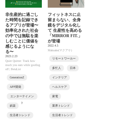
非生産的に過ごし
フィットネスに止
た時間を記録でき
留まらない、全身
るアプリが登場〜
鏡をデジタル化し
効率化された社会
て 生産性を高める
の中では無駄を楽
「MIRROR FIT.」
しむことに価値を
が登場
2022.4.5
感じるようにな
Makuake(マクアケ)
る〜
2023.2.23
リモートワーカー
Quiet Quitter: Track how
much you earn while goofing
多忙人
日本
off | BetaList
GenerationZ
インテリア
APP開発
ヘルスケア
エンターテイメン
家電
ト
娯楽
業界トレンド
生活者トレンド
生活者トレンド