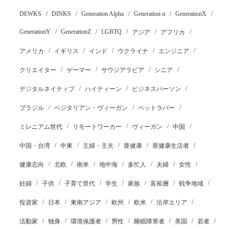
DEWKS
DINKS
Generation Alpha
Generation α
GenerationX
GenerationY
GenerationZ
LGBTQ
アジア
アフリカ
アメリカ
イギリス
インド
ウクライナ
エンジニア
クリエイター
ゲーマー
サウジアラビア
シニア
デジタルネイティブ
ハイティーン
ビジネスパーソン
ブラジル
ベジタリアン・ヴィーガン
ペットラバー
ミレニアム世代
リモートワーカー
ヴィーガン
中国
中国・台湾
中東
主婦・主夫
亜健康
亜健康生活者
健康志向
北欧
南米
地中海
多忙人
夫婦
女性
妊婦
子供
子育て世代
学生
家族
富裕層
戦争地域
投資家
日本
東南アジア
欧州
欧米
沿岸エリア
活動家
独身
環境保護者
男性
睡眠障害者
美国
若者