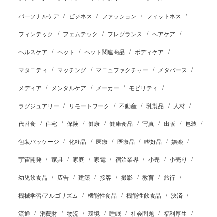
パーソナルケア
ビジネス
ファッション
フィットネス
フィンテック
フェムテック
フレグランス
ヘアケア
ヘルスケア
ペット
ペット関連商品
ボディケア
マタニティ
マッチング
マニュファクチャー
メタバース
メディア
メンタルケア
メーカー
モビリティ
ラグジュアリー
リモートワーク
不動産
乳製品
人材
代替食
住宅
保険
健康
健康食品
写真
出版
包装
包装パッケージ
化粧品
医療
医療品
嗜好品
娯楽
宇宙開発
家具
家庭
家電
宿泊業界
小売
小売り
幼児飲食品
広告
建築
接客
撮影
教育
旅行
機械学習/アルゴリズム
機能性食品
機能性飲食品
決済
流通
消費財
物流
環境
睡眠
社会問題
福利厚生