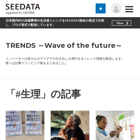
★
supported by SEEDER
日本国内外の先端事例や生活者トレンドをSEEDATA独自の視点で分析
News
し、ブログ形式で配信しています。
TRENDS ～Wave of the future～
イノベーターの皆さんのアイデアの引き出しを増やせるトレンド情報を配信します。
様々な記事クリッピング集をまとめました。
「#生理」の記事