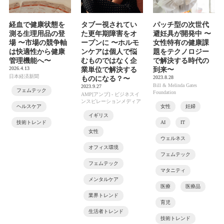
経血で健康状態を
タブー視されてい
パッチ型の次世代
測る生理用品の登
た更年期障害をオ
避妊具が開発中 〜
場 〜市場の競争軸
ープンに 〜ホルモ
女性特有の健康課
は快適性から健康
ンケアは個人で悩
題をテクノロジー
管理機能へ〜
むものではなく企
で解決する時代の
2026.4.13
業単位で解決する
到来〜
日本経済新聞
2023.8.28
ものになる？〜
Bill & Melinda Gates
2023.9.27
フェムテック
Foundation
AMP[アンプ] - ビジネスイ
ンスピレーションメディア
ヘルスケア
女性
妊婦
イギリス
技術トレンド
AI
IT
女性
ウェルネス
オフィス環境
フェムテック
フェムテック
マタニティ
メンタルケア
医療
医療品
業界トレンド
育児
生活者トレンド
技術トレンド