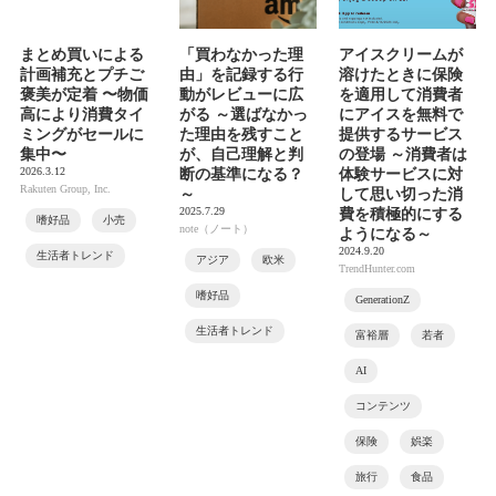
まとめ買いによる
「買わなかった理
アイスクリームが
計画補充とプチご
由」を記録する行
溶けたときに保険
褒美が定着 〜物価
動がレビューに広
を適用して消費者
高により消費タイ
がる ～選ばなかっ
にアイスを無料で
ミングがセールに
た理由を残すこと
提供するサービス
集中〜
が、自己理解と判
の登場 ～消費者は
2026.3.12
断の基準になる？
体験サービスに対
Rakuten Group, Inc.
～
して思い切った消
2025.7.29
費を積極的にする
嗜好品
小売
note（ノート）
ようになる～
2024.9.20
生活者トレンド
アジア
欧米
TrendHunter.com
嗜好品
GenerationZ
生活者トレンド
富裕層
若者
AI
コンテンツ
保険
娯楽
旅行
食品