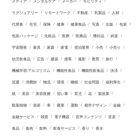
メディア
メンタルケア
メーカー
モビリティ
ラグジュアリー
リモートワーク
不動産
乳製品
人材
代替食
住宅
保険
健康
健康食品
写真
出版
包装
包装パッケージ
化粧品
医療
医療品
嗜好品
娯楽
宇宙開発
家具
家庭
家電
宿泊業界
小売
小売り
幼児飲食品
広告
建築
接客
撮影
教育
旅行
機械学習/アルゴリズム
機能性食品
機能性飲食品
決済
流通
消費財
物流
環境
睡眠
社会問題
福利厚生
紙
美容
美容医療
習い事
育児
花
製造業
観葉植物
資産
車
農業
運動
都市デザイン
金融
金融サービス
雑貨
電子機器
音声コンテンツ
音楽
食品
食肉
飲料
飲食サービス
香り
香水