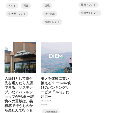
技術トレンド
ペット
写真
環境
生活者トレンド
生活者トレンド
社会問題
技術トレンド
入場料として寄付
モノを体験に買い
先を選んだら入店
換える？ ーGenZ向
できる、サステナ
けのバンキングサ
ブルなアパレルシ
ービス「Twig」に
ョップが登場 〜環
注目ー
2021.12.6
境への貢献は、義
Forbes
務感で行うものか
ら楽しんで行うも
GenerationZ