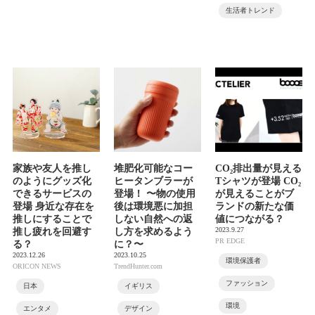
生活者トレンド
家族や友人を推し
堆肥化可能なコー
CO₂排出量が見える
のようにグッズ化
ヒータンブラーが
Tシャツが登場 CO₂
できるサービスの
登場！ 〜物の使用
が見えることがブ
登場 身近な存在を
後は環境悪に加担
ランドの新たな価
推しにすることで
しない自然への返
値につながる？
2023.9.27
推し疲れを回避す
し方を求めるよう
PR EDGE
る？
に？〜
2023.12.26
2023.10.25
環境保護者
ORICON NEWS
TrendHunter.com
ファッション
日本
イギリス
環境
エンタメ
デザイン