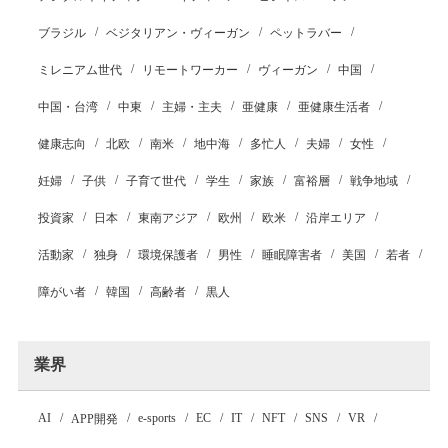
ブラジル
ベジタリアン・ヴィーガン
ペットラバー
ミレニアム世代
リモートワーカー
ヴィーガン
中国
中国・台湾
中東
主婦・主夫
亜健康
亜健康生活者
健康志向
北欧
南米
地中海
多忙人
夫婦
女性
妊婦
子供
子育て世代
学生
家族
富裕層
戦争地域
投資家
日本
東南アジア
欧州
欧米
沿岸エリア
活動家
独身
環境保護者
男性
睡眠障害者
美国
若者
障がい者
韓国
高齢者
黒人
業界
AI
e-sports
EC
IT
NFT
SNS
VR
APP開発