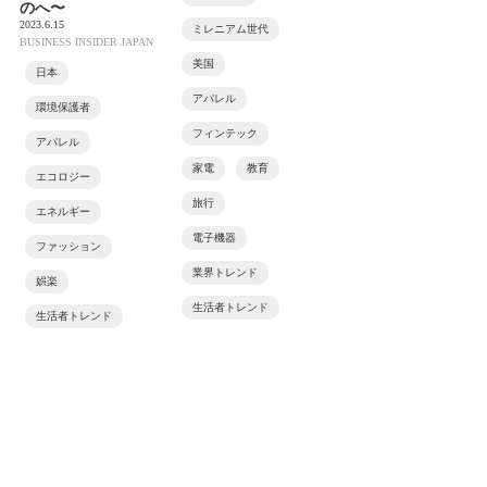
のへ〜
2023.6.15
ミレニアム世代
BUSINESS INSIDER JAPAN
美国
日本
アパレル
環境保護者
フィンテック
アパレル
家電
教育
エコロジー
旅行
エネルギー
電子機器
ファッション
業界トレンド
娯楽
生活者トレンド
生活者トレンド