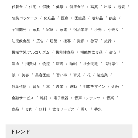
代替食
住宅
保険
健康
健康食品
写真
出版
包装
包装パッケージ
化粧品
医療
医療品
嗜好品
娯楽
宇宙開発
家具
家庭
家電
宿泊業界
小売
小売り
幼児飲食品
広告
建築
接客
撮影
教育
旅行
機械学習/アルゴリズム
機能性食品
機能性飲食品
決済
流通
消費財
物流
環境
睡眠
社会問題
福利厚生
紙
美容
美容医療
習い事
育児
花
製造業
観葉植物
資産
車
農業
運動
都市デザイン
金融
金融サービス
雑貨
電子機器
音声コンテンツ
音楽
食品
食肉
飲料
飲食サービス
香り
香水
トレンド