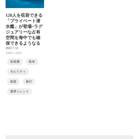
120人を収容できる
「プライベート潜
水艦」が登場~ラグ
ジュアリーな占有
空間を海中でも確
保できるようなる
2022.7.12
TABI LABO
富裕層
欧米
モビリティ
娯楽
旅行
業界トレンド