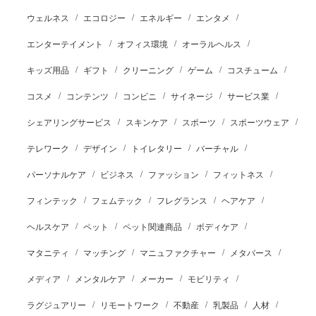
ウェルネス
エコロジー
エネルギー
エンタメ
エンターテイメント
オフィス環境
オーラルヘルス
キッズ用品
ギフト
クリーニング
ゲーム
コスチューム
コスメ
コンテンツ
コンビニ
サイネージ
サービス業
シェアリングサービス
スキンケア
スポーツ
スポーツウェア
テレワーク
デザイン
トイレタリー
バーチャル
パーソナルケア
ビジネス
ファッション
フィットネス
フィンテック
フェムテック
フレグランス
ヘアケア
ヘルスケア
ペット
ペット関連商品
ボディケア
マタニティ
マッチング
マニュファクチャー
メタバース
メディア
メンタルケア
メーカー
モビリティ
ラグジュアリー
リモートワーク
不動産
乳製品
人材