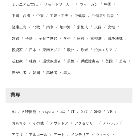
ミレニアム世代
リモートワーカー
ヴィーガン
中国
中国・台湾
中東
主婦・主夫
亜健康
亜健康生活者
健康志向
北欧
南米
地中海
多忙人
夫婦
女性
妊婦
子供
子育て世代
学生
家族
富裕層
戦争地域
投資家
日本
東南アジア
欧州
欧米
沿岸エリア
活動家
独身
環境保護者
男性
睡眠障害者
美国
若者
障がい者
韓国
高齢者
黒人
業界
AI
e-sports
EC
IT
NFT
SNS
VR
APP開発
おもちゃ
その他
アウトドア
アクセサリー
アパレル
アプリ
アルコール
アート
インテリア
ウィッグ