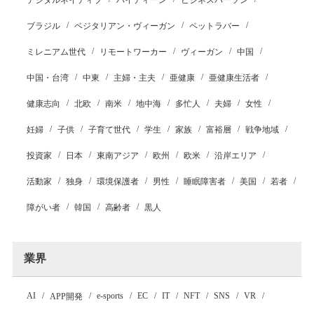
デジタルネイティブ
ハイティーン
ビジネスパーソン
ブラジル
ベジタリアン・ヴィーガン
ペットラバー
ミレニアム世代
リモートワーカー
ヴィーガン
中国
中国・台湾
中東
主婦・主夫
亜健康
亜健康生活者
健康志向
北欧
南米
地中海
多忙人
夫婦
女性
妊婦
子供
子育て世代
学生
家族
富裕層
戦争地域
投資家
日本
東南アジア
欧州
欧米
沿岸エリア
活動家
独身
環境保護者
男性
睡眠障害者
美国
若者
障がい者
韓国
高齢者
黒人
業界
AI
e-sports
EC
IT
NFT
SNS
VR
APP開発