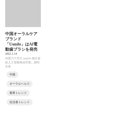
中国オーラルケア
ブランド
「Usmile」はAI電
動歯ブラシを発売
2022.2.14
内置六个芯片,usmile 推出首
款人工智能电动牙刷__财经
头条
中国
オーラルヘルス
業界トレンド
生活者トレンド