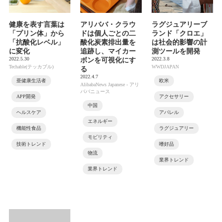
健康を表す言葉は
アリババ・クラウ
ラグジュアリーブ
「プリン体」から
ドは個人ごとの二
ランド「クロエ」
「抗酸化レベル」
酸化炭素排出量を
は社会的影響の計
に変化
追跡し、マイカー
測ツールを開発
2022.5.30
2022.3.8
ボンを可視化にす
Techable(テッカブル)
WWDJAPAN
る
2022.4.7
亜健康生活者
欧米
AlibabaNews Japanese - アリ
ババニュース
APP開発
アクセサリー
中国
ヘルスケア
アパレル
エネルギー
機能性食品
ラグジュアリー
モビリティ
技術トレンド
嗜好品
物流
業界トレンド
業界トレンド