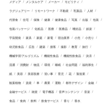
メディア
メンタルケア
メーカー
モビリティ
ラグジュアリー
リモートワーク
不動産
乳製品
人材
代替食
住宅
保険
健康
健康食品
写真
出版
包装
包装パッケージ
化粧品
医療
医療品
嗜好品
娯楽
宇宙開発
家具
家庭
家電
宿泊業界
小売
小売り
幼児飲食品
広告
建築
接客
撮影
教育
旅行
機械学習/アルゴリズム
機能性食品
機能性飲食品
決済
流通
消費財
物流
環境
睡眠
社会問題
福利厚生
紙
美容
美容医療
習い事
育児
花
製造業
観葉植物
資産
車
農業
運動
都市デザイン
金融
金融サービス
雑貨
電子機器
音声コンテンツ
音楽
食品
食肉
飲料
飲食サービス
香り
香水