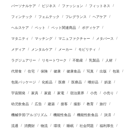
パーソナルケア
ビジネス
ファッション
フィットネス
フィンテック
フェムテック
フレグランス
ヘアケア
ヘルスケア
ペット
ペット関連商品
ボディケア
マタニティ
マッチング
マニュファクチャー
メタバース
メディア
メンタルケア
メーカー
モビリティ
ラグジュアリー
リモートワーク
不動産
乳製品
人材
代替食
住宅
保険
健康
健康食品
写真
出版
包装
包装パッケージ
化粧品
医療
医療品
嗜好品
娯楽
宇宙開発
家具
家庭
家電
宿泊業界
小売
小売り
幼児飲食品
広告
建築
接客
撮影
教育
旅行
機械学習/アルゴリズム
機能性食品
機能性飲食品
決済
流通
消費財
物流
環境
睡眠
社会問題
福利厚生