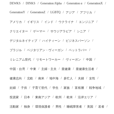
DEWKS
DINKS
Generation Alpha
Generation α
GenerationX
GenerationY
GenerationZ
LGBTQ
アジア
アフリカ
アメリカ
イギリス
インド
ウクライナ
エンジニア
クリエイター
ゲーマー
サウジアラビア
シニア
デジタルネイティブ
ハイティーン
ビジネスパーソン
ブラジル
ベジタリアン・ヴィーガン
ペットラバー
ミレニアム世代
リモートワーカー
ヴィーガン
中国
中国・台湾
中東
主婦・主夫
亜健康
亜健康生活者
健康志向
北欧
南米
地中海
多忙人
夫婦
女性
妊婦
子供
子育て世代
学生
家族
富裕層
戦争地域
投資家
日本
東南アジア
欧州
欧米
沿岸エリア
活動家
独身
環境保護者
男性
睡眠障害者
美国
若者