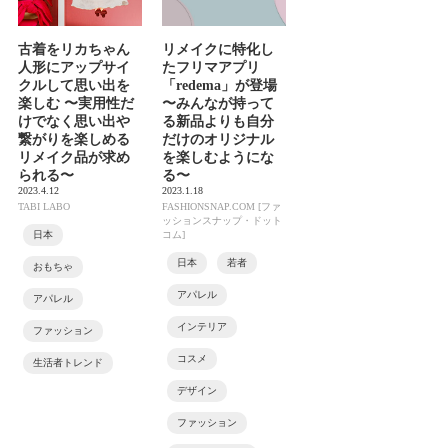
古着をリカちゃん
リメイクに特化し
人形にアップサイ
たフリマアプリ
クルして思い出を
「redema」が登場
楽しむ 〜実用性だ
〜みんなが持って
けでなく思い出や
る新品よりも自分
繋がりを楽しめる
だけのオリジナル
リメイク品が求め
を楽しむようにな
られる〜
る〜
2023.4.12
2023.1.18
TABI LABO
FASHIONSNAP.COM [ファ
ッションスナップ・ドット
日本
コム]
日本
若者
おもちゃ
アパレル
アパレル
インテリア
ファッション
コスメ
生活者トレンド
デザイン
ファッション