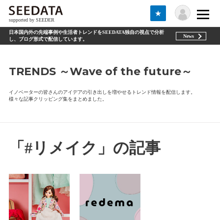
★
supported by SEEDER
日本国内外の先端事例や生活者トレンドをSEEDATA独自の視点で分析
News
し、ブログ形式で配信しています。
TRENDS ～Wave of the future～
イノベーターの皆さんのアイデアの引き出しを増やせるトレンド情報を配信します。
様々な記事クリッピング集をまとめました。
「#リメイク」の記事