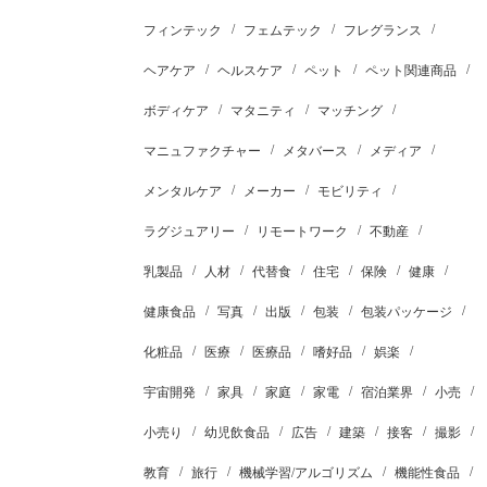
フィンテック
フェムテック
フレグランス
ヘアケア
ヘルスケア
ペット
ペット関連商品
ボディケア
マタニティ
マッチング
マニュファクチャー
メタバース
メディア
メンタルケア
メーカー
モビリティ
ラグジュアリー
リモートワーク
不動産
乳製品
人材
代替食
住宅
保険
健康
健康食品
写真
出版
包装
包装パッケージ
化粧品
医療
医療品
嗜好品
娯楽
宇宙開発
家具
家庭
家電
宿泊業界
小売
小売り
幼児飲食品
広告
建築
接客
撮影
教育
旅行
機械学習/アルゴリズム
機能性食品