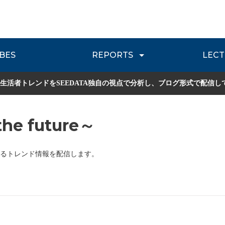
BES
REPORTS
LECT
介
流通レポート
JOURNEY REVIEW
P
生活者トレンドをSEEDATA独自の視点で分析し、ブログ形式で配信し
he future～
るトレンド情報を配信します。