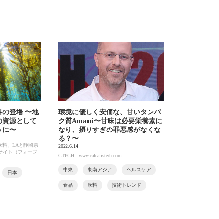
の登場 〜地
環境に優しく安価な、甘いタンパ
の資源として
ク質Amami〜甘味は必要栄養素に
うに〜
なり、摂りすぎの罪悪感がなくな
る？〜
飲料、LAと静岡県
2022.6.14
 公式サイト（フォーブ
CTECH - www.calcalistech.com
中東
東南アジア
ヘルスケア
日本
食品
飲料
技術トレンド