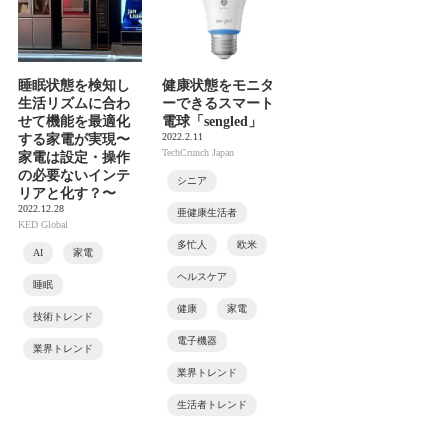
睡眠状態を検知し
健康状態をモニタ
生活リズムに合わ
ーできるスマート
せて機能を最適化
電球「sengled」
2022.2.11
する家電が実現〜
TechCrunch Japan
家電は設定・操作
の必要ないインテ
シニア
リアと化す？〜
2022.12.28
亜健康生活者
KED Global
多忙人
欧米
AI
家電
ヘルスケア
睡眠
健康
家電
技術トレンド
電子機器
業界トレンド
業界トレンド
生活者トレンド