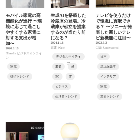
モバイル家電の高
生成AIを搭載した
テレビを使うだけ
機能化が進行 〜環
冷蔵庫の登場。冷
で環境に貢献でき
境に応じて過ごし
蔵庫が献立を提案
る？ 〜ソニーが発
やすくする家電に
するのが当たり前
表した新しいテレ
対する支出が増
になる？
ビ新機能に注目〜
2024.11.8
2023.3.3
加〜
家電 Watch
CNN Underscored
2026.3.19
ITmedia ビジネスオンライ
デジタルネイティ
日本
ン
ブ
家電
若者
AI
環境保護者
技術トレンド
EC
IT
インテリア
ビジネス
家電
生活者トレンド
業界トレンド