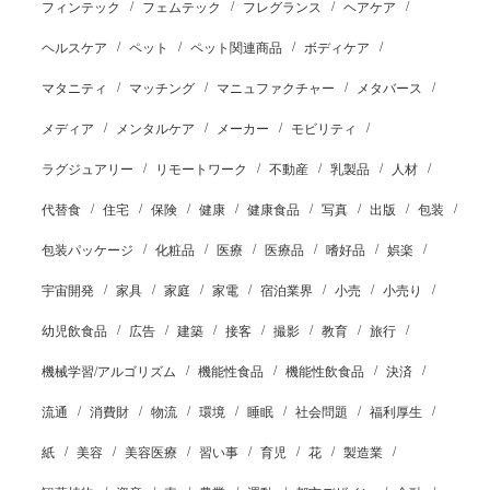
フィンテック
フェムテック
フレグランス
ヘアケア
ヘルスケア
ペット
ペット関連商品
ボディケア
マタニティ
マッチング
マニュファクチャー
メタバース
メディア
メンタルケア
メーカー
モビリティ
ラグジュアリー
リモートワーク
不動産
乳製品
人材
代替食
住宅
保険
健康
健康食品
写真
出版
包装
包装パッケージ
化粧品
医療
医療品
嗜好品
娯楽
宇宙開発
家具
家庭
家電
宿泊業界
小売
小売り
幼児飲食品
広告
建築
接客
撮影
教育
旅行
機械学習/アルゴリズム
機能性食品
機能性飲食品
決済
流通
消費財
物流
環境
睡眠
社会問題
福利厚生
紙
美容
美容医療
習い事
育児
花
製造業