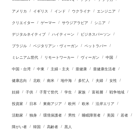
アメリカ
イギリス
インド
ウクライナ
エンジニア
クリエイター
ゲーマー
サウジアラビア
シニア
デジタルネイティブ
ハイティーン
ビジネスパーソン
ブラジル
ベジタリアン・ヴィーガン
ペットラバー
ミレニアム世代
リモートワーカー
ヴィーガン
中国
中国・台湾
中東
主婦・主夫
亜健康
亜健康生活者
健康志向
北欧
南米
地中海
多忙人
夫婦
女性
妊婦
子供
子育て世代
学生
家族
富裕層
戦争地域
投資家
日本
東南アジア
欧州
欧米
沿岸エリア
活動家
独身
環境保護者
男性
睡眠障害者
美国
若者
障がい者
韓国
高齢者
黒人