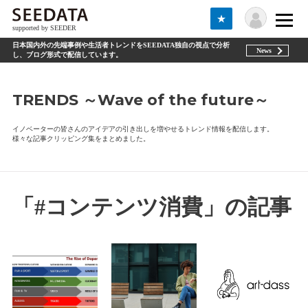
★
supported by SEEDER
日本国内外の先端事例や生活者トレンドをSEEDATA独自の視点で分析
News
し、ブログ形式で配信しています。
TRENDS ～Wave of the future～
イノベーターの皆さんのアイデアの引き出しを増やせるトレンド情報を配信します。
様々な記事クリッピング集をまとめました。
「#コンテンツ消費」の記事