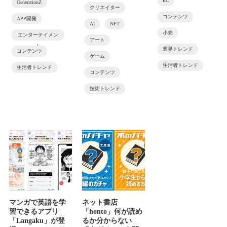
EC
GenerationZ
クリエイター
コンテンツ
APP開発
AI
NFT
小売
エンターテイメン
アート
ト
業界トレンド
コンテンツ
ゲーム
生活者トレンド
生活者トレンド
コンテンツ
技術トレンド
マンガで英語を学
ネット書店
習できるアプリ
「honto」何が読め
「Langaku」が登
るか分からない