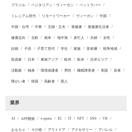
ブラジル
ベジタリアン・ヴィーガン
ペットラバー
ミレニアム世代
リモートワーカー
ヴィーガン
中国
中国・台湾
中東
主婦・主夫
亜健康
亜健康生活者
健康志向
北欧
南米
地中海
多忙人
夫婦
女性
妊婦
子供
子育て世代
学生
家族
富裕層
戦争地域
投資家
日本
東南アジア
欧州
欧米
沿岸エリア
活動家
独身
環境保護者
男性
睡眠障害者
美国
若者
障がい者
韓国
高齢者
黒人
業界
AI
e-sports
EC
IT
NFT
SNS
VR
APP開発
おもちゃ
その他
アウトドア
アクセサリー
アパレル