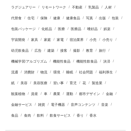
ラグジュアリー
リモートワーク
不動産
乳製品
人材
代替食
住宅
保険
健康
健康食品
写真
出版
包装
包装パッケージ
化粧品
医療
医療品
嗜好品
娯楽
宇宙開発
家具
家庭
家電
宿泊業界
小売
小売り
幼児飲食品
広告
建築
接客
撮影
教育
旅行
機械学習/アルゴリズム
機能性食品
機能性飲食品
決済
流通
消費財
物流
環境
睡眠
社会問題
福利厚生
紙
美容
美容医療
習い事
育児
花
製造業
観葉植物
資産
車
農業
運動
都市デザイン
金融
金融サービス
雑貨
電子機器
音声コンテンツ
音楽
食品
食肉
飲料
飲食サービス
香り
香水