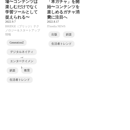
場〜コンテンツは
「本ガチャ」を開
楽しむだけでなく
始〜コンテンツを
学習ツールとして
楽しめるガチャ消
捉えられる〜
費に注目へ
2022.9.7
2022.8.17
BRIDGE（ブリッジ）テク
ITmedia NEWS
ノロジー＆スタートアップ
情報
出版
娯楽
GenerationZ
生活者トレンド
デジタルネイティ
ブ
エンターテイメン
ト
娯楽
教育
生活者トレンド