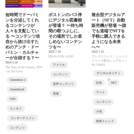
短時間でドーパミ
ボストンのバス停
複合型デジタルア
ンを分泌してくれ
にデジタル図書館
ート（NFT）自動
るコンテンツが
が登場？ 〜待ち時
販売機が登場 〜誰
人々を支配してい
間の暇つぶしに、
でも道端でNFTを
る 〜コンテンツ依
その場所でしか楽
手軽に購入できる
存から抜け出すた
しめないコンテン
ようになる未来
めのアンチ・ドー
ツを〜
へ〜
2023.7.19
2023.7.15
パミン・カルチャ
IDEAS FOR GOOD
プレスリリース・ニュース
ーが台頭する？〜
リリース配信シェアNo.1｜
2024.3.18
アメリカ
PR TIMES
The State of the Culture, 2024
- by Ted Gioia
デジタルネイティ
コンテンツ
Generation α
ブ
日本
NFT
音声コンテンツ
GenerationZ
アート
音楽
SNS
コンテンツ
エンタメ
小売
エンターテイメン
技術トレンド
ト
コンテンツ