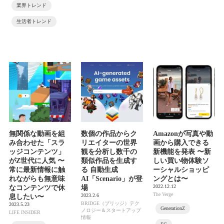
業界トレンド
生活者トレンド
無関係な動画を組
数個の作品からク
Amazonが写真や動
み合わせた「スラ
リエイターの世界
画から購入できる
ッジコンテンツ」
観を分析し数千の
新機能を発表 〜新
がZ世代に人気 〜
類似作品を生成す
しい買い物体験ソ
常に最新情報に触
る 自動生成
ーシャルショッピ
れながらも無意味
AI「Scenario」が登
ングとは〜
2022.12.12
なコンテンツで休
場
The Verge
2023.2.6
息したい〜
BRIDGE（ブリッジ）テク
2023.5.23
GenerationZ
ノロジー＆スタートアップ
LIFE INSIDER
情報