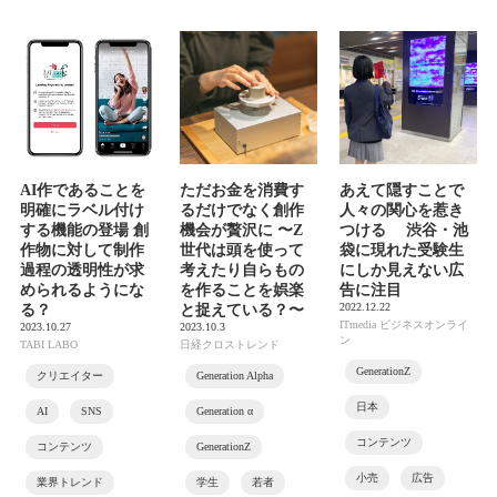
AI作であることを
ただお金を消費す
あえて隠すことで
明確にラベル付け
るだけでなく創作
人々の関心を惹き
する機能の登場 創
機会が贅沢に 〜Z
つける 渋谷・池
作物に対して制作
世代は頭を使って
袋に現れた受験生
過程の透明性が求
考えたり自らもの
にしか見えない広
められるようにな
を作ることを娯楽
告に注目
2022.12.22
る？
と捉えている？〜
ITmedia ビジネスオンライ
2023.10.27
2023.10.3
ン
TABI LABO
日経クロストレンド
GenerationZ
クリエイター
Generation Alpha
日本
AI
SNS
Generation α
コンテンツ
コンテンツ
GenerationZ
小売
広告
業界トレンド
学生
若者