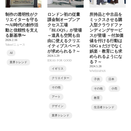
制作の透明性がク
ロンドン初の従量
所持品と中古品を
リエイターを守る
課金制オープンア
ミックスさせる購
〜AI時代の創作活
クセス工場
入型クラウドファ
動と信頼性を支え
「BLOQS」が登場
ンディングサービ
る新基準〜
～道具も空間も自
スが登場 ～付加価
2026.2.16
由に使えるクリエ
値を付ける行動は
Yahoo!ニュース
イティブスペース
SDGｓだけでなく
が求められる？～
娯楽・教育にも求
AI
2024.5.29
められるようにな
IDEAS FOR GOOD
る？～
業界トレンド
2024.5.28
イギリス
WWDJAPAN
クリエイター
子供
日本
その他
その他
小売
アート
教育
デザイン
生活者トレンド
業界トレンド