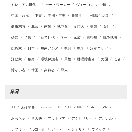
ミレニアム世代
リモートワーカー
ヴィーガン
中国
中国・台湾
中東
主婦・主夫
亜健康
亜健康生活者
健康志向
北欧
南米
地中海
多忙人
夫婦
女性
妊婦
子供
子育て世代
学生
家族
富裕層
戦争地域
投資家
日本
東南アジア
欧州
欧米
沿岸エリア
活動家
独身
環境保護者
男性
睡眠障害者
美国
若者
障がい者
韓国
高齢者
黒人
業界
AI
e-sports
EC
IT
NFT
SNS
VR
APP開発
おもちゃ
その他
アウトドア
アクセサリー
アパレル
アプリ
アルコール
アート
インテリア
ウィッグ