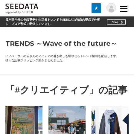
★
supported by SEEDER
日本国内外の先端事例や生活者トレンドをSEEDATA独自の視点で分析
News
し、ブログ形式で配信しています。
TRENDS ～Wave of the future～
イノベーターの皆さんのアイデアの引き出しを増やせるトレンド情報を配信します。
様々な記事クリッピング集をまとめました。
「#クリエイティブ」の記事