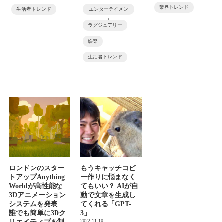
業界トレンド
生活者トレンド
エンターテイメン
ト
ラグジュアリー
娯楽
生活者トレンド
ロンドンのスター
もうキャッチコピ
トアップAnything
ー作りに悩まなく
Worldが高性能な
てもいい？ AIが自
3Dアニメーション
動で文章を生成し
システムを発表
てくれる「GPT-
誰でも簡単に3Dク
3」
2022.11.10
リエイティブを制