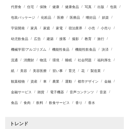
代替食
住宅
保険
健康
健康食品
写真
出版
包装
包装パッケージ
化粧品
医療
医療品
嗜好品
娯楽
宇宙開発
家具
家庭
家電
宿泊業界
小売
小売り
幼児飲食品
広告
建築
接客
撮影
教育
旅行
機械学習/アルゴリズム
機能性食品
機能性飲食品
決済
流通
消費財
物流
環境
睡眠
社会問題
福利厚生
紙
美容
美容医療
習い事
育児
花
製造業
観葉植物
資産
車
農業
運動
都市デザイン
金融
金融サービス
雑貨
電子機器
音声コンテンツ
音楽
食品
食肉
飲料
飲食サービス
香り
香水
トレンド