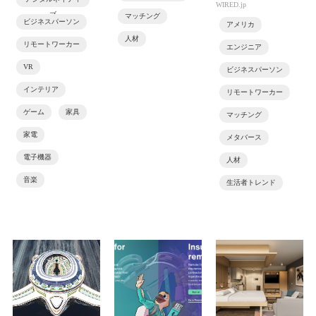
WIRED.jp
ブ
マッチング
ビジネスパーソン
アメリカ
人材
リモートワーカー
エンジニア
VR
ビジネスパーソン
インテリア
リモートワーカー
ゲーム
家具
マッチング
家電
メタバース
電子機器
人材
音楽
生活者トレンド