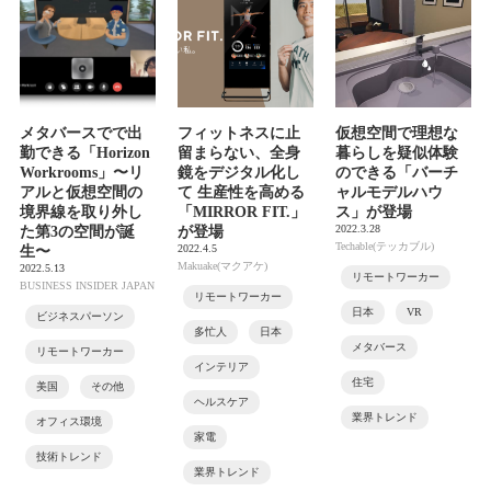
メタバースでで出
フィットネスに止
仮想空間で理想な
勤できる「Horizon
留まらない、全身
暮らしを疑似体験
Workrooms」〜リ
鏡をデジタル化し
のできる「バーチ
アルと仮想空間の
て 生産性を高める
ャルモデルハウ
境界線を取り外し
「MIRROR FIT.」
ス」が登場
2022.3.28
た第3の空間が誕
が登場
Techable(テッカブル)
2022.4.5
生〜
Makuake(マクアケ)
2022.5.13
リモートワーカー
BUSINESS INSIDER JAPAN
リモートワーカー
日本
VR
ビジネスパーソン
多忙人
日本
メタバース
リモートワーカー
インテリア
住宅
美国
その他
ヘルスケア
業界トレンド
オフィス環境
家電
技術トレンド
業界トレンド