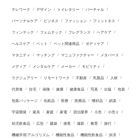
テレワーク
デザイン
トイレタリー
バーチャル
パーソナルケア
ビジネス
ファッション
フィットネス
フィンテック
フェムテック
フレグランス
ヘアケア
ヘルスケア
ペット
ペット関連商品
ボディケア
マタニティ
マッチング
マニュファクチャー
メタバース
メディア
メンタルケア
メーカー
モビリティ
ラグジュアリー
リモートワーク
不動産
乳製品
人材
代替食
住宅
保険
健康
健康食品
写真
出版
包装
包装パッケージ
化粧品
医療
医療品
嗜好品
娯楽
宇宙開発
家具
家庭
家電
宿泊業界
小売
小売り
幼児飲食品
広告
建築
接客
撮影
教育
旅行
機械学習/アルゴリズム
機能性食品
機能性飲食品
決済