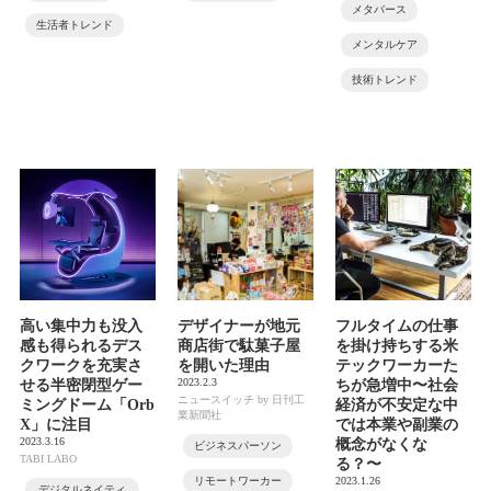
メタバース
生活者トレンド
メンタルケア
技術トレンド
高い集中力も没入
デザイナーが地元
フルタイムの仕事
感も得られるデス
商店街で駄菓子屋
を掛け持ちする米
クワークを充実さ
を開いた理由
テックワーカーた
2023.2.3
せる半密閉型ゲー
ちが急増中〜社会
ニュースイッチ by 日刊工
ミングドーム「Orb
経済が不安定な中
業新聞社
X」に注目
では本業や副業の
2023.3.16
概念がなくな
ビジネスパーソン
TABI LABO
る？〜
リモートワーカー
2023.1.26
デジタルネイティ