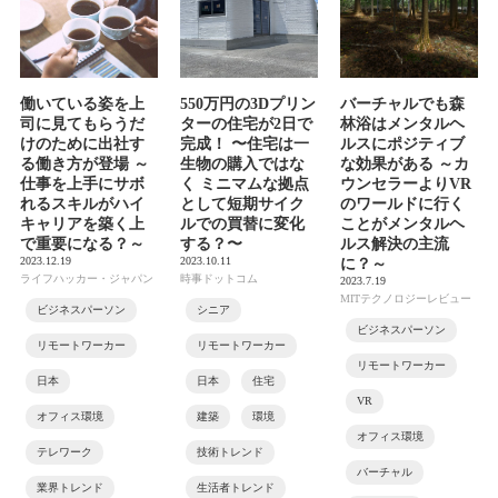
働いている姿を上
550万円の3Dプリン
バーチャルでも森
司に見てもらうだ
ターの住宅が2日で
林浴はメンタルヘ
けのために出社す
完成！ 〜住宅は一
ルスにポジティブ
る働き方が登場 ～
生物の購入ではな
な効果がある ～カ
仕事を上手にサボ
く ミニマムな拠点
ウンセラーよりVR
れるスキルがハイ
として短期サイク
のワールドに行く
キャリアを築く上
ルでの買替に変化
ことがメンタルヘ
で重要になる？～
する？〜
ルス解決の主流
2023.12.19
2023.10.11
に？～
ライフハッカー・ジャパン
時事ドットコム
2023.7.19
MITテクノロジーレビュー
ビジネスパーソン
シニア
ビジネスパーソン
リモートワーカー
リモートワーカー
リモートワーカー
日本
日本
住宅
VR
オフィス環境
建築
環境
オフィス環境
テレワーク
技術トレンド
バーチャル
業界トレンド
生活者トレンド