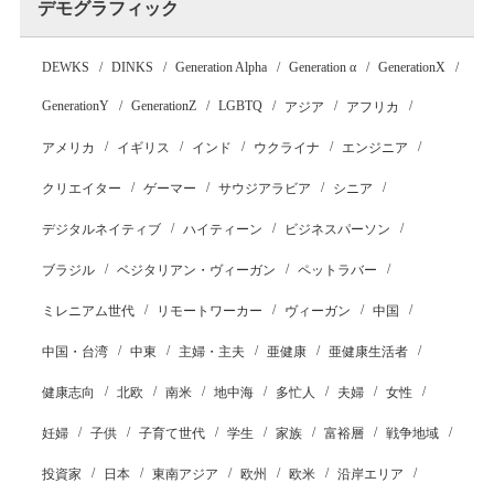
デモグラフィック
DEWKS
DINKS
Generation Alpha
Generation α
GenerationX
GenerationY
GenerationZ
LGBTQ
アジア
アフリカ
アメリカ
イギリス
インド
ウクライナ
エンジニア
クリエイター
ゲーマー
サウジアラビア
シニア
デジタルネイティブ
ハイティーン
ビジネスパーソン
ブラジル
ベジタリアン・ヴィーガン
ペットラバー
ミレニアム世代
リモートワーカー
ヴィーガン
中国
中国・台湾
中東
主婦・主夫
亜健康
亜健康生活者
健康志向
北欧
南米
地中海
多忙人
夫婦
女性
妊婦
子供
子育て世代
学生
家族
富裕層
戦争地域
投資家
日本
東南アジア
欧州
欧米
沿岸エリア