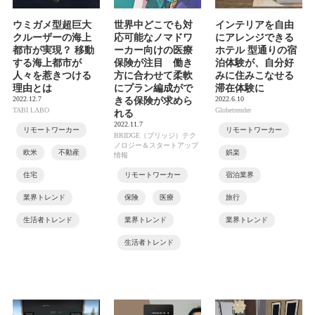
ウミガメ型超巨大
世界中どこでも対
インテリアを自由
クルーザーの海上
応可能なノマドワ
にアレンジできる
都市が実現？ 移動
ーカー向けの医療
ホテル 型通りの宿
する海上都市が
保険が注目 働き
泊体験が、自分好
人々を惹きつける
方に合わせて柔軟
みに住みこなせる
理由とは
にプラン編成がで
滞在体験に
2022.12.7
2022.6.10
きる保険が求めら
TABI LABO
Globetrender
れる
2022.11.7
リモートワーカー
リモートワーカー
BRIDGE（ブリッジ）テク
ノロジー＆スタートアップ
欧米
不動産
娯楽
情報
住宅
リモートワーカー
宿泊業界
業界トレンド
保険
医療
旅行
生活者トレンド
業界トレンド
業界トレンド
生活者トレンド