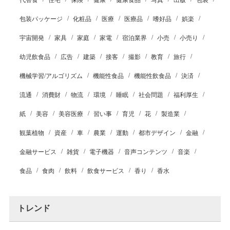
代替食
住宅
保険
健康
健康食品
写真
出版
包装
包装パッケージ
化粧品
医療
医療品
嗜好品
娯楽
宇宙開発
家具
家庭
家電
宿泊業界
小売
小売り
幼児飲食品
広告
建築
接客
撮影
教育
旅行
機械学習/アルゴリズム
機能性食品
機能性飲食品
決済
流通
消費財
物流
環境
睡眠
社会問題
福利厚生
紙
美容
美容医療
習い事
育児
花
製造業
観葉植物
資産
車
農業
運動
都市デザイン
金融
金融サービス
雑貨
電子機器
音声コンテンツ
音楽
食品
食肉
飲料
飲食サービス
香り
香水
トレンド