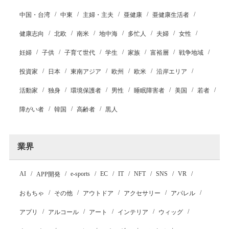
中国・台湾
中東
主婦・主夫
亜健康
亜健康生活者
健康志向
北欧
南米
地中海
多忙人
夫婦
女性
妊婦
子供
子育て世代
学生
家族
富裕層
戦争地域
投資家
日本
東南アジア
欧州
欧米
沿岸エリア
活動家
独身
環境保護者
男性
睡眠障害者
美国
若者
障がい者
韓国
高齢者
黒人
業界
AI
e-sports
EC
IT
NFT
SNS
VR
APP開発
おもちゃ
その他
アウトドア
アクセサリー
アパレル
アプリ
アルコール
アート
インテリア
ウィッグ