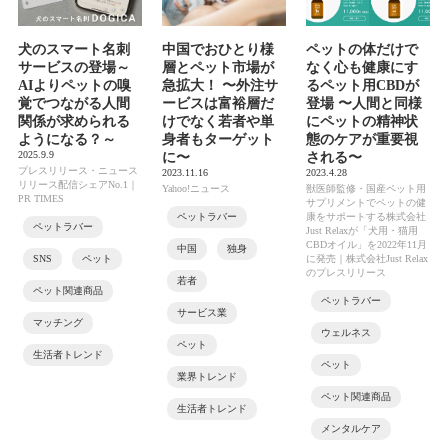
犬のスマート名刺
中国でおひとり様
ペットの体だけで
サービスの登場～
層とペット市場が
なく心も健康にす
AIよりペットの嗅
急拡大！ 〜外注サ
るペット用CBDが
覚でつながる人間
ービスは富裕層だ
登場 〜人間と同様
関係が求められる
けでなく若者や単
にペットの精神状
ようになる？～
身者もターゲット
態のケアが重要視
2025.9.9
に〜
される〜
プレスリリース・ニュース
2023.11.16
2023.4.28
リリース配信シェアNo.1｜
Yahoo!ニュース
獣医師監修・国産ペット用
PR TIMES
サプリメントでペットの健
ペットラバー
康をサポートする株式会社
ペットラバー
Just Relaxが「犬用・猫用
CBDオイル」を2022年11月
中国
独身
SNS
ペット
に発売｜株式会社Just Relax
のプレスリリース
若者
ペット関連商品
ペットラバー
サービス業
マッチング
ウェルネス
ペット
生活者トレンド
ペット
業界トレンド
ペット関連商品
生活者トレンド
メンタルケア