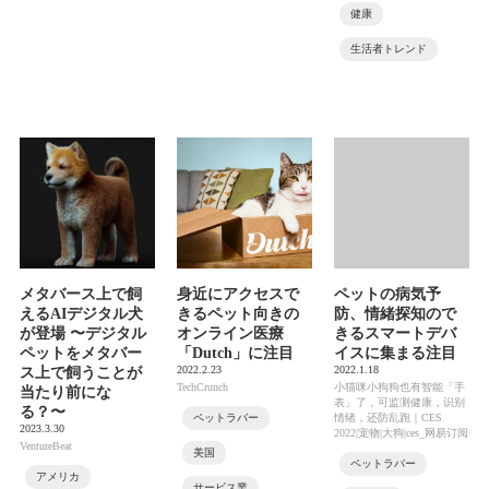
健康
生活者トレンド
メタバース上で飼
身近にアクセスで
ペットの病気予
えるAIデジタル犬
きるペット向きの
防、情緒探知ので
が登場 〜デジタル
オンライン医療
きるスマートデバ
ペットをメタバー
「Dutch」に注目
イスに集まる注目
2022.2.23
2022.1.18
ス上で飼うことが
TechCrunch
小猫咪小狗狗也有智能「手
当たり前にな
表」了，可监测健康，识别
る？〜
ペットラバー
情绪，还防乱跑｜CES
2023.3.30
2022|宠物|大狗|ces_网易订阅
VentureBeat
美国
ペットラバー
アメリカ
サービス業