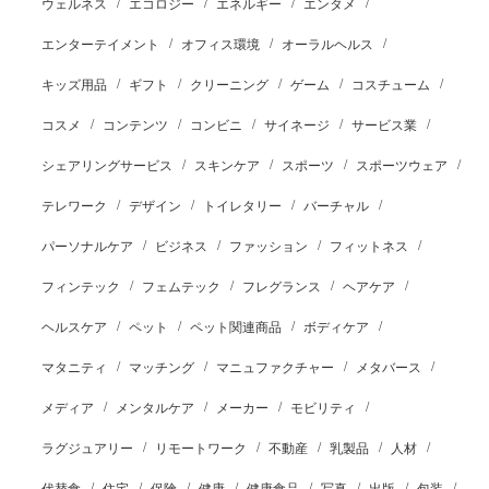
ウェルネス
エコロジー
エネルギー
エンタメ
エンターテイメント
オフィス環境
オーラルヘルス
キッズ用品
ギフト
クリーニング
ゲーム
コスチューム
コスメ
コンテンツ
コンビニ
サイネージ
サービス業
シェアリングサービス
スキンケア
スポーツ
スポーツウェア
テレワーク
デザイン
トイレタリー
バーチャル
パーソナルケア
ビジネス
ファッション
フィットネス
フィンテック
フェムテック
フレグランス
ヘアケア
ヘルスケア
ペット
ペット関連商品
ボディケア
マタニティ
マッチング
マニュファクチャー
メタバース
メディア
メンタルケア
メーカー
モビリティ
ラグジュアリー
リモートワーク
不動産
乳製品
人材