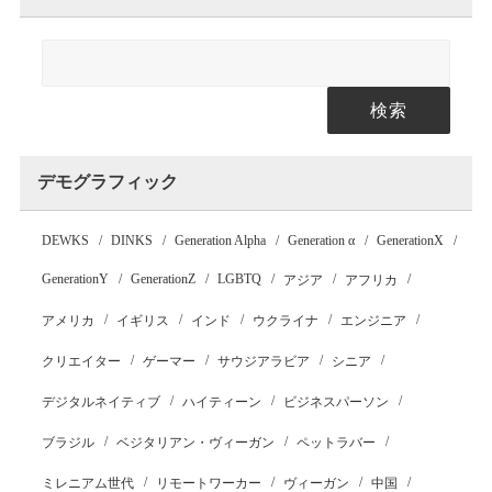
検索
デモグラフィック
DEWKS
DINKS
Generation Alpha
Generation α
GenerationX
GenerationY
GenerationZ
LGBTQ
アジア
アフリカ
アメリカ
イギリス
インド
ウクライナ
エンジニア
クリエイター
ゲーマー
サウジアラビア
シニア
デジタルネイティブ
ハイティーン
ビジネスパーソン
ブラジル
ベジタリアン・ヴィーガン
ペットラバー
ミレニアム世代
リモートワーカー
ヴィーガン
中国