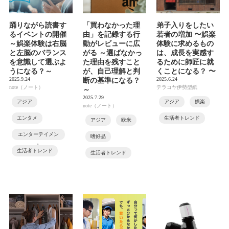
踊りながら読書す
「買わなかった理
弟子入りをしたい
るイベントの開催
由」を記録する行
若者の増加 〜娯楽
～娯楽体験は右脳
動がレビューに広
体験に求めるもの
と左脳のバランス
がる ～選ばなかっ
は、成長を実感す
を意識して選ぶよ
た理由を残すこと
るために師匠に就
うになる？～
が、自己理解と判
くことになる？ 〜
2025.9.24
2025.6.24
断の基準になる？
note（ノート）
テラコヤ伊勢型紙
～
2025.7.29
アジア
アジア
娯楽
note（ノート）
エンタメ
生活者トレンド
アジア
欧米
エンターテイメン
嗜好品
ト
生活者トレンド
生活者トレンド