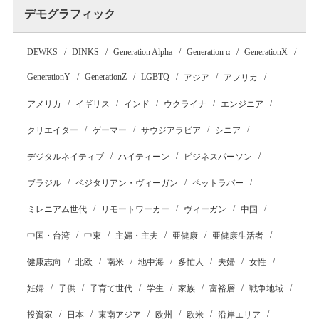
デモグラフィック
DEWKS
DINKS
Generation Alpha
Generation α
GenerationX
GenerationY
GenerationZ
LGBTQ
アジア
アフリカ
アメリカ
イギリス
インド
ウクライナ
エンジニア
クリエイター
ゲーマー
サウジアラビア
シニア
デジタルネイティブ
ハイティーン
ビジネスパーソン
ブラジル
ベジタリアン・ヴィーガン
ペットラバー
ミレニアム世代
リモートワーカー
ヴィーガン
中国
中国・台湾
中東
主婦・主夫
亜健康
亜健康生活者
健康志向
北欧
南米
地中海
多忙人
夫婦
女性
妊婦
子供
子育て世代
学生
家族
富裕層
戦争地域
投資家
日本
東南アジア
欧州
欧米
沿岸エリア