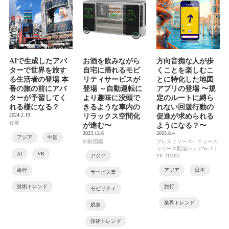
AIで生成したアバ
お酒を飲みながら
方向音痴な人が歩
ターで世界を旅す
自宅に帰れるモビ
くことを楽しむこ
る生活者の登場 本
リティサービスが
とに特化した地図
番の旅の前にアバ
登場 ～自動運転に
アプリの登場 〜規
ターが予習してく
より趣味に没頭で
定のルートに縛ら
れる様になる？
きるような車内の
れない回遊行動の
2024.2.19
リラックス空間化
促進が求められる
数英
が進む〜
ようになる？〜
2023.12.6
2023.8.4
アジア
中国
知財図鑑
プレスリリース・ニュース
リリース配信シェアNo.1｜
AI
VR
アジア
PR TIMES
旅行
アジア
日本
サービス業
技術トレンド
旅行
モビリティ
業界トレンド
娯楽
技術トレンド