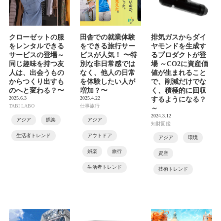
クローゼットの服
田舎での就業体験
排気ガスからダイ
をレンタルできる
をできる旅行サー
ヤモンドを生成す
サービスの登場～
ビスが人気！ 〜特
るプロダクトが登
同じ趣味を持つ友
別な非日常感では
場 ～CO2に資産価
人は、出会うもの
なく、他人の日常
値が生まれること
からつくり出すも
を体験したい人が
で、削減だけでな
のへと変わる？〜
増加？〜
く、積極的に回収
2025.6.3
2025.4.22
するようになる？
TABI LABO
仕事旅行
～
2024.3.12
アジア
娯楽
アジア
知財図鑑
生活者トレンド
アウトドア
アジア
環境
娯楽
旅行
資産
生活者トレンド
技術トレンド