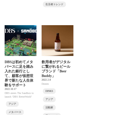
生活者トレンド
DBSは初めてメタ
飲用者がデジタル
バースに足を踏み
に繋がれるビール
入れた銀行とし
ブランド「Beer
て、顧客が仮想世
Buddy」
2022.2.8
界で新たな人生体
Dezeen
験をサポート
2022.10.17
DINKS
DBS enters The Sandbox to
launch ‘DBS BetterWorld’
アジア
アジア
活動家
メタバース