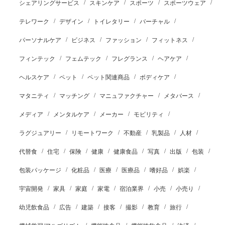
シェアリングサービス
スキンケア
スポーツ
スポーツウェア
テレワーク
デザイン
トイレタリー
バーチャル
パーソナルケア
ビジネス
ファッション
フィットネス
フィンテック
フェムテック
フレグランス
ヘアケア
ヘルスケア
ペット
ペット関連商品
ボディケア
マタニティ
マッチング
マニュファクチャー
メタバース
メディア
メンタルケア
メーカー
モビリティ
ラグジュアリー
リモートワーク
不動産
乳製品
人材
代替食
住宅
保険
健康
健康食品
写真
出版
包装
包装パッケージ
化粧品
医療
医療品
嗜好品
娯楽
宇宙開発
家具
家庭
家電
宿泊業界
小売
小売り
幼児飲食品
広告
建築
接客
撮影
教育
旅行