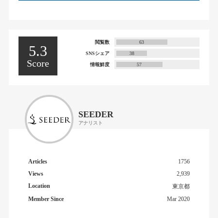
閲覧数
63
5.3
SNSシェア
38
Score
情報鮮度
57
SEEDER
アナリスト
Articles
1756
Views
2,939
Location
東京都
Member Since
Mar 2020