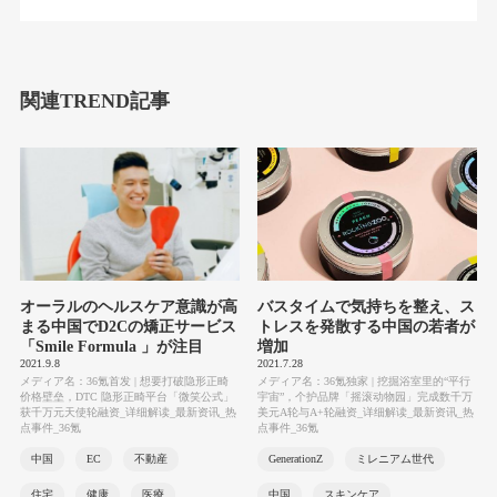
関連TREND記事
オーラルのヘルスケア意識が高
バスタイムで気持ちを整え、ス
まる中国でD2Cの矯正サービス
トレスを発散する中国の若者が
「Smile Formula 」が注目
増加
2021.9.8
2021.7.28
メディア名：36氪首发 | 想要打破隐形正畸
メディア名：36氪独家 | 挖掘浴室里的“平行
价格壁垒，DTC 隐形正畸平台「微笑公式」
宇宙”，个护品牌「摇滚动物园」完成数千万
获千万元天使轮融资_详细解读_最新资讯_热
美元A轮与A+轮融资_详细解读_最新资讯_热
点事件_36氪
点事件_36氪
中国
EC
不動産
GenerationZ
ミレニアム世代
住宅
健康
医療
中国
スキンケア