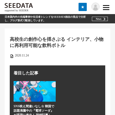
★
supported by SEEDER
日本国内外の先端事例や生活者トレンドをSEEDATA独自の視点で分析
News
し、ブログ形式で配信しています。
高校生の創作心を揺さぶる インテリア、小物
に再利用可能な飲料ボトル
2020.11.24
着目した記事
SNS映え間違いなし☆ 韓国で
話題沸騰中の『電球ソーダ』