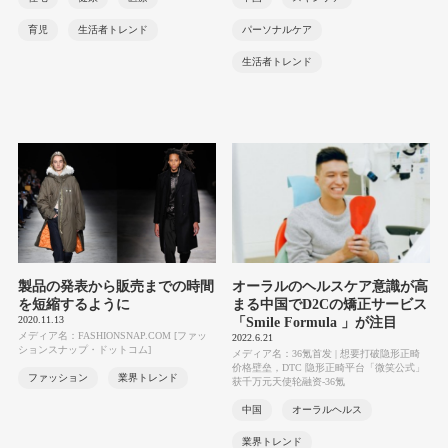
育児
生活者トレンド
パーソナルケア
生活者トレンド
製品の発表から販売までの時間
オーラルのヘルスケア意識が高
を短縮するように
まる中国でD2Cの矯正サービス
2020.11.13
「Smile Formula 」が注目
メディア名：FASHIONSNAP.COM [ファッ
2022.6.21
ションスナップ・ドットコム]
メディア名：36氪首发 | 想要打破隐形正畸
价格壁垒，DTC 隐形正畸平台「微笑公式」
ファッション
業界トレンド
获千万元天使轮融资-36氪
中国
オーラルヘルス
業界トレンド