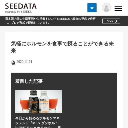
★
supported by SEEDER
日本国内外の先端事例や生活者トレンドをSEEDATA独自の視点で分析
News
し、ブログ形式で配信しています。
気軽にホルモンを食事で摂ることができる未
来
2020.11.24
着目した記事
今日から始めるホルモンマネ
ジメント『MEN ダンホル /