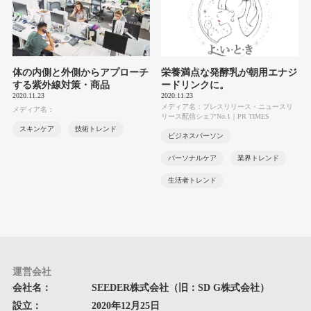
体の内側と外側からアプローチ
栄養満点な発酵乳が朝用エナジ
する紫外線対策・商品
ードリンクに。
2020.11.23
2020.11.23
メディア名：プレスリリース・ニュースリ
メディア名：
リース配信シェアNo.1｜PR TIMES
スキンケア
技術トレンド
ビジネスパーソン
パーソナルケア
業界トレンド
生活者トレンド
運営会社
会社名：
SEEDER株式会社（旧：SD G株式会社）
設立：
2020年12月25日