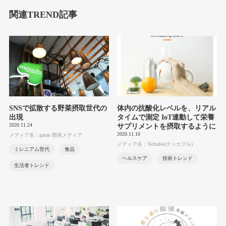
関連TREND記事
SNSで拡散する野菜摂取世代の
体内の抗酸化レベルを、リアル
出現
タイムで測定 IoT連動して栄養
2020.11.24
サプリメントを摂取するように
2020.11.10
メディア名：ganas 開発メディア
メディア名：Techable(テッカブル)
ミレニアム世代
食品
ヘルスケア
技術トレンド
生活者トレンド