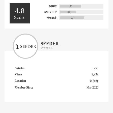
閲覧数
50
4.8
SNSシェア
38
Score
情報鮮度
57
SEEDER
アナリスト
Articles
1756
Views
2,939
Location
東京都
Member Since
Mar 2020