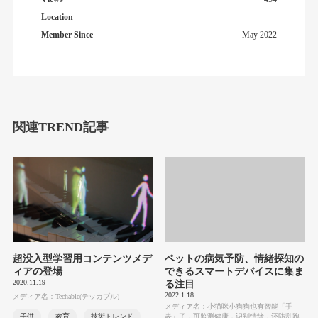
Location
Member Since
May 2022
関連TREND記事
超没入型学習用コンテンツメデ
ペットの病気予防、情緒探知の
ィアの登場
できるスマートデバイスに集ま
2020.11.19
る注目
2022.1.18
メディア名：Techable(テッカブル)
メディア名：小猫咪小狗狗也有智能「手
子供
教育
技術トレンド
表」了，可监测健康，识别情绪，还防乱跑