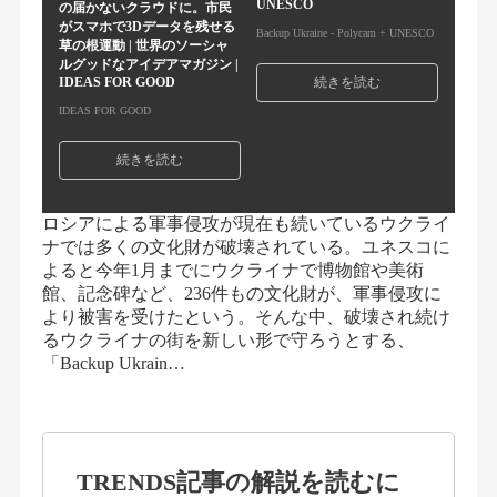
UNESCO
の届かないクラウドに。市民
がスマホで3Dデータを残せる
Backup Ukraine - Polycam + UNESCO
草の根運動 | 世界のソーシャ
ルグッドなアイデアマガジン |
IDEAS FOR GOOD
続きを読む
IDEAS FOR GOOD
続きを読む
ロシアによる軍事侵攻が現在も続いているウクライ
ナでは多くの文化財が破壊されている。ユネスコに
よると今年1月までにウクライナで博物館や美術
館、記念碑など、236件もの文化財が、軍事侵攻に
より被害を受けたという。そんな中、破壊され続け
るウクライナの街を新しい形で守ろうとする、
「Backup Ukrain…
TRENDS記事の解説を読むに