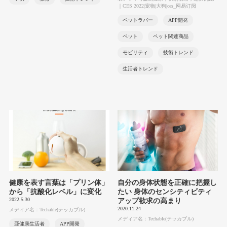
｜CES 2022|宠物|大狗|ces_网易订阅
ペットラバー
APP開発
ペット
ペット関連商品
モビリティ
技術トレンド
生活者トレンド
健康を表す言葉は「プリン体」
自分の身体状態を正確に把握し
から「抗酸化レベル」に変化
たい 身体のセンシティビティ
2022.5.30
アップ欲求の高まり
2020.11.24
メディア名：Techable(テッカブル)
メディア名：Techable(テッカブル)
亜健康生活者
APP開発