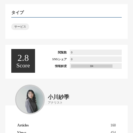
タイプ
サービス
閲覧数
0
2.8
SNSシェア
0
Score
情報鮮度
84
小川紗季
アナリスト
Articles
160
Views
454